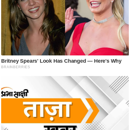
ड
हॉ
ली
वु
ड
फि
ल्म
स
मी
क्षा
B
r
e
a
k
i
n