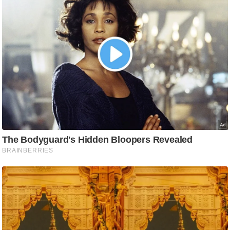
ति
ष
प्र
भु
म
हि
मा
/
ध
र्म
स्थ
ल
व्र
त
त्यो
हा
र