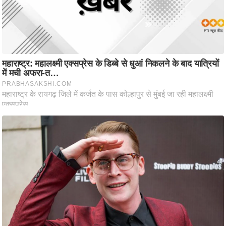
g
N
e
w
s
ला
इ
फ
स्टा
इ
ल
टे
क्नॉ
लॉ
जी
ब्यू
टी