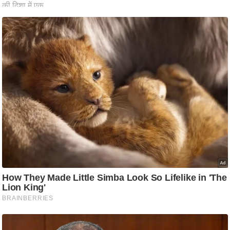
ष
ण
स
म
सा
म
यि
क
मा
तृ
भू
मि
स्तं
भ
ए
म
.