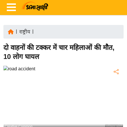
|
राष्ट्रीय
|
ता
दो वाहनों की टक्कर में चार महिलाओं की मौत,
ज़ा
ख
10 लोग घायल
ब
र
रा
ष्ट्री
य
अं
त
र्रा
ष्ट्री
Creative Common
प्रतिरूप फोटो