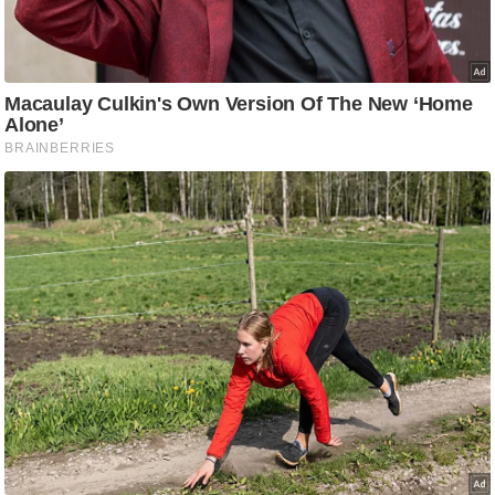
/
फै
श
न
घ
रे
लू
नु
स्खे
प
र्य
ट
न
स्थ
ल
फि