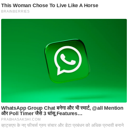
ट
ने
स
मं
त्रा
रि
ले
श
न
शि
प
रा
ज
नी
ति
वि
श्ले