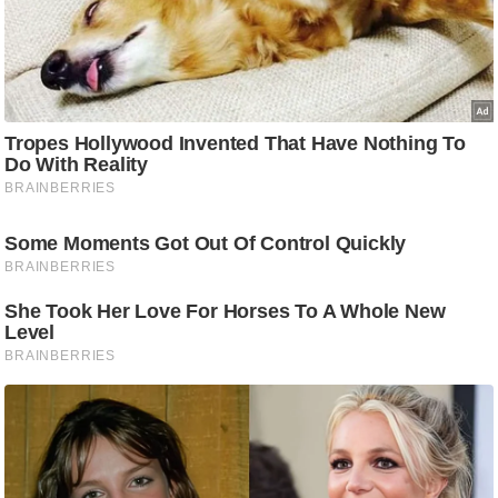
र्ल्ड
न्यू
ज
ब्री
फ
म
नो
रं
ज
न
ज
ग
त
बॉ
ली
वु