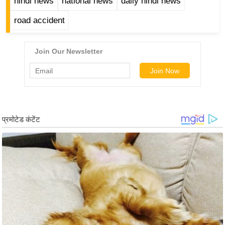
hindi news
national news
daily hindi news
ख्सि
य
road accident
त
यं
ग
इं
डि
या
सा
हि
त्य
ज
ग
त
ऑ
टो
व