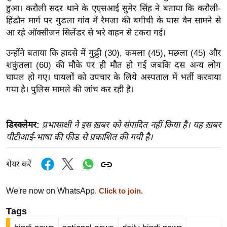
हुआ। करौली सदर थाने के एएसआई सुमेर सिंह ने बताया कि करौली-
इ
हिंडौन मार्ग पर गुडला गांव में रैमजा की बगीची के पास वैन सामने से
म
आ रहे ऑक्सीजन सिलेंडर से भरे वाहन से टकरा गई।
ई
उन्होंने बताया कि हादसे में गुड्डी (30), कमला (45), मछला (45) और
-
शकुंतला (60) की मौके पर ही मौत हो गई जबकि दस अन्य लोग
पे
घायल हो गए। घायलों को उपचार के लिये अस्पताल में भर्ती करवाया
प
गया है। पुलिस मामले की जांच कर रही है।
र
मि
सा
डिस्क्लेमर:
प्रभासाक्षी ने इस ख़बर को संपादित नहीं किया है। यह ख़बर
ल
पीटीआई-भाषा की फीड से प्रकाशित की गयी है।
बे
शेयर करें
मि
सा
We're now on WhatsApp.
Click to join.
ल
Tags
श