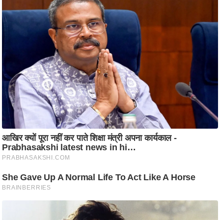
आ
र
.
आ
ई
.
चा
य
प
र
स
मी
क्षा
ध
र्म
ज्यो