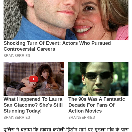
य
ब
ज
ट
खे
ल
क्रि
के
ट
I
P
L
2
0
2
6
पुलिस ने बताया कि हादसा करौली-हिंडौन मार्ग पर गुडला गांव के पास
क्रा