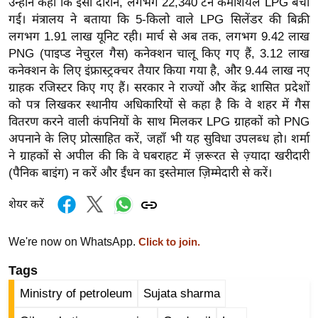
उन्होंने कहा कि इसी दौरान, लगभग 22,340 टन कमर्शियल LPG बेची
र्ल्ड
गई। मंत्रालय ने बताया कि 5-किलो वाले LPG सिलेंडर की बिक्री
न्यू
लगभग 1.91 लाख यूनिट रही। मार्च से अब तक, लगभग 9.42 लाख
ज
PNG (पाइप्ड नेचुरल गैस) कनेक्शन चालू किए गए हैं, 3.12 लाख
ब्री
कनेक्शन के लिए इंफ्रास्ट्रक्चर तैयार किया गया है, और 9.44 लाख नए
ग्राहक रजिस्टर किए गए हैं। सरकार ने राज्यों और केंद्र शासित प्रदेशों
फ
को पत्र लिखकर स्थानीय अधिकारियों से कहा है कि वे शहर में गैस
म
वितरण करने वाली कंपनियों के साथ मिलकर LPG ग्राहकों को PNG
नो
अपनाने के लिए प्रोत्साहित करें, जहाँ भी यह सुविधा उपलब्ध हो। शर्मा
रं
ने ग्राहकों से अपील की कि वे घबराहट में ज़रूरत से ज़्यादा खरीदारी
ज
(पैनिक बाइंग) न करें और ईंधन का इस्तेमाल ज़िम्मेदारी से करें।
न
ज
शेयर करें
ग
त
We're now on WhatsApp.
Click to join.
बॉ
Tags
ली
Ministry of petroleum
Sujata sharma
वु