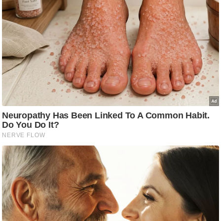
आ
र
.
आ
ई
.
चा
य
प
र
स
मी
क्षा
ध
र्म
ज्यो