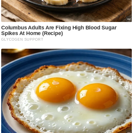
g
N
e
w
s
ला
इ
फ
स्टा
इ
ल
टे
क्नॉ
लॉ
जी
ब्यू
टी