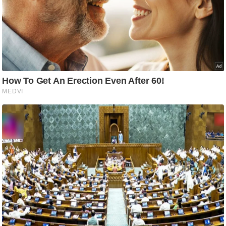
ति
ष
प्र
भु
म
हि
मा
/
ध
र्म
स्थ
ल
व्र
त
त्यो
हा
र