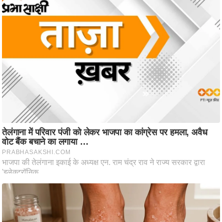
ष
ण
स
म
सा
म
यि
क
मा
तृ
भू
मि
स्तं
भ
ए
म
.