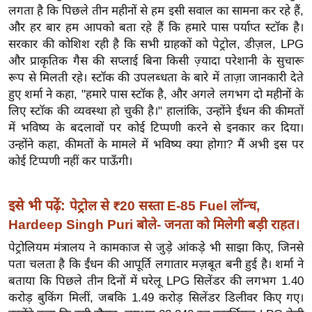
ख्सि
लगता है कि पिछले तीन महीनों से हम इसी सवाल का सामना कर रहे हैं,
य
और हर बार हम आपको बता रहे हैं कि हमारे पास पर्याप्त स्टॉक है।
त
सरकार की कोशिश रही है कि सभी ग्राहकों को पेट्रोल, डीज़ल, LPG
और प्राकृतिक गैस की सप्लाई बिना किसी ज़्यादा परेशानी के सुचारू
यं
रूप से मिलती रहे। स्टॉक की उपलब्धता के बारे में ताज़ा जानकारी देते
ग
हुए शर्मा ने कहा, "हमारे पास स्टॉक है, और अगले लगभग दो महीनों के
इं
लिए स्टॉक की व्यवस्था हो चुकी है।" हालांकि, उन्होंने ईंधन की कीमतों
डि
में भविष्य के बदलावों पर कोई टिप्पणी करने से इनकार कर दिया।
या
उन्होंने कहा, कीमतों के मामले में भविष्य क्या होगा? मैं अभी इस पर
सा
कोई टिप्पणी नहीं कर पाऊँगी।
हि
त्य
इसे भी पढ़ें:
पेट्रोल से ₹20 सस्ता E-85 Fuel लॉन्च,
ज
Hardeep Singh Puri बोले- जनता को मिलेगी बड़ी राहत।
ग
त
पेट्रोलियम मंत्रालय ने कामकाज से जुड़े आंकड़े भी साझा किए, जिनसे
पता चलता है कि ईंधन की आपूर्ति लगातार मज़बूत बनी हुई है। शर्मा ने
ऑ
बताया कि पिछले तीन दिनों में घरेलू LPG सिलेंडर की लगभग 1.40
टो
करोड़ बुकिंग मिलीं, जबकि 1.49 करोड़ सिलेंडर डिलीवर किए गए।
व