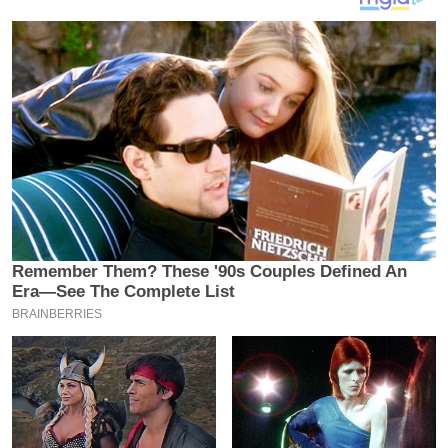
य
ब
ज
ट
खे
ल
क्रि
के
ट
I
P
L
2
0
2
6
क्रा