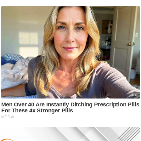
ट
ने
स
मं
त्रा
रि
ले
श
न
शि
प
रा
ज
नी
ति
वि
श्ले