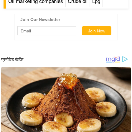
ड
Oil marketing companies
Crude oil
Lpg
हॉ
ली
वु
ड
फि
ल्म
स
मी
क्षा
B
r
e
a
k
i
n