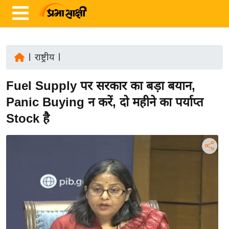
|
राष्ट्रीय
|
ता
Fuel Supply पर सरकार का बड़ा बयान,
ज़ा
ख
Panic Buying न करें, दो महीने का पर्याप्त
ब
Stock है
र
रा
ष्ट्री
य
अं
त
र्रा
ष्ट्री