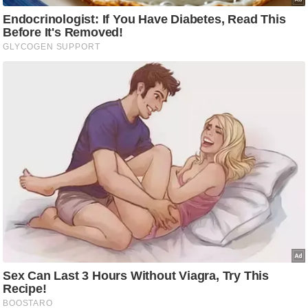
/
फै
श
न
घ
रे
लू
नु
स्खे
प
र्य
ट
न
स्थ
ल
फि