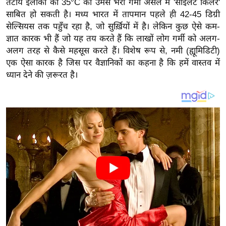
तटीय इलाकों की 35°C की उमस भरी गर्मी असल में 'साइलेंट किलर'
य
साबित हो सकती है। मध्य भारत में तापमान पहले ही 42-45 डिग्री
ब
सेल्सियस तक पहुँच रहा है, जो सुर्ख़ियों में है। लेकिन कुछ ऐसे कम-
ज
ज्ञात कारक भी हैं जो यह तय करते हैं कि लाखों लोग गर्मी को अलग-
ट
अलग तरह से कैसे महसूस करते हैं। विशेष रूप से, नमी (ह्यूमिडिटी)
खे
एक ऐसा कारक है जिस पर वैज्ञानिकों का कहना है कि हमें वास्तव में
ल
ध्यान देने की ज़रूरत है।
क्रि
के
ट
I
P
L
2
0
2
6
क्रा