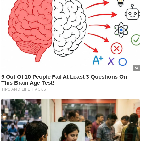
ति
ष
प्र
भु
म
हि
मा
/
ध
र्म
स्थ
ल
व्र
त
त्यो
हा
र