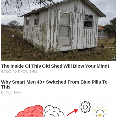
आ
र
.
आ
ई
.
चा
य
प
र
स
मी
क्षा
ध
र्म
ज्यो