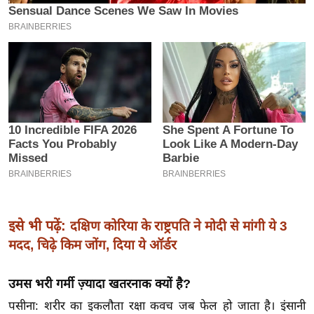
इ
म
ई
-
पे
प
र
मि
सा
ल
बे
इसे भी पढ़ें:
दक्षिण कोरिया के राष्ट्रपति ने मोदी से मांगी ये 3
मि
मदद, चिढ़े किम जोंग, दिया ये ऑर्डर
सा
ल
उमस भरी गर्मी ज़्यादा खतरनाक क्यों है?
श
पसीना: शरीर का इकलौता रक्षा कवच जब फेल हो जाता है। इंसानी