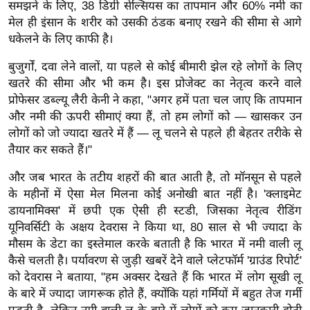
ड
समझने के लिए, 38 डिग्री सेल्सियस का तापमान और 60% नमी का
हॉ
मेल ही इंसान के शरीर को उसकी ठंडक बनाए रखने की सीमा से आगे
ली
धकेलने के लिए काफी है।
वु
बुजुर्गों, दवा लेने वालों, या पहले से कोई बीमारी झेल रहे लोगों के लिए
ड
खतरे की सीमा और भी कम है। इस प्रोजेक्ट का नेतृत्व करने वाले
फि
प्रोफेसर डब्ल्यू लैरी केनी ने कहा, "अगर हमें पता चल जाए कि तापमान
ल्म
और नमी की ऊपरी सीमाएं क्या हैं, तो हम लोगों को — खासकर उन
स
लोगों को जो ज्यादा खतरे में हैं — लू चलने से पहले ही बेहतर तरीके से
तैयार कर सकते हैं।"
मी
क्षा
और जब भारत के तटीय शहरों की बात आती है, तो मॉनसून से पहले
B
के महीनों में ऐसा मेल मिलना कोई अनोखी बात नहीं है। 'क्लाइमेट
r
डायनामिक्स' में छपी एक ऐसी ही स्टडी, जिसका नेतृत्व रीडिंग
e
यूनिवर्सिटी के अक्षय देवरास ने किया था, 80 साल से भी ज्यादा के
a
मौसम के डेटा का इस्तेमाल करके बताती है कि भारत में नमी वाली लू
कैसे चलती है। पर्यावरण से जुड़ी खबरें देने वाले प्लेटफॉर्म 'ग्राउंड रिपोर्ट'
k
को देवरास ने बताया, "हम अक्सर देखते हैं कि भारत में लोग सूखी लू
i
के बारे में ज्यादा जागरूक होते हैं, क्योंकि यहां गर्मियों में बहुत तेज गर्मी
n