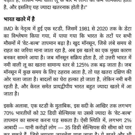
पड़ती है, लेकिन नमी वाली लू के बारे में लोगों को कम जानकारी होती
g
है, और इसलिए यह ज्यादा खतरनाक होती है।"
N
e
भारत खतरे में है
w
IMD के नेतृत्व में हुई एक स्टडी, जिसमें 1981 से 2020 तक के डेटा
s
का विश्लेषण किया गया, में पाया गया कि भारत के तटों पर सभी
ला
मौसमों में 'वेट-बल्ब' तापमान बढ़ा है। खुद मॉनसून, जिसे लंबे समय से
राहत का जरिया माना जाता रहा है, अब इस खतरे का एक मुख्य कारण
इ
बनकर सामने आया है। जब मॉनसून सक्रिय होता है, तो उत्तरी भारत में
फ
नमी वाली लू का खतरा सामान्य स्तर से 125% तक बढ़ जाता है। जब
स्टा
मॉनसून में कुछ समय के लिए ठहराव आता है, तो यह खतरा दक्षिण की
इ
ओर चला जाता है। बादलों का घेरा हल्का हो जाता है, लेकिन नमी बनी
ल
रहती है, और केरल समेत प्रायद्वीपीय भारत बहुत ज्यादा खतरे में आ
टे
जाता है।
क्नॉ
इसके अलावा, एक स्टडी के मुताबिक, इस सदी के आखिर तक लगभग
लॉ
70% भारतीयों को 32 डिग्री सेल्सियस या उससे ज्यादा के 'वेट-बल्ब'
जी
तापमान का सामना करना पड़ सकता है। ऐसी स्थिति में, लगभग 2%
ब्यू
आबादी — यानी करोड़ों लोग — 35 डिग्री सेल्सियस की सीमा को पार
टी
कर सकते हैं, जिसे लगभग जानलेवा माना जाता है। ये खतरे और भी