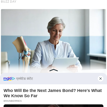
e
l
L
o
k
s
a
b
h
a
c
h
u
प्रमोटेड कंटेंट
n
a
Who Will Be the Next James Bond? Here's What
We Know So Far
v
BRAINBERRIES
A