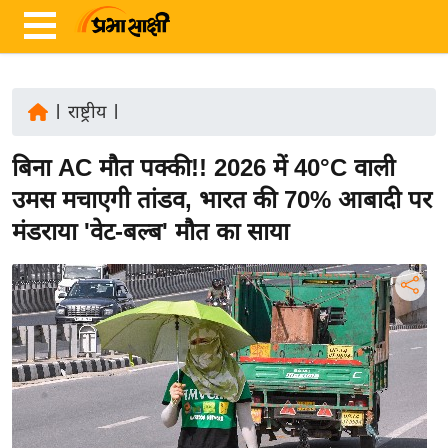
|
राष्ट्रीय
|
ता
बिना AC मौत पक्की!! 2026 में 40°C वाली
ज़ा
ख
उमस मचाएगी तांडव, भारत की 70% आबादी पर
ब
मंडराया 'वेट-बल्ब' मौत का साया
र
रा
ष्ट्री
य
अं
त
र्रा
ष्ट्री