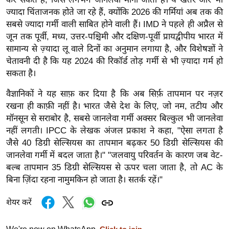
/
ज्यादा चिंताजनक होते जा रहे हैं, क्योंकि 2026 की गर्मियां अब तक की
फै
सबसे ज्यादा गर्मी वाली साबित होने वाली हैं। IMD ने पहले ही अप्रैल से
श
जून तक पूर्वी, मध्य, उत्तर-पश्चिमी और दक्षिण-पूर्वी प्रायद्वीपीय भारत में
न
सामान्य से ज़्यादा लू वाले दिनों का अनुमान लगाया है, और विशेषज्ञों ने
चेतावनी दी है कि यह 2024 की रिकॉर्ड तोड़ गर्मी से भी ज़्यादा गर्म हो
घ
सकता है।
रे
लू
वैज्ञानिकों ने यह साफ़ कर दिया है कि अब सिर्फ़ तापमान पर नज़र
नु
रखना ही काफ़ी नहीं है। भारत जैसे देश के लिए, जो नम, तटीय और
स्खे
मॉनसून से सराबोर है, सबसे जानलेवा गर्मी अक्सर बिल्कुल भी जानलेवा
नहीं लगती। IPCC के लेखक अंजल प्रकाश ने कहा, "ऐसा लगता है
प
जैसे 40 डिग्री सेल्सियस का तापमान बढ़कर 50 डिग्री सेल्सियस की
र्य
जानलेवा गर्मी में बदल जाता है।" "जलवायु परिवर्तन के कारण जब वेट-
ट
बल्ब तापमान 35 डिग्री सेल्सियस से ऊपर चला जाता है, तो AC के
न
बिना ज़िंदा रहना नामुमकिन हो जाता है। सतर्क रहें।"
स्थ
ल
शेयर करें
फि