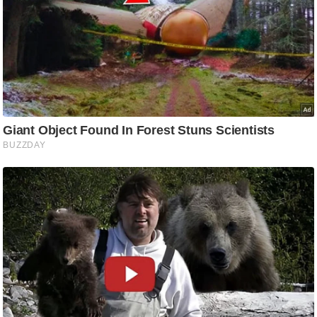
g
N
e
w
s
ला
इ
फ
स्टा
इ
ल
टे
क्नॉ
लॉ
जी
ब्यू
टी