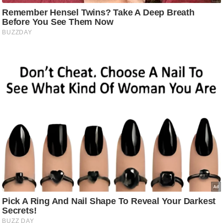
ट
ने
स
मं
त्रा
रि
ले
श
न
शि
प
रा
ज
नी
ति
वि
श्ले