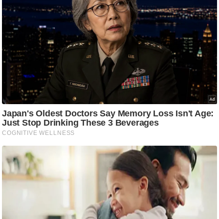
ति
ष
प्र
भु
म
हि
मा
/
ध
र्म
स्थ
ल
व्र
त
त्यो
हा
र