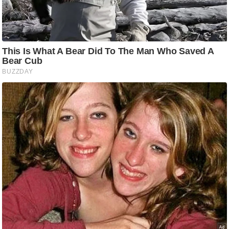
/
फै
श
न
घ
रे
लू
नु
स्खे
प
र्य
ट
न
स्थ
ल
फि