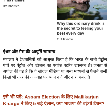
इ
म
ई
-
पे
प
र
ईंधन और गैस की आपूर्ति सामान्य
मि
सा
मंत्रालय ने देशवासियों को आश्वस्त किया है कि भारत के सभी पेट्रोल
पंपों पर पेट्रोल और डीजल का पर्याप्त स्टॉक उपलब्ध है। जनता से
ल
अपील की गई है कि वे सोशल मीडिया या अन्य माध्यमों से फैलने वाली
किसी भी तरह की अफवाह पर ध्यान न दें और न ही घबराएं।
बे
मि
सा
इसे भी पढ़ें:
Assam Election के लिए Mallikarjun
ल
Kharge ने किए 5 बड़े ऐलान, क्या भाजपा की बढ़ेगी टेंशन?
श