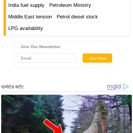
ड
India fuel supply
Petroleum Ministry
हॉ
ली
Middle East tension
Petrol diesel stock
वु
LPG availability
ड
फि
ल्म
स
मी
क्षा
B
r
e
a
k
i
n