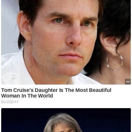
आ
र
.
आ
ई
.
चा
य
प
र
स
मी
क्षा
ध
र्म
ज्यो