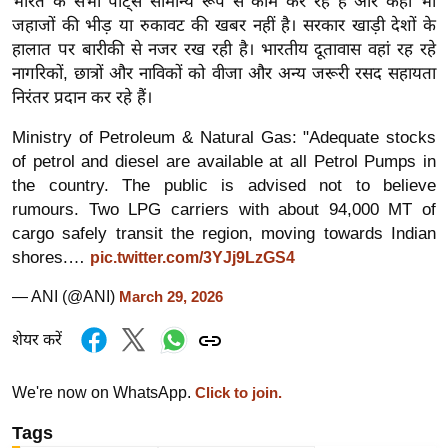
भारत के सभी पोर्ट्स सामान्य रूप से काम कर रहे हैं और कहीं भी
र्ल्ड
जहाजों की भीड़ या रुकावट की खबर नहीं है। सरकार खाड़ी देशों के
न्यू
हालात पर बारीकी से नजर रख रही है। भारतीय दूतावास वहां रह रहे
ज
नागरिकों, छात्रों और नाविकों को वीजा और अन्य जरूरी रसद सहायता
निरंतर प्रदान कर रहे हैं।
ब्री
फ
Ministry of Petroleum & Natural Gas: "Adequate stocks
म
of petrol and diesel are available at all Petrol Pumps in
नो
the country. The public is advised not to believe
रं
rumours. Two LPG carriers with about 94,000 MT of
cargo safely transit the region, moving towards Indian
ज
shores.…
pic.twitter.com/3YJj9LzGS4
न
ज
— ANI (@ANI)
March 29, 2026
ग
त
शेयर करें
बॉ
We're now on WhatsApp.
Click to join.
ली
वु
Tags