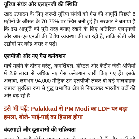
ख्सि
यूरिया संयंत्र और एलएनजी की स्थिति
य
खाद उत्पादन के लिए जरूरी यूरिया संयंत्रों को गैस की आपूर्ति पिछले 6
त
महीनों के औसत के 70-75% पर स्थिर बनी हुई है। सरकार ने बताया है
यं
कि इस आपूर्ति को पूरी तरह बनाए रखने के लिए अतिरिक्त एलएनजी
ग
और आर-एलएनजी की विशेष व्यवस्था की जा रही है, ताकि खेती और
उद्योगों पर कोई असर न पड़े।
इं
डि
एलपीजी और नए गैस कनेक्शन
या
मार्च महीने के दौरान घरेलू, कमर्शियल, हॉस्टल और कैंटीन जैसी श्रेणियों
सा
में 2.9 लाख से अधिक नए गैस कनेक्शन जारी किए गए हैं। इसके
हि
अलावा, लगभग 94,000 मीट्रिक टन एलपीजी लेकर दो बड़े मालवाहक
त्य
जहाज सुरक्षित रूप से युद्ध प्रभावित क्षेत्र से निकलकर भारतीय तटों की
ज
ओर बढ़ रहे हैं।
ग
इसे भी पढ़ें:
Palakkad से PM Modi का LDF पर बड़ा
त
हमला, बोले- पाई-पाई का हिसाब होगा
ऑ
टो
बंदरगाहों और दूतावासों की सक्रियता
व