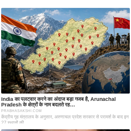
ष
ण
स
म
सा
म
यि
क
मा
तृ
भू
मि
स्तं
भ
ए
म
.