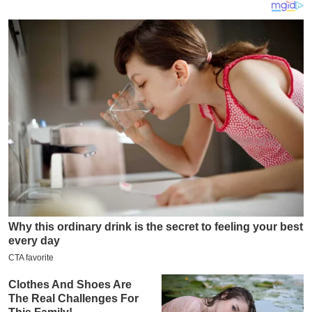
य
ब
ज
ट
खे
ल
क्रि
के
ट
I
P
L
2
0
2
6
क्रा