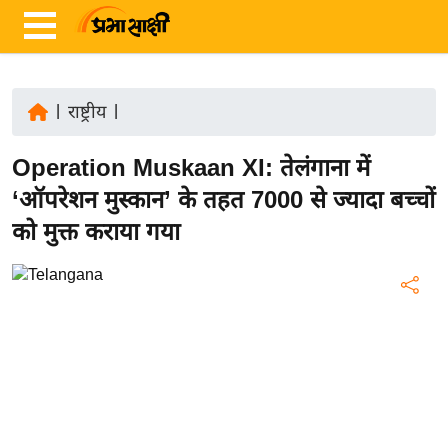
|
राष्ट्रीय
|
ता
Operation Muskaan XI: तेलंगाना में
ज़ा
ख
‘ऑपरेशन मुस्कान’ के तहत 7000 से ज्यादा बच्चों
ब
को मुक्त कराया गया
र
रा
ष्ट्री
य
अं
त
र्रा
ष्ट्री