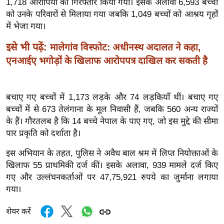
1,718 आरोपियों को गिरफ्तार किया गया। इसके अलावा 6,593 बच्चों
ख्सि
को उनके परिवारों से मिलाया गया जबकि 1,049 बच्चों को आश्रय गृहों
य
में भेजा गया।
त
यं
इसे भी पढ़ें:
मालेगांव विस्फोट: अधीनस्थ अदालत ने कहा,
ग
एनआईए भगोड़ों के खिलाफ आरोपपत्र दाखिल कर सकती है
इं
डि
या
बचाए गए बच्चों में 1,173 लड़के और 74 लड़कियाँ थीं। बचाए गए
बच्चों में से 673 तेलंगाना के मूल निवासी हैं, जबकि 560 अन्य राज्यों
सा
के हैं। गौरतलब है कि 14 बच्चे नेपाल के पाए गए, जो इस मुद्दे की सीमा
हि
पार प्रकृति को दर्शाता है।
त्य
ज
इस अभियान के तहत, पुलिस ने अवैध बाल श्रम में लिप्त नियोक्ताओं के
ग
खिलाफ 55 प्राथमिकी दर्ज कीं। इसके अलावा, 939 मामले दर्ज किए
गए और उल्लंघनकर्ताओं पर 47,75,921 रुपये का जुर्माना लगाया
त
गया।
ऑ
टो
शेयर करें
व