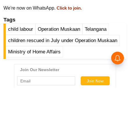
र्ल्ड
We're now on WhatsApp.
Click to join.
न्यू
Tags
ज
ब्री
child labour
Operation Muskaan
Telangana
फ
children rescued in July under Operation Muskaan
म
Ministry of Home Affairs
नो
रं
ज
न
ज
ग
त
बॉ
ली
वु