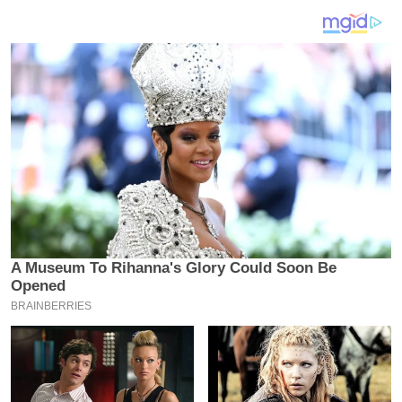
य
ब
ज
ट
खे
ल
क्रि
के
ट
I
P
L
2
0
2
6
क्रा