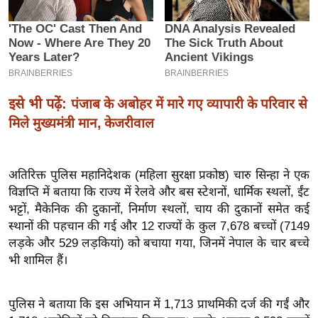
इ
म
ई
-
पे
इसे भी पढ़ें:
पंजाब के अबोहर में मारे गए व्यापारी के परिवार से
प
मिले मुख्यमंत्री मान, केजरीवाल
र
मि
सा
अतिरिक्त पुलिस महानिदेशक (महिला सुरक्षा प्रकोष्ठ) चारु सिन्हा ने एक
ल
विज्ञप्ति में बताया कि राज्य में रेलवे और बस स्टेशनों, धार्मिक स्थलों, ईंट
भट्टों, मैकेनिक की दुकानों, निर्माण स्थलों, चाय की दुकानों समेत कई
स्थानों की पहचान की गई और 12 राज्यों के कुल 7,678 बच्चों (7149
बे
लड़के और 529 लड़कियां) को बचाया गया, जिनमें नेपाल के चार बच्चे
मि
भी शामिल हैं।
सा
ल
पुलिस ने बताया कि इस अभियान में 1,713 प्राथमिकी दर्ज की गईं और
श