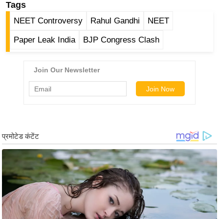
g
Tags
N
NEET Controversy
Rahul Gandhi
NEET
e
Paper Leak India
BJP Congress Clash
w
s
ला
इ
फ
स्टा
इ
ल
टे
क्नॉ
लॉ
जी
ब्यू
टी