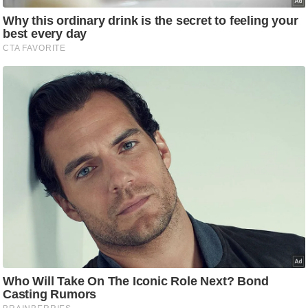
ष
ण
स
म
सा
म
यि
क
मा
तृ
भू
मि
स्तं
भ
ए
म
.