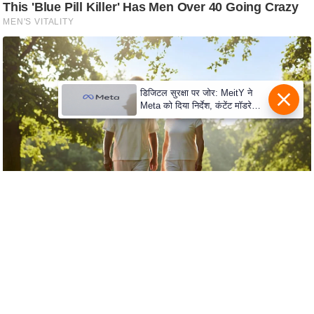
S
O
u
r
T
डिजिटल सुरक्षा पर जोर: MeitY ने
e
Meta को दिया निर्देश, कंटेंट मॉडरेशन
a
मजबूत करे
m
E
x
p
e
r
t
P
a
n