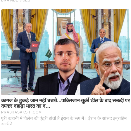
आ
र
.
आ
ई
.
चा
य
प
र
स
मी
क्षा
ध
र्म
ज्यो