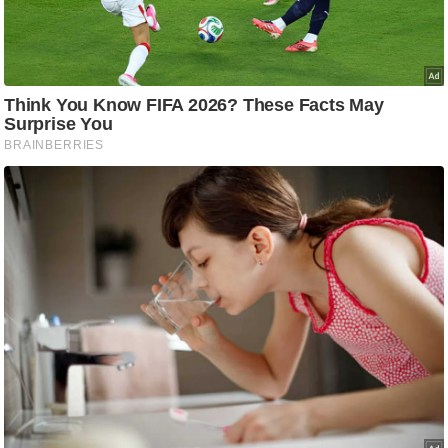
ट
ने
स
मं
त्रा
रि
ले
श
न
शि
प
रा
ज
नी
ति
वि
श्ले