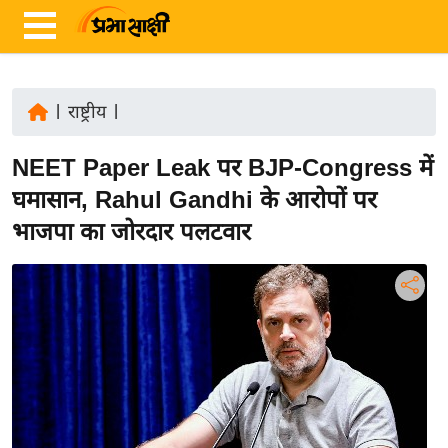
|
राष्ट्रीय
|
ता
NEET Paper Leak पर BJP-Congress में
ज़ा
ख
घमासान, Rahul Gandhi के आरोपों पर
ब
भाजपा का जोरदार पलटवार
र
रा
ष्ट्री
य
अं
त
र्रा
ष्ट्री