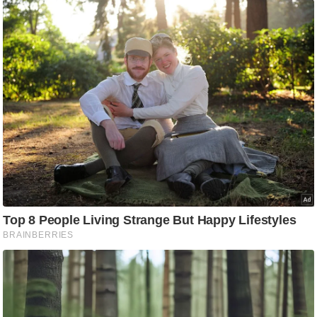
ति
ष
प्र
भु
म
हि
मा
/
ध
र्म
स्थ
ल
व्र
त
त्यो
हा
र