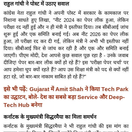
ख्सि
राहुल गांधी ने पोस्ट में उठाए सवाल
य
कांग्रेस नेता राहुल गांधी ने अपनी पोस्ट में सरकार के कामकाज पर
त
निशाना साधते हुए लिखा, "नीट 2024 का पेपर लीक हुआ, लेकिन
यं
परीक्षा रद नहीं हुई और न ही मंत्री ने इस्तीफा दिया। तब सीबीआई जांच
ग
शुरू हुई और एक समिति बनाई गई। अब नीट 2026 का पेपर लीक
हुआ, तो परीक्षा रद कर दी गई, लेकिन मंत्री ने अभी भी इस्तीफा नहीं
इं
दिया। सीबीआई फिर से जांच कर रही है और एक और समिति बनाई
डि
जाएगी। पीएम मोदी, देश आपसे कुछ सवाल पूछ रहा है - उनके जवाब
या
दीजिए! पेपर बार-बार लीक क्यों हो रहे हैं? इस 'परीक्षा पेपर चर्चा' पर
सा
आप हमेशा चुप क्यों रहते हैं? आप उस शिक्षा मंत्री को पद से क्यों नहीं
हि
हटा रहे, जो बार-बार नाकाम साबित हो रहे हैं?"
त्य
इसे भी पढ़ें:
Gujarat में Amit Shah ने किया Tech Park
ज
का उद्घाटन, बोले- देश का सबसे बड़ा Service और Deep-
ग
त
Tech Hub बनेगा
ऑ
कर्नाटक के मुख्यमंत्री सिद्धरमैया का मिला समर्थन
टो
कर्नाटक के मुख्यमंत्री सिद्धरमैया ने भी राहुल गांधी की इस मांग का
व