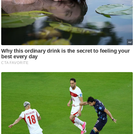
/
फै
श
न
घ
रे
लू
नु
स्खे
प
र्य
ट
न
स्थ
ल
फि