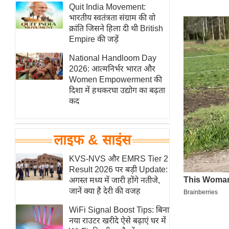
हॉलीवुड
Quit India Movement:
भारतीय स्वतंत्रता संग्राम की वो
फिल्म समीक्षा
क्रांति जिसने हिला दी थी British
Breaking
Empire की जड़ें
News
National Handloom Day
लाइफस्टाइल
2026: आत्मनिर्भर भारत और
Women Empowerment की
टेक्नॉलॉजी
दिशा में हथकरघा उद्योग का बढ़ता
ब्यूटी/फैशन
कद
घरेलू नुस्खे
पर्यटन स्थल
लाइफ & साइंस
फिटनेस मंत्रा
KVS-NVS और EMRS Tier 2
रिलेशनशिप
Result 2026 पर बड़ी Update:
राजनीति
अगस्त मध्य में जारी होंगे नतीजे,
जानें क्या है देरी की वजह
विश्लेषण
समसामयिक
WiFi Signal Boost Tips: बिना
नया राउटर खरीदे ऐसे बढ़ाएं घर में
मातृभूमि