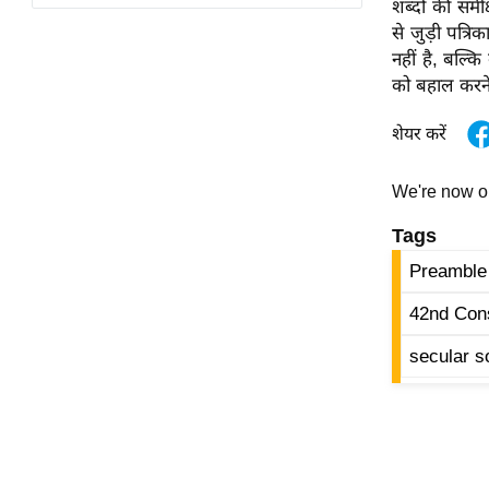
शब्दों की सम
विश्लेषण
से जुड़ी पत्र
ट्रेंडिंग
नहीं है, बल्क
को बहाल करने क
Q
u
शेयर करें
i
c
We're now 
k
L
Tags
i
Preamble 
n
k
42nd Con
s
secular so
विधानसभा
चुनाव
फोटो
वीडियो