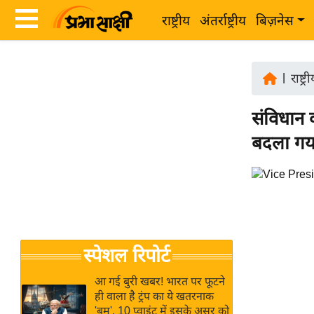
राष्ट्रीय
अंतर्राष्ट्रीय
बिज़नेस
Latest
ता
News
|
राष्ट्र
ज़ा
in
ख
संविधान 
Hindi
ब
बदला गया
र
Hindi
राष्ट्रीय
News
अंतर्राष्ट्रीय
Live
बिज़नेस
उद्योग
Breaking
स्पेशल रिपोर्ट
जगत
News in
विशेषज्ञ
Hindi
आ गई बुरी खबर! भारत पर फूटने
राय
ही वाला है ट्रंप का ये खतरनाक
'बम', 10 प्वाइंट में इसके असर को