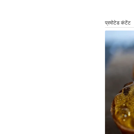
ऑडियो
इंफ़ोग्राफ़िक
राज्यों से
शहरों से
वेब स्टोरी
कार्टून
Short
Videos
iOS App
About us
Contact Editor
Advertise
Privacy Policy
Grievance
Redressal