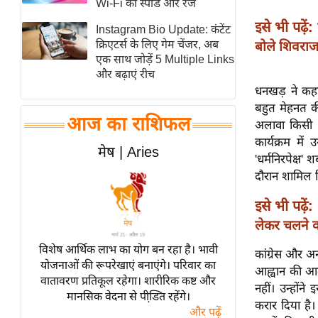
Wi-Fi की स्पीड और रेंज
स्तंभ
इसे भी पढ़ें:
Instagram Bio Update: कंटेंट
एम.
क्रिएटर्स के लिए गेम चेंजर, अब
बोले शिवराज
आर.
एक साथ जोड़ें 5 Multiple Links
और बढ़ाएं रीच
आई.
धनखड़ ने कहा
चाय पर
बहुत मेहनत की
समीक्षा
आज का राशिफल
अलावा किसी भ
धर्म
कार्यक्रम मे
मेष | Aries
'धर्मनिरपेक्ष
ज्योतिष
दौरान शामिल क
प्रभु
महिमा/
इसे भी पढ़ें:
धर्मस्थल
लेकर चलने वा
व्रत
विशेष आर्थिक लाभ का योग बन रहा है। भावी
कांग्रेस और अन
त्योहार
योजनाओं की रूपरेखाएं बनाएंगे। परिवार का
आह्वान की आलो
वातावरण प्रतिकूल रहेगा। शारीरिक कष्ट और
राशिफल
नहीं। उन्हों
मानसिक वेदना से पीडि़त रहेंगे।
विशेष
करार दिया है
और पढ़ें