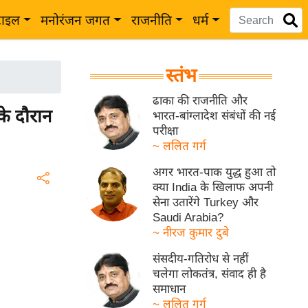
टाइल
मनोरंजन जगत
राजनीति
धर्म
स्तंभ
ढाका की राजनीति और
के दौरान
भारत-बांग्लादेश संबंधों की नई
परीक्षा
~ ललित गर्ग
अगर भारत-पाक युद्ध हुआ तो
क्या India के खिलाफ अपनी
सेना उतारेंगे Turkey और
Saudi Arabia?
~ नीरज कुमार दुबे
संसदीय-गतिरोध से नहीं
चलेगा लोकतंत्र, संवाद ही है
समाधान
~ ललित गर्ग