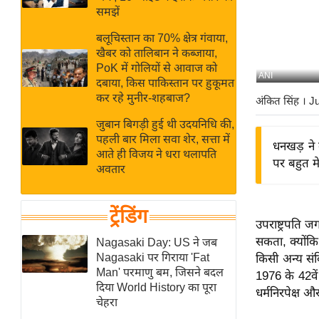
बजट
Hindi
समझें
खेल
News
बलूचिस्तान का 70% क्षेत्र गंवाया,
क्रिकेट
खैबर को तालिबान ने कब्जाया,
Hindi
IPL
PoK में गोलियों से आवाज को
ANI
दबाया, किस पाकिस्तान पर हुकूमत
Videos
2026
कर रहे मुनीर-शहबाज?
अंकित सिंह
। J
क्राइम
जुबान बिगड़ी हुई थी उदयनिधि की,
ई-पेपर
पहली बार मिला सवा शेर, सत्ता में
धनखड़ ने 
मिसाल बेमिसाल
आते ही विजय ने धरा थलापति
पर बहुत मे
अवतार
शख्सियत
यंग इंडिया
ट्रेंडिंग
साहित्य जगत
उपराष्ट्रपति 
ऑटो वर्ल्ड
सकता, क्योंक
Nagasaki Day: US ने जब
Nagasaki पर गिराया 'Fat
किसी अन्य संव
न्यूज ब्रीफ
Man' परमाणु बम, जिसने बदल
1976 के 42वें
मनोरंजन जगत
दिया World History का पूरा
धर्मनिरपेक्ष 
चेहरा
बॉलीवुड