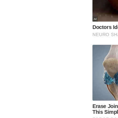
Code Of Ethics
RSS
Our Team
Expert Panel
Loksabhachunav
Android App