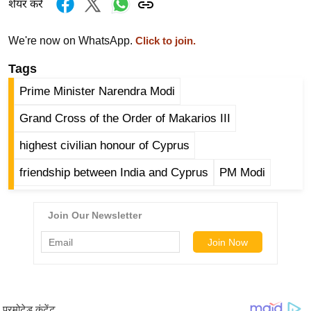
शेयर करें
र्ल्ड
न्यू
We're now on WhatsApp.
Click to join.
ज
Tags
ब्री
फ
Prime Minister Narendra Modi
म
Grand Cross of the Order of Makarios III
नो
रं
highest civilian honour of Cyprus
ज
friendship between India and Cyprus
PM Modi
न
ज
ग
त
बॉ
ली
वु