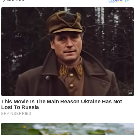
ड
हॉ
ली
वु
ड
फि
ल्म
स
मी
क्षा
B
r
e
a
k
i
n