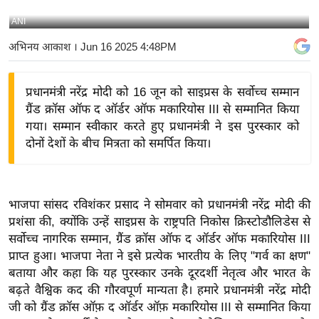
य
ANI
बि
अभिनय आकाश
। Jun 16 2025 4:48PM
ज़
ने
प्रधानमंत्री नरेंद्र मोदी को 16 जून को साइप्रस के सर्वोच्च सम्मान
स
ग्रैंड क्रॉस ऑफ द ऑर्डर ऑफ मकारियोस III से सम्मानित किया
उ
गया। सम्मान स्वीकार करते हुए प्रधानमंत्री ने इस पुरस्कार को
द्यो
दोनों देशों के बीच मित्रता को समर्पित किया।
ग
ज
ग
भाजपा सांसद रविशंकर प्रसाद ने सोमवार को प्रधानमंत्री नरेंद्र मोदी की
त
प्रशंसा की, क्योंकि उन्हें साइप्रस के राष्ट्रपति निकोस क्रिस्टोडौलिडेस से
वि
सर्वोच्च नागरिक सम्मान, ग्रैंड क्रॉस ऑफ द ऑर्डर ऑफ मकारियोस III
शे
प्राप्त हुआ। भाजपा नेता ने इसे प्रत्येक भारतीय के लिए "गर्व का क्षण"
ष
बताया और कहा कि यह पुरस्कार उनके दूरदर्शी नेतृत्व और भारत के
ज्ञ
बढ़ते वैश्विक कद की गौरवपूर्ण मान्यता है। हमारे प्रधानमंत्री नरेंद्र मोदी
रा
जी को ग्रैंड क्रॉस ऑफ़ द ऑर्डर ऑफ़ मकारियोस III से सम्मानित किया