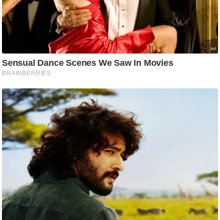
ट
ने
स
मं
त्रा
रि
ले
श
न
शि
प
रा
ज
नी
ति
वि
श्ले