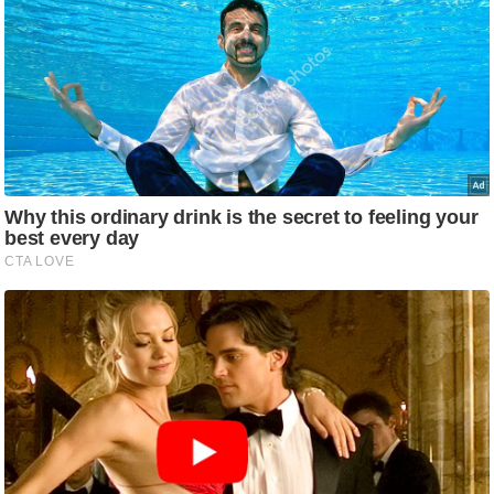
/
फै
श
न
घ
रे
लू
नु
स्खे
प
र्य
ट
न
स्थ
ल
फि