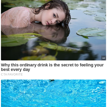
g
N
e
w
s
ला
इ
फ
स्टा
इ
ल
टे
क्नॉ
लॉ
जी
ब्यू
टी