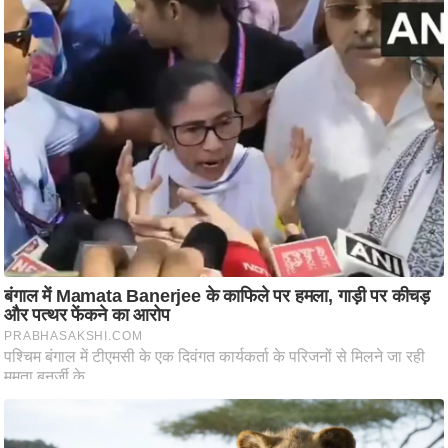
ति
ष
प्र
भु
म
हि
मा
/
ध
र्म
स्थ
ल
व्र
त
त्यो
हा
र