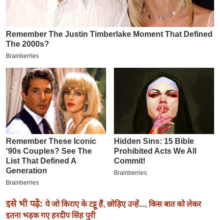
इ
म
ई
-
पे
प
र
मि
सा
ल
बे
मि
सा
ल
इसे भी पढ़ें:
ये जो किराए के टट्टू हैं, छोड़िए उन्हें..., किस बात को लेकर
श
इतना भड़क गए हरदीप सिंह पुरी