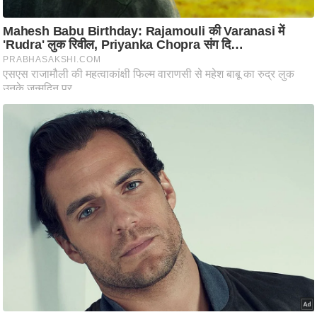
ष
ण
स
म
सा
म
यि
क
मा
तृ
भू
मि
स्तं
भ
ए
म
.