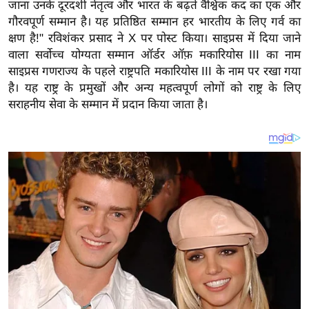
य
जाना उनके दूरदर्शी नेतृत्व और भारत के बढ़ते वैश्विक कद का एक और
गौरवपूर्ण सम्मान है। यह प्रतिष्ठित सम्मान हर भारतीय के लिए गर्व का
ब
क्षण है!" रविशंकर प्रसाद ने X पर पोस्ट किया। साइप्रस में दिया जाने
ज
वाला सर्वोच्च योग्यता सम्मान ऑर्डर ऑफ़ मकारियोस III का नाम
ट
साइप्रस गणराज्य के पहले राष्ट्रपति मकारियोस III के नाम पर रखा गया
खे
है। यह राष्ट्र के प्रमुखों और अन्य महत्वपूर्ण लोगों को राष्ट्र के लिए
ल
सराहनीय सेवा के सम्मान में प्रदान किया जाता है।
क्रि
के
ट
I
P
L
2
0
2
6
क्रा