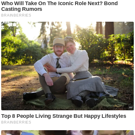
आ
र
.
आ
ई
.
चा
य
प
र
स
मी
क्षा
ध
र्म
ज्यो