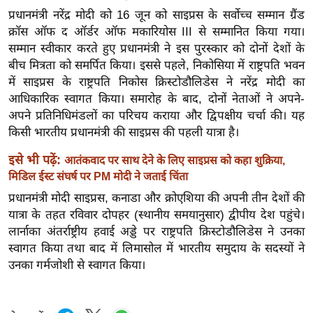
ख्सि
प्रधानमंत्री नरेंद्र मोदी को 16 जून को साइप्रस के सर्वोच्च सम्मान ग्रैंड
य
क्रॉस ऑफ द ऑर्डर ऑफ मकारियोस III से सम्मानित किया गया।
त
सम्मान स्वीकार करते हुए प्रधानमंत्री ने इस पुरस्कार को दोनों देशों के
यं
बीच मित्रता को समर्पित किया। इससे पहले, निकोसिया में राष्ट्रपति भवन
ग
में साइप्रस के राष्ट्रपति निकोस क्रिस्टोडौलिडेस ने नरेंद्र मोदी का
आधिकारिक स्वागत किया। समारोह के बाद, दोनों नेताओं ने अपने-
इं
अपने प्रतिनिधिमंडलों का परिचय कराया और द्विपक्षीय चर्चा की। यह
डि
किसी भारतीय प्रधानमंत्री की साइप्रस की पहली यात्रा है।
या
सा
इसे भी पढ़ें:
आतंकवाद पर साथ देने के लिए साइप्रस को कहा शुक्रिया,
हि
मिडिल ईस्ट संघर्ष पर PM मोदी ने जताई चिंता
त्य
प्रधानमंत्री मोदी साइप्रस, कनाडा और क्रोएशिया की अपनी तीन देशों की
ज
यात्रा के तहत रविवार दोपहर (स्थानीय समयानुसार) द्वीपीय देश पहुंचे।
ग
लार्नाका अंतर्राष्ट्रीय हवाई अड्डे पर राष्ट्रपति क्रिस्टोडौलिडेस ने उनका
त
स्वागत किया तथा बाद में लिमासोल में भारतीय समुदाय के सदस्यों ने
उनका गर्मजोशी से स्वागत किया।
ऑ
टो
व