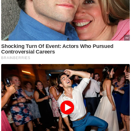
g
N
e
w
s
ला
इ
फ
स्टा
इ
ल
टे
क्नॉ
लॉ
जी
ब्यू
टी