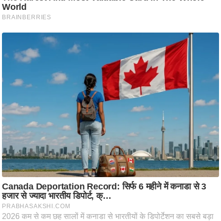
ट
ने
स
मं
त्रा
रि
ले
श
न
शि
प
रा
ज
नी
ति
वि
श्ले