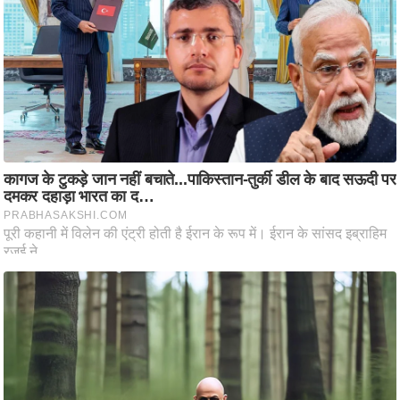
ति
ष
प्र
भु
म
हि
मा
/
ध
र्म
स्थ
ल
व्र
त
त्यो
हा
र