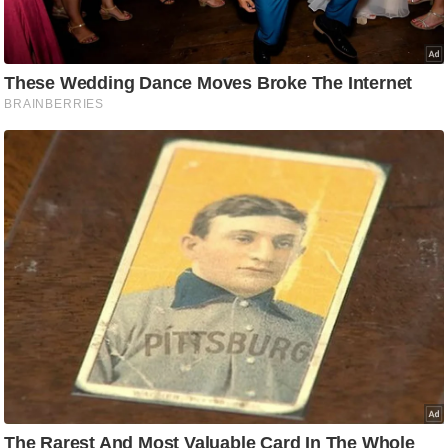
/
फै
श
न
घ
रे
लू
नु
स्खे
प
र्य
ट
न
स्थ
ल
फि