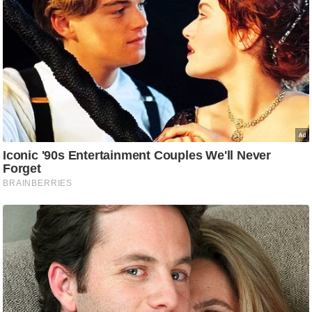
ड
हॉ
ली
वु
ड
फि
ल्म
स
मी
क्षा
B
r
e
a
k
i
n