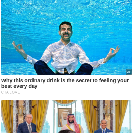
आ
र
.
आ
ई
.
चा
य
प
र
स
मी
क्षा
ध
र्म
ज्यो