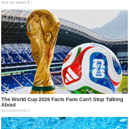
ष
ण
स
म
सा
म
यि
क
मा
तृ
भू
मि
स्तं
भ
ए
म
.