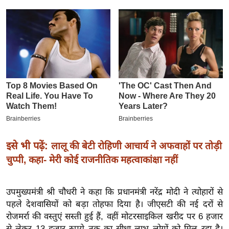
इ
म
ई
-
पे
प
र
मि
सा
ल
इसे भी पढ़ें:
लालू की बेटी रोहिणी आचार्य ने अफवाहों पर तोड़ी
चुप्पी, कहा- मेरी कोई राजनीतिक महत्वाकांक्षा नहीं
बे
मि
सा
उपमुख्यमंत्री श्री चौधरी ने कहा कि प्रधानमंत्री नरेंद्र मोदी ने त्योहारों से
ल
पहले देशवासियों को बड़ा तोहफा दिया है। जीएसटी की नई दरों से
रोजमर्रा की वस्तुएं सस्ती हुई हैं, वहीं मोटरसाइकिल खरीद पर 6 हजार
श
से लेकर 13 हजार रुपये तक का सीधा लाभ लोगों को मिल रहा है।