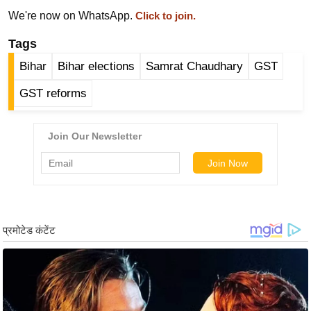
र्ल्ड
We're now on WhatsApp.
Click to join.
न्यू
Tags
ज
Bihar
Bihar elections
Samrat Chaudhary
GST
ब्री
फ
GST reforms
म
नो
रं
ज
न
ज
ग
त
बॉ
ली
वु