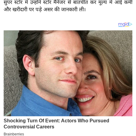
य
सुपर स्टोर में उन्होंने स्टोर मैनेजर से बातचीत कर मूल्य में आई कमी
और खरीदारी पर पड़े असर की जानकारी ली।
ब
ज
ट
खे
ल
क्रि
के
ट
I
P
L
2
0
2
6
क्रा