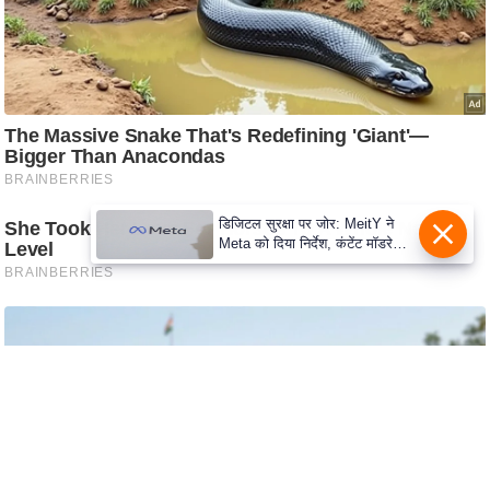
c
y
G
r
i
e
v
a
डिजिटल सुरक्षा पर जोर: MeitY ने
n
Meta को दिया निर्देश, कंटेंट मॉडरेशन
c
मजबूत करे
e
R
e
d
r
e
s