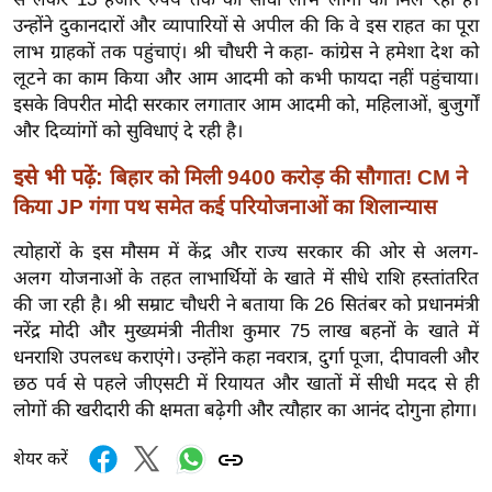
ख्सि
उन्होंने दुकानदारों और व्यापारियों से अपील की कि वे इस राहत का पूरा
य
लाभ ग्राहकों तक पहुंचाएं।
श्री चौधरी ने कहा- कांग्रेस ने हमेशा देश को
त
लूटने का काम किया और आम आदमी को कभी फायदा नहीं पहुंचाया।
यं
इसके विपरीत मोदी सरकार लगातार आम आदमी को, महिलाओं, बुजुर्गों
ग
और दिव्यांगों को सुविधाएं दे रही है।
इं
इसे भी पढ़ें:
बिहार को मिली 9400 करोड़ की सौगात! CM ने
डि
किया JP गंगा पथ समेत कई परियोजनाओं का शिलान्यास
या
सा
त्योहारों के इस मौसम में केंद्र और राज्य सरकार की ओर से अलग-
हि
अलग योजनाओं के तहत लाभार्थियों के खाते में सीधे राशि हस्तांतरित
त्य
की जा रही है। श्री सम्राट चौधरी ने बताया कि 26 सितंबर को प्रधानमंत्री
नरेंद्र मोदी और मुख्यमंत्री नीतीश कुमार 75 लाख बहनों के खाते में
ज
धनराशि उपलब्ध कराएंगे। उन्होंने कहा नवरात्र, दुर्गा पूजा, दीपावली और
ग
छठ पर्व से पहले जीएसटी में रियायत और खातों में सीधी मदद से ही
त
लोगों की खरीदारी की क्षमता बढ़ेगी और त्यौहार का आनंद दोगुना होगा।
ऑ
टो
शेयर करें
व