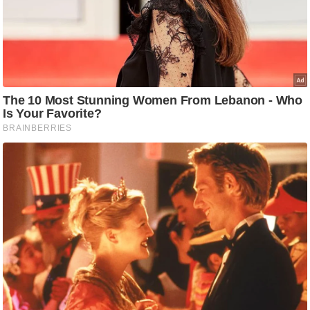
ट
ने
स
मं
त्रा
रि
ले
श
न
शि
प
रा
ज
नी
ति
वि
श्ले