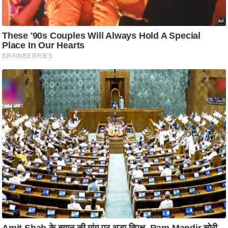
ष
ण
स
म
सा
म
यि
क
मा
तृ
भू
मि
स्तं
भ
ए
म
.