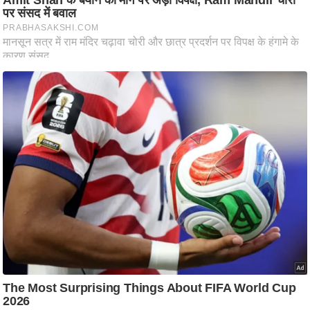
आ
र
.
आ
ई
.
चा
य
प
र
स
मी
क्षा
ध
र्म
ज्यो