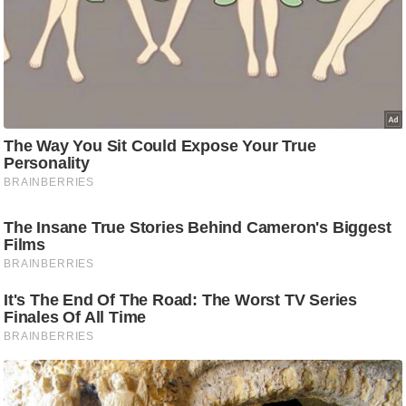
ड
हॉ
ली
वु
ड
फि
ल्म
स
मी
क्षा
B
r
e
a
k
i
n