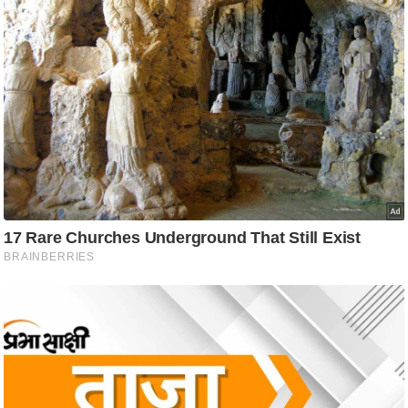
g
N
e
w
s
ला
इ
फ
स्टा
इ
ल
टे
क्नॉ
लॉ
जी
ब्यू
टी