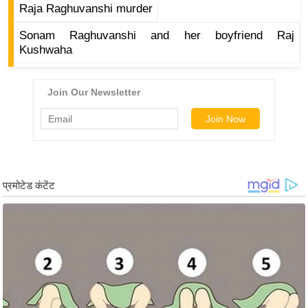
Raja Raghuvanshi murder
र्ल्ड
न्यू
Sonam Raghuvanshi and her boyfriend Raj
Kushwaha
ज
ब्री
फ
म
नो
रं
ज
न
ज
ग
त
बॉ
ली
वु