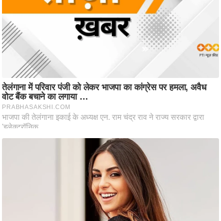
/
फै
श
न
घ
रे
लू
नु
स्खे
प
र्य
ट
न
स्थ
ल
फि