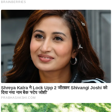
ति
ष
प्र
भु
म
हि
मा
/
ध
र्म
स्थ
ल
व्र
त
त्यो
हा
र