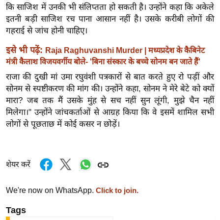
ख्सि
कि साजिश में उनकी भी संलिप्तता हो सकती है। उन्होंने कहा कि अकेले
य
इतनी बड़ी साजिश रच पाना आसान नहीं है। उसके करीबी लोगों की
त
गहराई से जांच होनी चाहिए।
यं
इसे भी पढ़ें:
Raja Raghuvanshi Murder | मध्यप्रदेश के कैबिनेट
ग
मंत्री कैलाश विजयवर्गीय बोले- 'बिना संस्कार के बच्चे सोनम बन जाते हैं'
इं
राजा की दुखी मां उमा रघुवंशी पत्रकारों से बात करते हुए रो पड़ीं और
डि
सोनम से स्पष्टीकरण की मांग की। उन्होंने कहा, सोनम ने मेरे बेटे को क्यों
या
मारा? जब तक मैं उसके मुंह से सच नहीं सुन लूंगी, मुझे चैन नहीं
सा
मिलेगा।" उन्होंने जांचकर्ताओं से आग्रह किया कि वे इसमें शामिल सभी
हि
लोगों से पूछताछ में कोई कसर न छोड़ें।
त्य
ज
ग
शेयर करें
त
ऑ
We're now on WhatsApp.
Click to join.
टो
Tags
व