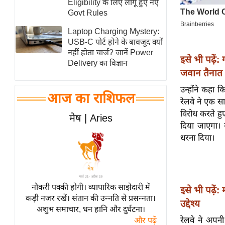
Eligibility के लिए लागू हुए नए
स्तंभ
Govt Rules
एम.
Laptop Charging Mystery:
आर.
USB-C पोर्ट होने के बावजूद क्यों
नहीं होता चार्ज? जानें Power
आई.
इसे भी पढ़ें:
Delivery का विज्ञान
चाय पर
जवान तैनात
समीक्षा
उन्होंने कहा क
आज का राशिफल
धर्म
रेलवे ने एक स
विरोध करते हुए
ज्योतिष
मेष | Aries
दिया जाएगा।
प्रभु
धरना दिया।
महिमा/
धर्मस्थल
व्रत
त्योहार
नौकरी पक्की होगी। व्यापारिक साझेदारी में
इसे भी पढ़ें
कड़ी नजर रखें। संतान की उन्नति से प्रसन्नता।
राशिफल
उद्देश्य
अशुभ समाचार, धन हानि और दुर्घटना।
विशेष
रेलवे ने अपनी 
और पढ़ें