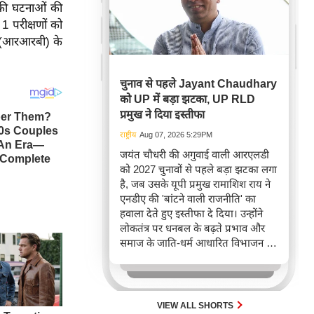
ा की घटनाओं की
1 परीक्षणों को
ों (आरआरबी) के
चुनाव से पहले Jayant Chaudhary
को UP में बड़ा झटका, UP RLD
प्रमुख ने दिया इस्तीफा
राष्ट्रीय
Aug 07, 2026 5:29PM
जयंत चौधरी की अगुवाई वाली आरएलडी
को 2027 चुनावों से पहले बड़ा झटका लगा
है, जब उसके यूपी प्रमुख रामाशिश राय ने
एनडीए की 'बांटने वाली राजनीति' का
हवाला देते हुए इस्तीफा दे दिया। उन्होंने
लोकतंत्र पर धनबल के बढ़ते प्रभाव और
समाज के जाति-धर्म आधारित विभाजन पर
गहरी चिंता व्यक्त की। यह घटनाक्रम उत्तर
प्रदेश की राजनीति में आरएलडी-एनडीए
गठबंधन के लिए नई चुनौतियां खड़ी कर
सकता है।
VIEW ALL SHORTS