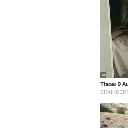
Code Of Ethics
RSS
Our Team
Expert Panel
Loksabhachunav
Android App