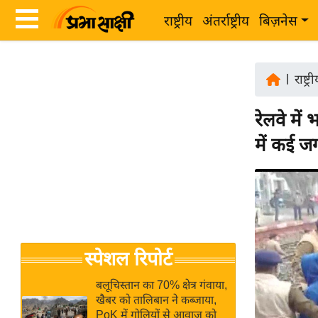
राष्ट्रीय
अंतर्राष्ट्रीय
बिज़नेस
Latest
ता
News
|
राष्ट्र
ज़ा
in
ख
रेलवे में 
Hindi
ब
में कई जग
र
Hindi
राष्ट्रीय
News
अंतर्राष्ट्रीय
Live
बिज़नेस
उद्योग
Breaking
स्पेशल रिपोर्ट
जगत
News in
विशेषज्ञ
Hindi
बलूचिस्तान का 70% क्षेत्र गंवाया,
राय
खैबर को तालिबान ने कब्जाया,
PoK में गोलियों से आवाज को