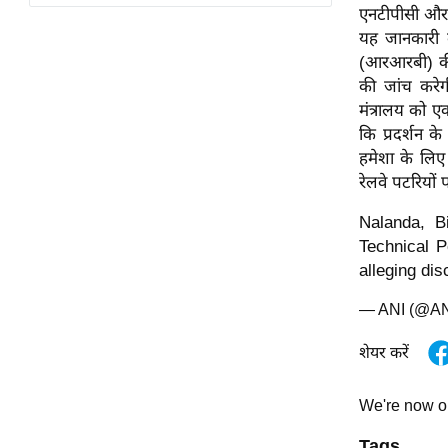
विश्लेषण
एनटीपीसी और ल
यह जानकारी दी
ट्रेंडिंग
(आरआरबी) की 
की जांच करेगी
Q
मंत्रालय को एक
u
कि प्रदर्शन क
i
हमेशा के लिए 
c
रेलवे पटरियों
k
L
Nalanda, B
i
Technical P
n
alleging dis
k
s
— ANI (@A
विधानसभा
शेयर करें
चुनाव
We're now 
फोटो
वीडियो
Tags