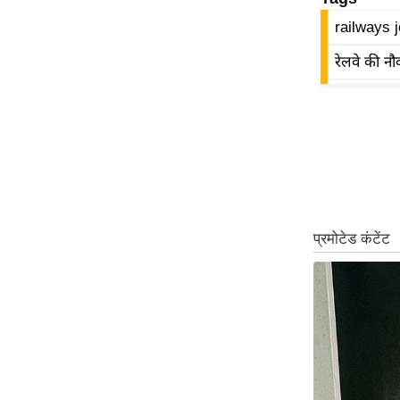
ऑडियो
railways 
इंफ़ोग्राफ़िक
रेलवे की न
राज्यों से
शहरों से
वेब स्टोरी
कार्टून
Short
Videos
iOS App
About us
Contact Editor
Advertise
Privacy Policy
Grievance
Redressal