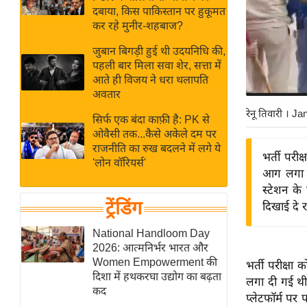
बजट
Hindi
दबाया, किस पाकिस्तान पर हुकूमत
खेल
News
कर रहे मुनीर-शहबाज?
क्रिकेट
जुबान बिगड़ी हुई थी उदयनिधि की,
Hindi
IPL
पहली बार मिला सवा शेर, सत्ता में
आते ही विजय ने धरा थलापति
Videos
2026
अवतार
क्राइम
रेनू तिवारी
। Ja
सिर्फ एक बंदा काफ़ी है: PK से
ई-पेपर
ओवैसी तक...कैसे अकेले दम पर
मिसाल बेमिसाल
राजनीति का रुख बदलने में लगे ये
भर्ती परीक
'लोन वॉरियर्स'
शख्सियत
आग लगा दी
यंग इंडिया
स्टेशन के 
ट्रेंडिंग
दिखाई दे र
साहित्य जगत
ऑटो वर्ल्ड
National Handloom Day
2026: आत्मनिर्भर भारत और
न्यूज ब्रीफ
Women Empowerment की
भर्ती परीक्षा 
मनोरंजन जगत
दिशा में हथकरघा उद्योग का बढ़ता
लगा दी गई थी। 
कद
बॉलीवुड
प्लेटफॉर्म पर 