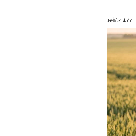
ऑडियो
इंफ़ोग्राफ़िक
राज्यों से
शहरों से
वेब स्टोरी
कार्टून
Short
Videos
iOS App
About us
Contact Editor
Advertise
Privacy Policy
Grievance
Redressal