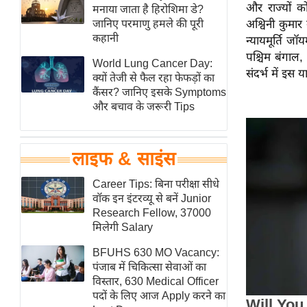
और राज्यों 
हॉलीवुड
मनाया जाता है हिरोशिमा डे?
जानिए परमाणु हमले की पूरी
अश्विनी कुमार
फिल्म समीक्षा
कहानी
न्यायमूर्ति जॉ
Breaking
पश्चिम बंगाल,
World Lung Cancer Day:
News
संदर्भ में इस
क्यों तेजी से फैल रहा फेफड़ों का
लाइफस्टाइल
कैंसर? जानिए इसके Symptoms
और बचाव के जरूरी Tips
टेक्नॉलॉजी
ब्यूटी/फैशन
घरेलू नुस्खे
लाइफ & साइंस
पर्यटन स्थल
Career Tips: बिना परीक्षा सीधे
फिटनेस मंत्रा
वॉक इन इंटरव्यू से बनें Junior
Research Fellow, 37000
रिलेशनशिप
मिलेगी Salary
राजनीति
BFUHS 630 MO Vacancy:
विश्लेषण
पंजाब में चिकित्सा सेवाओं का
समसामयिक
विस्तार, 630 Medical Officer
पदों के लिए आज Apply करने का
मातृभूमि