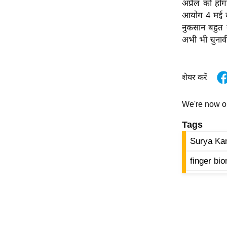
अप्रैल को होग
विश्लेषण
आयोग 4 मई को
ट्रेंडिंग
नुकसान बहुत 
अभी भी चुनावी
Q
u
i
शेयर करें
c
k
We're now 
L
i
Tags
n
Surya Ka
k
s
finger bio
विधानसभा
चुनाव
फोटो
वीडियो