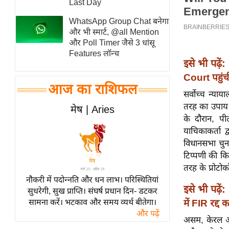
Last Day
स्तंभ
WhatsApp Group Chat बनेगा
एम.
और भी स्मार्ट, @all Mention
आर.
और Poll Timer जैसे 3 धांसू
Features लॉन्च
आई.
इसे भी पढ़ें:
चाय पर
Court पहु
समीक्षा
आज का राशिफल
सर्वोच्च न्य
धर्म
तरह का उपाय 
मेष | Aries
ज्योतिष
के दौरान, प
याचिकाकर्ता द
प्रभु
विधानसभा चुना
महिमा/
टिप्पणी की कि
धर्मस्थल
तरह के प्रोट
व्रत
नौकरी में पदोन्नति और धन लाभ। परिस्थितियां
त्योहार
इसे भी पढ़ें:
सुधरेगी, सुख प्राप्ति। संघर्ष प्रधान दिन- डटकर
सामना करें। भटकाव और समय व्यर्थ बीतेगा।
में FIR रद्द 
राशिफल
और पढ़ें
विशेष
असम, केरल और