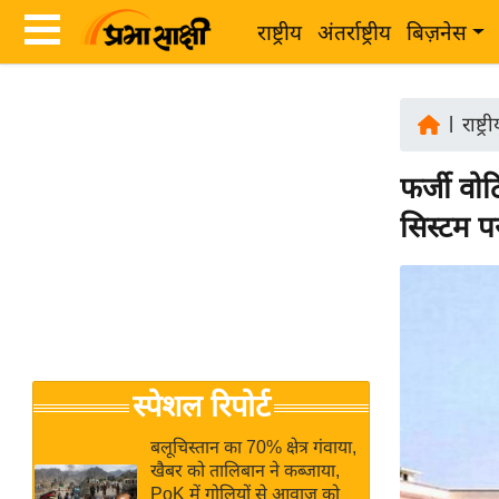
राष्ट्रीय
अंतर्राष्ट्रीय
बिज़नेस
Latest
ता
News
|
राष्ट्र
ज़ा
in
ख
फर्जी व
Hindi
ब
सिस्टम पर
र
Hindi
राष्ट्रीय
News
अंतर्राष्ट्रीय
Live
बिज़नेस
उद्योग
Breaking
स्पेशल रिपोर्ट
जगत
News in
विशेषज्ञ
Hindi
बलूचिस्तान का 70% क्षेत्र गंवाया,
राय
खैबर को तालिबान ने कब्जाया,
PoK में गोलियों से आवाज को