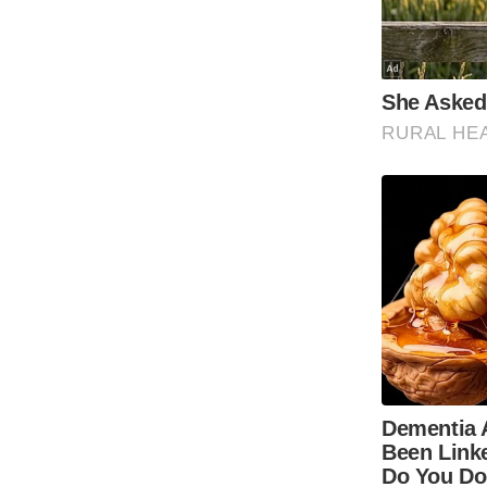
Code Of Ethics
RSS
Our Team
Expert Panel
Loksabhachunav
Android App