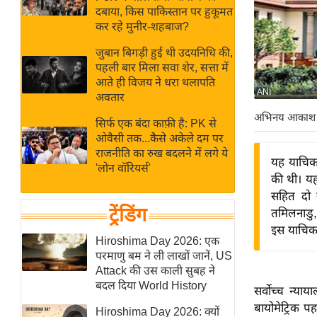
बजट
Hindi
दबाया, किस पाकिस्तान पर हुकूमत
खेल
News
कर रहे मुनीर-शहबाज?
क्रिकेट
जुबान बिगड़ी हुई थी उदयनिधि की,
Hindi
IPL
पहली बार मिला सवा शेर, सत्ता में
आते ही विजय ने धरा थलापति
Videos
2026
ANI
अवतार
क्राइम
अभिनय आकाश
सिर्फ एक बंदा काफ़ी है: PK से
ई-पेपर
ओवैसी तक...कैसे अकेले दम पर
मिसाल बेमिसाल
राजनीति का रुख बदलने में लगे ये
यह याचिका
'लोन वॉरियर्स'
शख्सियत
की थी। यह
यंग इंडिया
सहित दो न
ट्रेंडिंग
तमिलनाडु, 
साहित्य जगत
इस याचिका
ऑटो वर्ल्ड
Hiroshima Day 2026: एक
परमाणु बम ने ली लाखों जानें, US
न्यूज ब्रीफ
Attack की उस काली सुबह ने
मनोरंजन जगत
बदल दिया World History
सर्वोच्च न्य
बॉलीवुड
बायोमेट्रिक प
Hiroshima Day 2026: क्यों