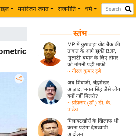
टाइल
मनोरंजन जगत
राजनीति
धर्म
स्तंभ
MP में कुशवाहा वोट बैंक की
iometric
ताकत के आगे झुकी BJP,
'गुलाटी' बयान के लिए तोमर
को मांगनी पड़ी माफी
~ नीरज कुमार दुबे
अब शिवाजी, चंद्रशेखर
आज़ाद, भगत सिंह जैसे लोग
क्यों नहीं मिलते?
~ प्रोफ़ेसर (डॉ.) डी. के.
पांडेय
मिलावटखोरों के खिलाफ भी
करना पड़ेगा देशव्यापी
आंदोलन