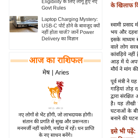
Eligibility के लिए लागू हुए नए
के खिलाफ द
स्तंभ
Govt Rules
एम.
Laptop Charging Mystery:
स्वामी प्रसाद 
आर.
USB-C पोर्ट होने के बावजूद क्यों
भय और दहशत फ
नहीं होता चार्ज? जानें Power
आई.
Delivery का विज्ञान
इसके माध्यम स
चाय पर
वाले लोग सरकार
समीक्षा
कांवड़िये नहीं 
आज का राशिफल
धर्म
आड़ में ये अप
मौर्य ने मांग
ज्योतिष
मेष | Aries
प्रभु
पूर्व मंत्री न
महिमा/
गाड़ियां तोड़ 
धर्मस्थल
द्वारा संरक्ष
है। यह तीखी ट
व्रत
घटनाओं के बी
त्योहार
नए लोगों से भेंट होंगी, जो लाभदायक होगी।
बनाने की घटना
संतान की प्रगति से सुख और प्रसन्नता।
राशिफल
मनमर्जी नहीं चलेगी, मर्यादा में रहें। धन प्राप्ति
इसे भी पढ़ें:
विशेष
के नए साधन बनेंगे।