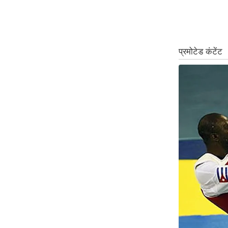
ऑडियो
इंफ़ोग्राफ़िक
राज्यों से
शहरों से
वेब स्टोरी
कार्टून
Short
Videos
iOS App
About us
Contact Editor
Advertise
Privacy Policy
Grievance
Redressal