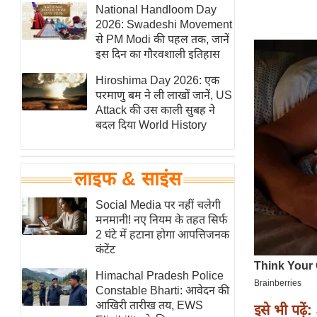
हॉलीवुड
National Handloom Day
2026: Swadeshi Movement
फिल्म समीक्षा
से PM Modi की पहल तक, जानें
Breaking
इस दिन का गौरवशाली इतिहास
News
Hiroshima Day 2026: एक
लाइफस्टाइल
परमाणु बम ने ली लाखों जानें, US
Attack की उस काली सुबह ने
टेक्नॉलॉजी
बदल दिया World History
ब्यूटी/फैशन
घरेलू नुस्खे
लाइफ & साइंस
पर्यटन स्थल
फिटनेस मंत्रा
Social Media पर नहीं चलेगी
मनमानी! नए नियम के तहत सिर्फ
रिलेशनशिप
2 घंटे में हटाना होगा आपत्तिजनक
राजनीति
कंटेंट
विश्लेषण
Himachal Pradesh Police
समसामयिक
Constable Bharti: आवेदन की
आखिरी तारीख तय, EWS
इसे भी पढ़ें:
मातृभूमि