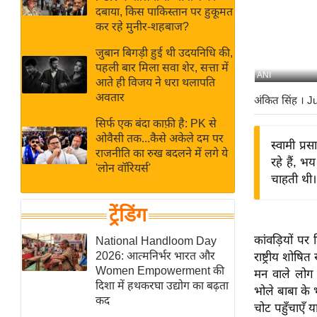
बजट
Hindi
दबाया, किस पाकिस्तान पर हुकूमत
खेल
News
कर रहे मुनीर-शहबाज?
क्रिकेट
जुबान बिगड़ी हुई थी उदयनिधि की,
Hindi
IPL
पहली बार मिला सवा शेर, सत्ता में
ANI
आते ही विजय ने धरा थलापति
Videos
2026
अवतार
अंकित सिंह
। J
क्राइम
सिर्फ एक बंदा काफ़ी है: PK से
ई-पेपर
ओवैसी तक...कैसे अकेले दम पर
स्वामी प्र
मिसाल बेमिसाल
राजनीति का रुख बदलने में लगे ये
रहे हैं, 
'लोन वॉरियर्स'
शख्सियत
चाहती थी।
यंग इंडिया
ट्रेंडिंग
साहित्य जगत
ऑटो वर्ल्ड
कांवड़ियों पर 
National Handloom Day
2026: आत्मनिर्भर भारत और
राष्ट्रीय शोषित
न्यूज ब्रीफ
Women Empowerment की
मन वाले लोग द
मनोरंजन जगत
दिशा में हथकरघा उद्योग का बढ़ता
भोले बाबा के भ
कद
बॉलीवुड
चोट पहुँचाएँ 