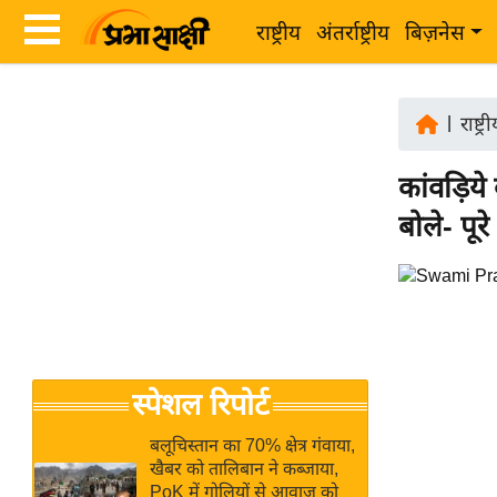
राष्ट्रीय
अंतर्राष्ट्रीय
बिज़नेस
Latest
ता
News
|
राष्ट्र
ज़ा
in
ख
कांवड़िय
Hindi
ब
बोले- पूर
र
Hindi
राष्ट्रीय
News
अंतर्राष्ट्रीय
Live
बिज़नेस
उद्योग
Breaking
स्पेशल रिपोर्ट
जगत
News in
विशेषज्ञ
Hindi
बलूचिस्तान का 70% क्षेत्र गंवाया,
राय
खैबर को तालिबान ने कब्जाया,
PoK में गोलियों से आवाज को