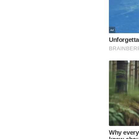
Code Of Ethics
RSS
Our Team
Expert Panel
Loksabhachunav
Android App