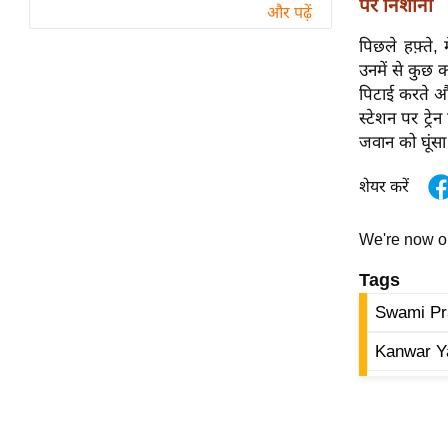
पर निशाना
विश्लेषण
और पढ़ें
ट्रेंडिंग
पिछले हफ़्ते,
उनमें से कुछ क
Q
पिटाई करते और 
u
स्टेशन पर ट्र
i
जवान को घूंसा
c
शेयर करें
k
L
i
We're now 
n
Tags
k
s
Swami Pr
विधानसभा
Kanwar Y
चुनाव
फोटो
वीडियो