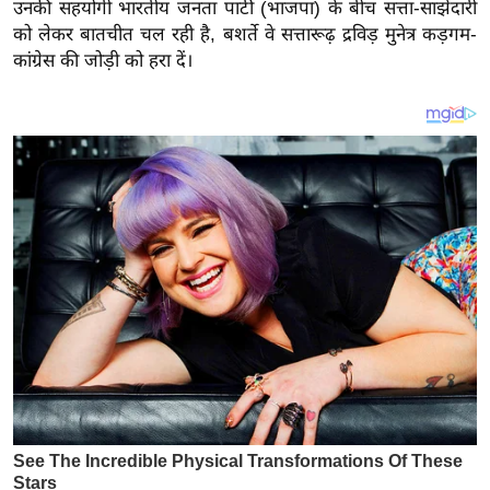
य
उनकी सहयोगी भारतीय जनता पार्टी (भाजपा) के बीच सत्ता-साझेदारी
को लेकर बातचीत चल रही है, बशर्ते वे सत्तारूढ़ द्रविड़ मुनेत्र कड़गम-
ब
कांग्रेस की जोड़ी को हरा दें।
ज
ट
खे
ल
क्रि
के
ट
I
P
L
2
0
2
6
क्रा