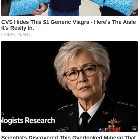
/
फै
श
न
घ
रे
लू
नु
स्खे
प
र्य
ट
न
स्थ
ल
फि