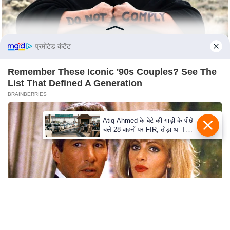
c
y
G
r
प्रमोटेड कंटेंट
i
e
Remember These Iconic '90s Couples? See The
List That Defined A Generation
v
BRAINBERRIES
a
n
Atiq Ahmed के बेटे की गाड़ी के पीछे
c
चले 28 वाहनों पर FIR, तोड़ा था Toll
e
Plaza
R
e
d
r
e
s