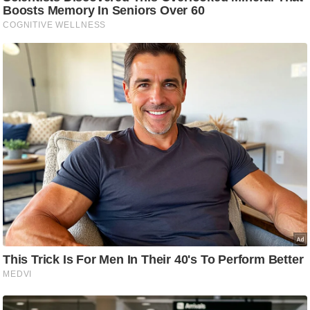
ट
ने
स
मं
त्रा
रि
ले
श
न
शि
प
रा
ज
नी
ति
वि
श्ले