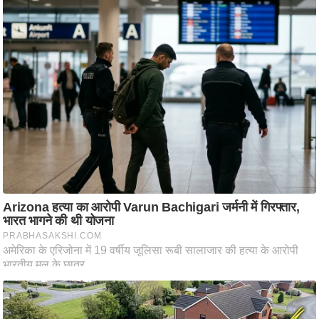
ष
ण
स
म
सा
म
यि
क
मा
तृ
भू
मि
स्तं
भ
ए
म
.