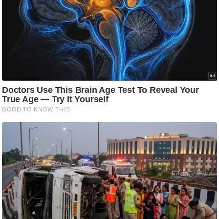
ति
ष
प्र
भु
म
हि
मा
/
ध
र्म
स्थ
ल
व्र
त
त्यो
हा
र