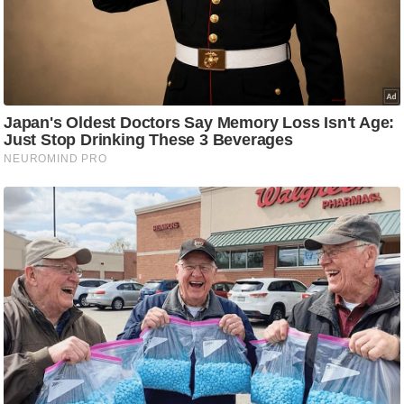
g
N
e
w
s
ला
इ
फ
स्टा
इ
ल
टे
क्नॉ
लॉ
जी
ब्यू
टी