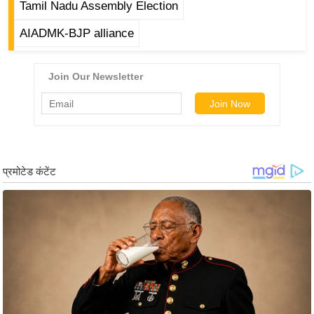
ड
Tamil Nadu Assembly Election
हॉ
AIADMK-BJP alliance
ली
वु
ड
फि
ल्म
स
मी
क्षा
B
r
e
a
k
i
n