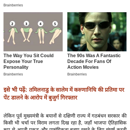
इ
म
ई
-
पे
प
र
मि
सा
ल
इसे भी पढ़ें:
तमिलनाडु के सालेम में करुणानिधि की प्रतिमा पर
बे
पेंट डालने के आरोप में बुजुर्ग गिरफ्तार
मि
सा
ल
लेकिन पूर्व मुख्यमंत्री के बयानों से दक्षिणी राज्य में गठबंधन सरकार की
किसी भी चर्चा पर विराम लगता दिख रहा है, जहाँ भाजपा ऐतिहासिक
श
रूप से अपनी पकड़ और प्रासंगिकता बनाए रखने के लिए संघर्ष करती