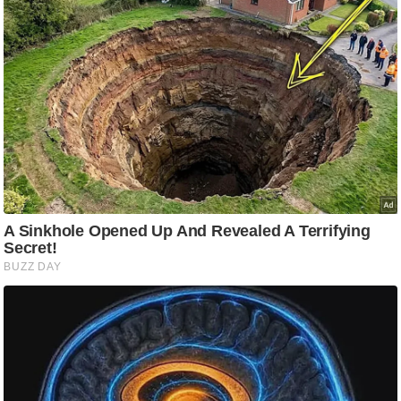
आ
र
.
आ
ई
.
चा
य
प
र
स
मी
क्षा
ध
र्म
ज्यो