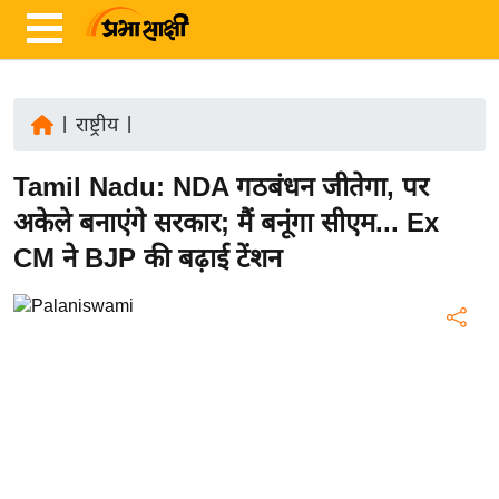
|
राष्ट्रीय
|
ता
Tamil Nadu: NDA गठबंधन जीतेगा, पर
ज़ा
ख
अकेले बनाएंगे सरकार; मैं बनूंगा सीएम... Ex
ब
CM ने BJP की बढ़ाई टेंशन
र
रा
ष्ट्री
य
अं
त
र्रा
ष्ट्री