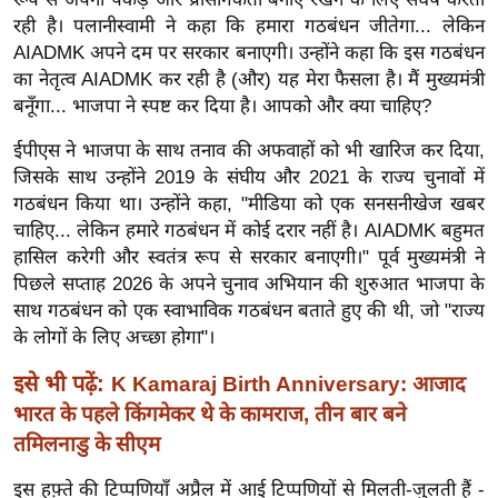
ख्सि
रही है। पलानीस्वामी ने कहा कि हमारा गठबंधन जीतेगा... लेकिन
य
AIADMK अपने दम पर सरकार बनाएगी। उन्होंने कहा कि इस गठबंधन
त
का नेतृत्व AIADMK कर रही है (और) यह मेरा फैसला है। मैं मुख्यमंत्री
यं
बनूँगा... भाजपा ने स्पष्ट कर दिया है। आपको और क्या चाहिए?
ग
ईपीएस ने भाजपा के साथ तनाव की अफवाहों को भी खारिज कर दिया,
इं
जिसके साथ उन्होंने 2019 के संघीय और 2021 के राज्य चुनावों में
डि
गठबंधन किया था। उन्होंने कहा, "मीडिया को एक सनसनीखेज खबर
या
चाहिए... लेकिन हमारे गठबंधन में कोई दरार नहीं है। AIADMK बहुमत
सा
हासिल करेगी और स्वतंत्र रूप से सरकार बनाएगी।" पूर्व मुख्यमंत्री ने
हि
पिछले सप्ताह 2026 के अपने चुनाव अभियान की शुरुआत भाजपा के
त्य
साथ गठबंधन को एक स्वाभाविक गठबंधन बताते हुए की थी, जो "राज्य
ज
के लोगों के लिए अच्छा होगा"।
ग
इसे भी पढ़ें:
K Kamaraj Birth Anniversary: आजाद
त
भारत के पहले किंगमेकर थे के कामराज, तीन बार बने
ऑ
तमिलनाडु के सीएम
टो
व
इस हफ़्ते की टिप्पणियाँ अप्रैल में आई टिप्पणियों से मिलती-जुलती हैं -