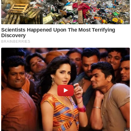
ष
ण
स
म
सा
म
यि
क
मा
तृ
भू
मि
स्तं
भ
ए
म
.