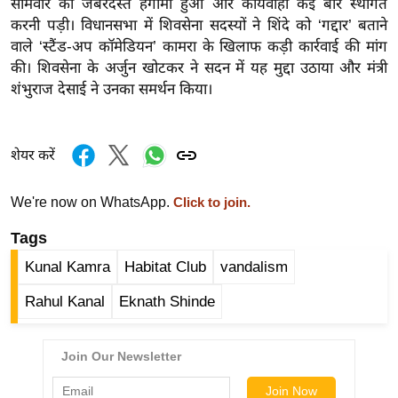
सोमवार को जबरदस्त हंगामा हुआ और कार्यवाही कई बार स्थगित
ख्सि
करनी पड़ी। विधानसभा में शिवसेना सदस्यों ने शिंदे को ‘गद्दार’ बताने
य
वाले ‘स्टैंड-अप कॉमेडियन’ कामरा के खिलाफ कड़ी कार्रवाई की मांग
त
की। शिवसेना के अर्जुन खोटकर ने सदन में यह मुद्दा उठाया और मंत्री
यं
शंभुराज देसाई ने उनका समर्थन किया।
ग
इं
डि
शेयर करें
या
सा
We're now on WhatsApp.
Click to join.
हि
Tags
त्य
Kunal Kamra
Habitat Club
vandalism
ज
ग
Rahul Kanal
Eknath Shinde
त
ऑ
टो
व