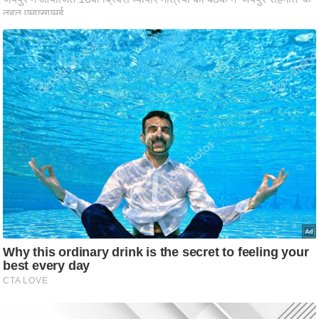
ति
ष
प्र
भु
म
हि
मा
/
ध
र्म
स्थ
ल
व्र
त
त्यो
हा
र