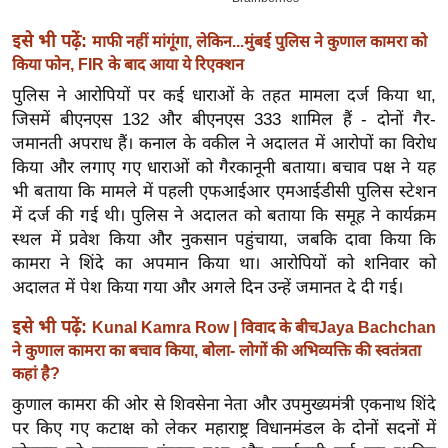
इ
इसे भी पढ़ें:
माफी नहीं मांगूंगा, लेकिन...मुंबई पुलिस ने कुणाल कामरा को
म
किया फोन, FIR के बाद आया ये रिएक्शन
ई
पुलिस ने आरोपियों पर कई धाराओं के तहत मामला दर्ज किया था,
-
जिसमें बीएनएस 132 और बीएनएस 333 शामिल हैं - दोनों गैर-
पे
जमानती अपराध हैं। कनाल के वकील ने अदालत में आरोपों का विरोध
प
किया और लगाए गए धाराओं को गैरकानूनी बताया। बचाव पक्ष ने यह
र
भी बताया कि मामले में पहली एफआईआर एमआईडीसी पुलिस स्टेशन
में दर्ज की गई थी।
पुलिस ने अदालत को बताया कि समूह ने कार्यक्रम
मि
स्थल में प्रवेश किया और नुकसान पहुंचाया, जबकि दावा किया कि
सा
कामरा ने शिंदे का अपमान किया था। आरोपियों को शनिवार को
ल
अदालत में पेश किया गया और अगले दिन उन्हें जमानत दे दी गई।
बे
इसे भी पढ़ें:
Kunal Kamra Row | विवाद के बीचJaya Bachchan
मि
ने कुणाल कामरा का बचाव किया, बोला- लोगों की अभिव्यक्ति की स्वतंत्रता
सा
कहां है?
ल
कुणाल कामरा की ओर से शिवसेना नेता और उपमुख्यमंत्री एकनाथ शिंदे
पर किए गए कटाक्ष को लेकर महाराष्ट्र विधानमंडल के दोनों सदनों में
श