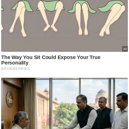
/
फै
श
न
घ
रे
लू
नु
स्खे
प
र्य
ट
न
स्थ
ल
फि