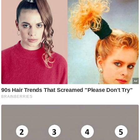
g
N
e
w
s
ला
इ
फ
स्टा
इ
ल
टे
क्नॉ
लॉ
जी
ब्यू
टी