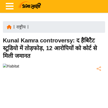
|
राष्ट्रीय
|
ता
Kunal Kamra controversy: द हैबिटैट
ज़ा
ख
स्टूडियो में तोड़फोड़, 12 आरोपियों को कोर्ट से
ब
मिली जमानत
र
रा
ष्ट्री
य
अं
त
र्रा
ष्ट्री