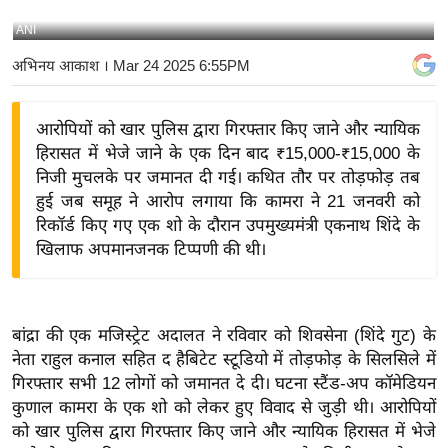
य
ANI
बि
अभिनय आकाश
। Mar 24 2025 6:55PM
ज़
ने
आरोपियों को खार पुलिस द्वारा गिरफ्तार किए जाने और न्यायिक
स
हिरासत में भेजे जाने के एक दिन बाद ₹15,000-₹15,000 के
उ
निजी मुचलके पर जमानत दी गई। कथित तौर पर तोड़फोड़ तब
द्यो
हुई जब समूह ने आरोप लगाया कि कामरा ने 21 जनवरी को
ग
रिकॉर्ड किए गए एक शो के दौरान उपमुख्यमंत्री एकनाथ शिंदे के
ज
खिलाफ अपमानजनक टिप्पणी की थी।
ग
त
वि
बांद्रा की एक मजिस्ट्रेट अदालत ने रविवार को शिवसेना (शिंदे गुट) के
शे
नेता राहुल कनाल सहित द हैबिटेट स्टूडियो में तोड़फोड़ के सिलसिले में
ष
गिरफ्तार सभी 12 लोगों को जमानत दे दी। घटना स्टैंड-अप कॉमेडियन
ज्ञ
कुणाल कामरा के एक शो को लेकर हुए विवाद से जुड़ी थी। आरोपियों
रा
को खार पुलिस द्वारा गिरफ्तार किए जाने और न्यायिक हिरासत में भेजे