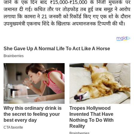
य
जाने के एक दिन बाद ₹15,000-₹15,000 के निजी मुचलके पर
जमानत दी गई। कथित तौर पर तोड़फोड़ तब हुई जब समूह ने आरोप
ब
लगाया कि कामरा ने 21 जनवरी को रिकॉर्ड किए गए एक शो के दौरान
ज
उपमुख्यमंत्री एकनाथ शिंदे के खिलाफ अपमानजनक टिप्पणी की थी।
ट
खे
ल
क्रि
के
ट
I
P
L
2
0
2
6
क्रा