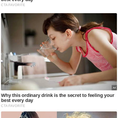
ड
हॉ
ली
वु
ड
फि
ल्म
स
मी
क्षा
B
r
e
a
k
i
n