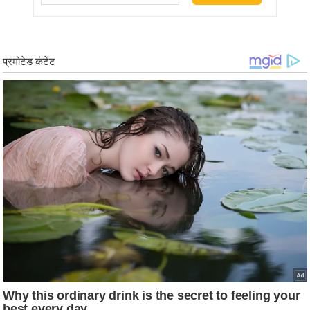
र्ल्ड
न्यू
ज
ब्री
फ
म
नो
रं
ज
न
ज
ग
त
बॉ
ली
वु