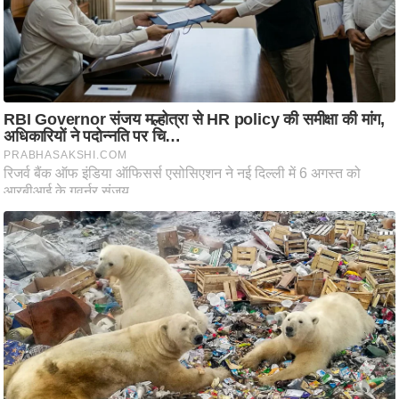
ट
ने
स
मं
त्रा
रि
ले
श
न
शि
प
रा
ज
नी
ति
वि
श्ले