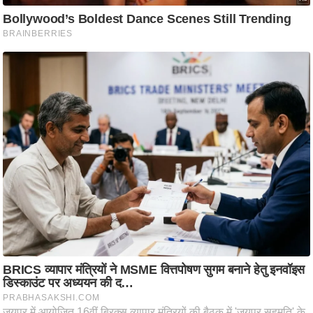
आ
र
.
आ
ई
.
चा
य
प
र
स
मी
क्षा
ध
र्म
ज्यो