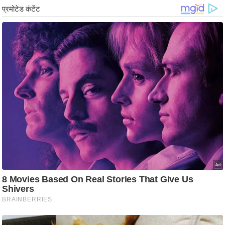
ड
हॉ
ली
वु
ड
फि
ल्म
स
मी
क्षा
B
r
e
a
k
i
n