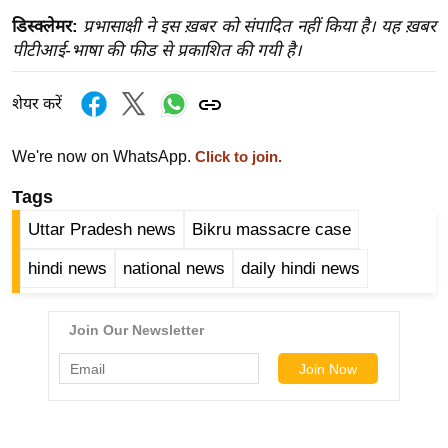
र्ल्ड
डिस्क्लेमर:
प्रभासाक्षी ने इस ख़बर को संपादित नहीं किया है। यह ख़बर
न्यू
पीटीआई-भाषा की फीड से प्रकाशित की गयी है।
ज
ब्री
शेयर करें
फ
म
We're now on WhatsApp.
Click to join.
नो
Tags
रं
Uttar Pradesh news
Bikru massacre case
ज
न
hindi news
national news
daily hindi news
ज
ग
त
बॉ
ली
वु