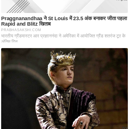
ष
ण
स
म
सा
म
यि
क
मा
तृ
भू
मि
स्तं
भ
ए
म
.