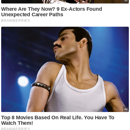
आ
र
.
आ
ई
.
चा
य
प
र
स
मी
क्षा
ध
र्म
ज्यो