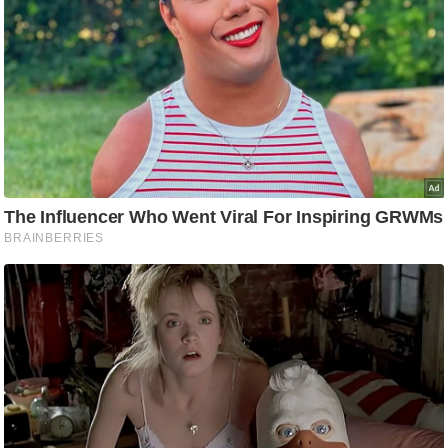
/
फै
श
न
घ
रे
लू
नु
स्खे
प
र्य
ट
न
स्थ
ल
फि