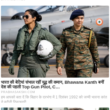
ति
ष
प्र
भु
म
हि
मा
/
ध
र्म
स्थ
ल
व्र
त
त्यो
हा
र