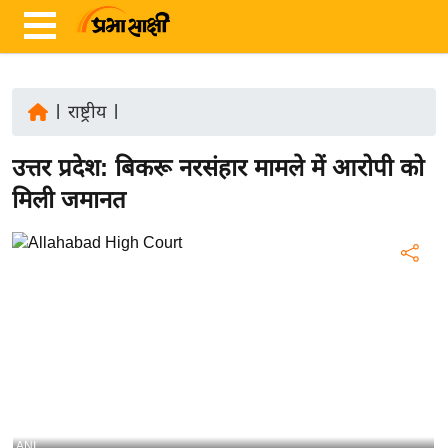
|
राष्ट्रीय
|
ता
उत्तर प्रदेश: बिकरू नरसंहार मामले में आरोपी को
ज़ा
ख
मिली जमानत
ब
र
रा
ष्ट्री
य
अं
त
र्रा
ष्ट्री
ANI