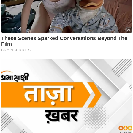
ट
ने
स
मं
त्रा
रि
ले
श
न
शि
प
रा
ज
नी
ति
वि
श्ले