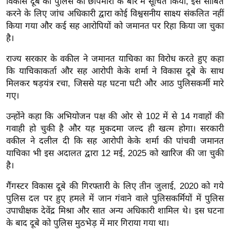
विकास दूबे को पुलिस की छापेमारी के बारे में सूचित किया, इसे साबित
ख्सि
करने के लिए जांच अधिकारी द्वारा कोई विश्वसनीय साक्ष्य संकलित नहीं
य
किया गया और कई सह आरोपियों को जमानत पर रिहा किया जा चुका
त
है।
यं
राज्य सरकार के वकील ने जमानत याचिका का विरोध करते हुए कहा
ग
कि याचिकाकर्ता और सह आरोपी केके शर्मा ने विकास दूबे के साथ
इं
मिलकर षड़यंत्र रचा, जिससे यह घटना घटी और आठ पुलिसकर्मी मारे
डि
गए।
या
सा
उन्होंने कहा कि अभियोजन पक्ष की ओर से 102 में से 14 गवाहों की
गवाही हो चुकी है और यह मुकदमा जल्द ही खत्म होगा। सरकारी
हि
वकील ने दलील दी कि सह आरोपी केके शर्मा की पांचवी जमानत
त्य
याचिका भी इस अदालत द्वारा 12 मई, 2025 को खारिज की जा चुकी
ज
है।
ग
त
गैंगस्टर विकास दूबे की गिरफ्तारी के लिए तीन जुलाई, 2020 को गये
ऑ
पुलिस दल पर हुए हमले में जान गंवाने वाले पुलिसकर्मियों में पुलिस
उपाधीक्षक देवेंद्र मिश्रा और सात अन्य अधिकारी शामिल थे। इस घटना
टो
के बाद दूबे को पुलिस मुठभेड़ में मार गिराया गया था।
व