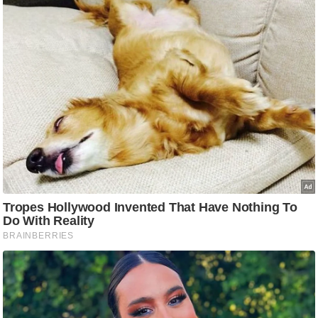
g
N
e
w
s
ला
इ
फ
स्टा
इ
ल
टे
क्नॉ
लॉ
जी
ब्यू
टी