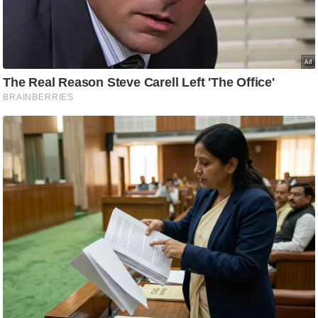
आ
र
.
आ
ई
.
चा
य
प
र
स
मी
क्षा
ध
र्म
ज्यो