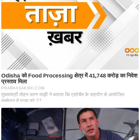
ट
ने
स
मं
त्रा
रि
ले
श
न
शि
प
रा
ज
नी
ति
वि
श्ले