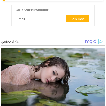
र्ल्ड
न्यू
ज
ब्री
फ
म
नो
रं
ज
न
ज
ग
त
बॉ
ली
वु