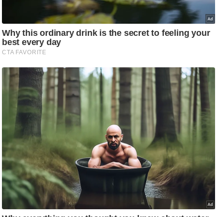
ड
हॉ
ली
वु
ड
फि
ल्म
स
मी
क्षा
B
r
e
a
k
i
n