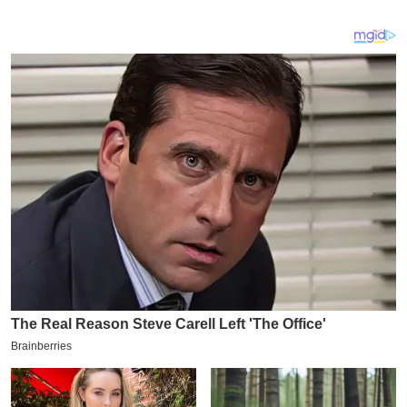
य
ब
ज
ट
खे
ल
क्रि
के
ट
I
P
L
2
0
2
6
क्रा