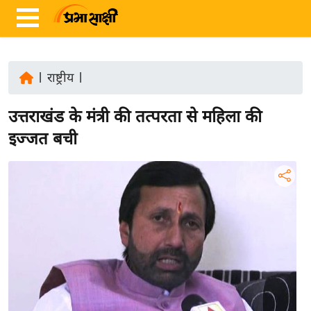
|
राष्ट्रीय
|
ता
उत्तराखंड के मंत्री की तत्परता से महिला की
ज़ा
ख
इज्जत बची
ब
र
रा
ष्ट्री
य
अं
त
र्रा
ष्ट्री