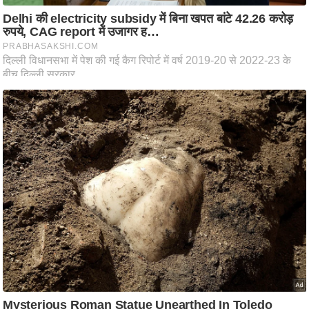
ति
ष
प्र
भु
म
हि
मा
/
ध
र्म
स्थ
ल
व्र
त
त्यो
हा
र