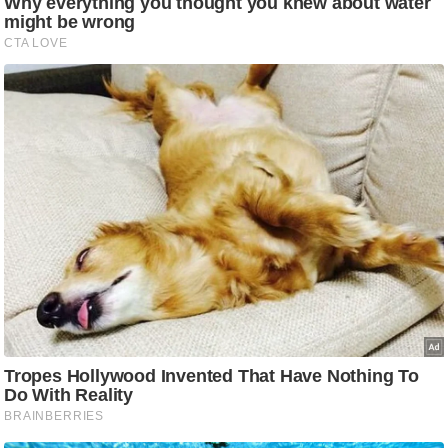
g
N
e
w
s
ला
इ
फ
स्टा
इ
ल
टे
क्नॉ
लॉ
जी
ब्यू
टी