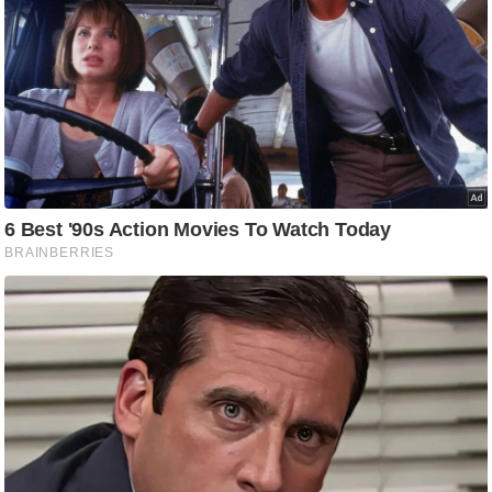
ष
ण
स
म
सा
म
यि
क
मा
तृ
भू
मि
स्तं
भ
ए
म
.