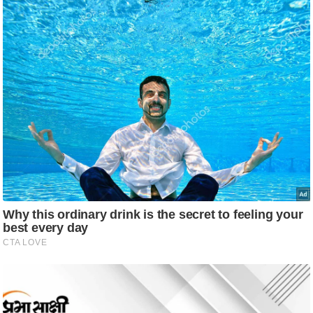
/
फै
श
न
घ
रे
लू
नु
स्खे
प
र्य
ट
न
स्थ
ल
फि