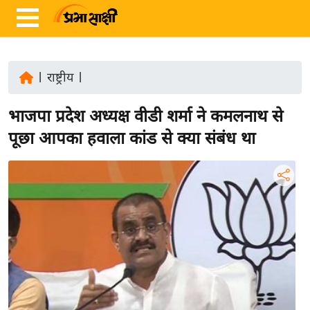
|
राष्ट्रीय
|
ता
भाजपा प्रदेश अध्यक्ष वीडी शर्मा ने कमलनाथ से
ज़ा
ख
पूछा आपका हवाला कांड से क्या संबंध था
ब
र
रा
ष्ट्री
य
अं
त
र्रा
ष्ट्री