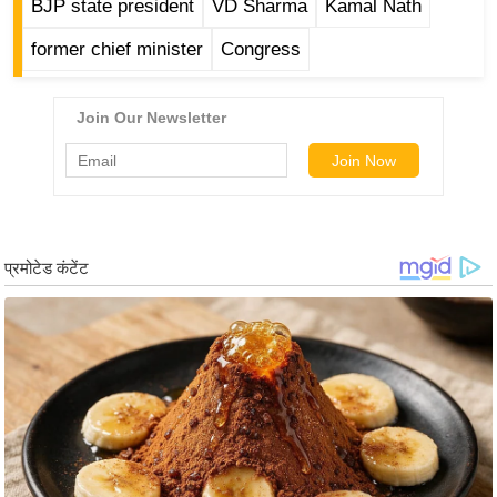
BJP state president
VD Sharma
Kamal Nath
g
N
former chief minister
Congress
e
w
s
ला
इ
फ
स्टा
इ
ल
टे
क्नॉ
लॉ
जी
ब्यू
टी