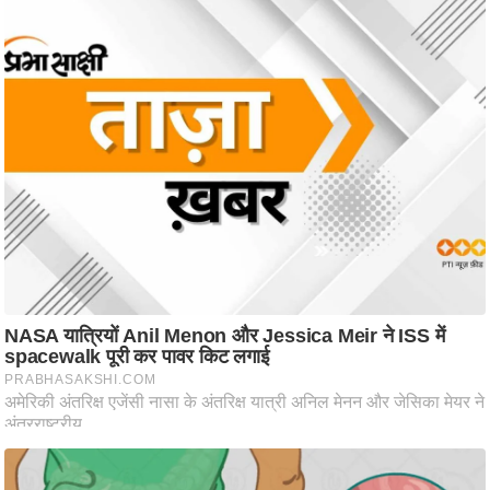
आ
र
.
आ
ई
.
चा
य
प
र
स
मी
क्षा
ध
र्म
ज्यो