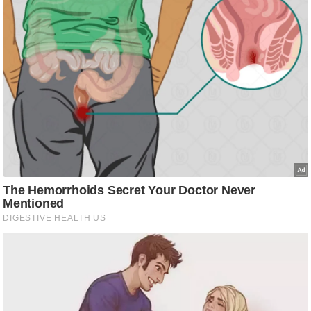
ति
ष
प्र
भु
म
हि
मा
/
ध
र्म
स्थ
ल
व्र
त
त्यो
हा
र