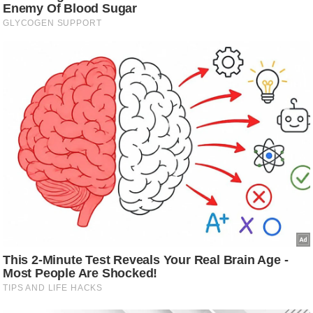
ष
ण
स
म
सा
म
यि
क
मा
तृ
भू
मि
स्तं
भ
ए
म
.