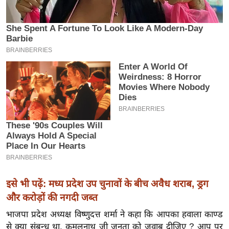
इ
म
ई
-
पे
प
र
मि
सा
ल
बे
मि
इसे भी पढ़ें: मध्य प्रदेश उप चुनावों के बीच अवैध शराब, ड्रग
सा
और करोड़ों की नगदी जब्त
ल
भाजपा प्रदेश अध्यक्ष विष्णुदत्त शर्मा ने कहा कि आपका हवाला काण्ड
श
से क्या संबन्ध था, कमलनाथ जी जनता को जवाब दीजिए ? आप पर