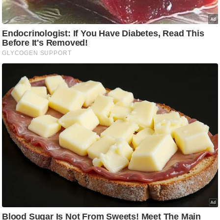
ट
ने
स
मं
त्रा
रि
ले
श
न
शि
प
रा
ज
नी
ति
वि
श्ले