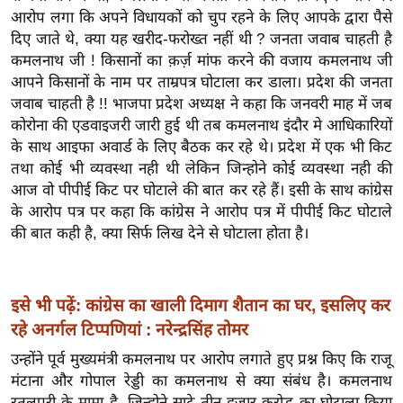
ख्सि
आरोप लगा कि अपने विधायकों को चुप रहने के लिए आपके द्वारा पैसे
य
दिए जाते थे, क्या यह खरीद-फरोख्त नहीं थी ? जनता जवाब चाहती है
त
कमलनाथ जी ! किसानों का क़र्ज़ मांफ करने की वजाय कमलनाथ जी
यं
आपने किसानों के नाम पर ताम्रपत्र घोटाला कर डाला। प्रदेश की जनता
जवाब चाहती है !! भाजपा प्रदेश अध्यक्ष ने कहा कि जनवरी माह में जब
ग
कोरोना की एडवाइजरी जारी हुई थी तब कमलनाथ इंदौर मे आधिकारियों
इं
के साथ आइफा अवार्ड के लिए बैठक कर रहे थे। प्रदेश में एक भी किट
डि
तथा कोई भी व्यवस्था नही थी लेकिन जिन्होने कोई व्यवस्था नही की
या
आज वो पीपीई किट पर घोटाले की बात कर रहे हैं। इसी के साथ कांग्रेस
सा
के आरोप पत्र पर कहा कि कांग्रेस ने आरोप पत्र में पीपीई किट घोटाले
हि
की बात कही है, क्या सिर्फ लिख देने से घोटाला होता है।
त्य
ज
ग
इसे भी पढ़ें: कांग्रेस का खाली दिमाग शैतान का घर, इसलिए कर
त
रहे अनर्गल टिप्पणियां : नरेन्द्रसिंह तोमर
ऑ
उन्होंने पूर्व मुख्यमंत्री कमलनाथ पर आरोप लगाते हुए प्रश्न किए कि राजू
टो
मंटाना और गोपाल रेड्डी का कमलनाथ से क्या संबंध है। कमलनाथ
व
रतुलपुरी के मामा है, जिन्होने साढे तीन हजार करोड़ का घोटाला किया