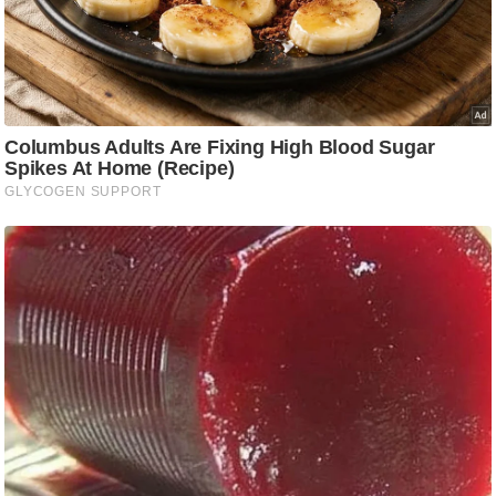
/
फै
श
न
घ
रे
लू
नु
स्खे
प
र्य
ट
न
स्थ
ल
फि