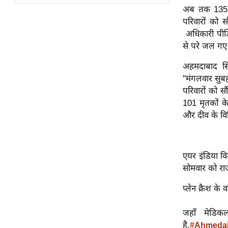
विश्लेषण
अब तक 135 प
ट्रेंडिंग
परिवारों को 
अधिकारी पीड़
से परे जल गए थ
Q
u
अहमदाबाद सि
i
"मंगलवार सुब
c
परिवारों को सौ
k
101 मृतकों के 
L
और दीव के विभि
i
n
k
एयर इंडिया विम
s
सोमवार को राज
विधानसभा
प्लेन क्रैश के
चुनाव
फोटो
जहाँ मेडिक
वीडियो
है.
#Ahmedab