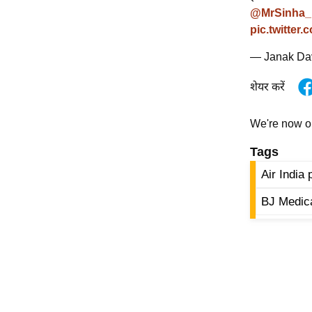
@MrSinha_
ऑडियो
pic.twitter
इंफ़ोग्राफ़िक
— Janak Da
राज्यों से
शहरों से
शेयर करें
वेब स्टोरी
कार्टून
We're now 
Short
Tags
Videos
Air India
iOS App
BJ Medica
About us
Contact Editor
Advertise
Privacy Policy
Grievance
Redressal