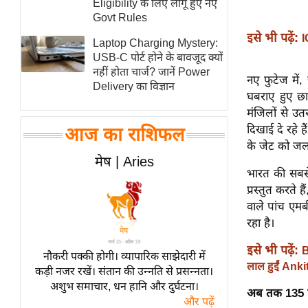
Eligibility के लिए लागू हुए नए
स्तंभ
Govt Rules
इसे भी पढ़ें:
I
एम.
Laptop Charging Mystery:
आर.
USB-C पोर्ट होने के बावजूद क्यों
नहीं होता चार्ज? जानें Power
आई.
नए फुटेज में,
Delivery का विज्ञान
चाय पर
घबराए हुए छा
मंजिलों से उत
समीक्षा
दिखाई दे रहे ह
आज का राशिफल
धर्म
के जेट को जलत
ज्योतिष
मेष | Aries
भारत की सबसे
प्रभु
प्रस्तुत करते 
महिमा/
वाले पांच एम
धर्मस्थल
रहा है।
व्रत
इसे भी पढ़ें:
B
त्योहार
नौकरी पक्की होगी। व्यापारिक साझेदारी में
लाल हुईं Ank
कड़ी नजर रखें। संतान की उन्नति से प्रसन्नता।
राशिफल
अशुभ समाचार, धन हानि और दुर्घटना।
अब तक 135 पी
विशेष
और पढ़ें