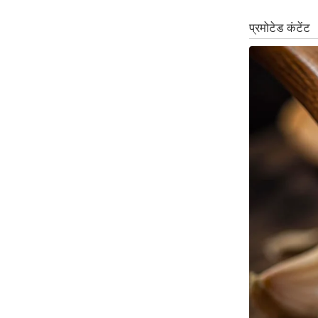
Code Of Ethics
RSS
Our Team
Expert Panel
Loksabhachunav
Android App