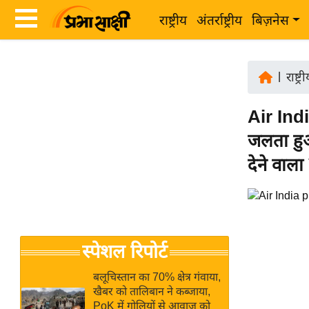
राष्ट्रीय
अंतर्राष्ट्रीय
बिज़नेस
Latest
ता
News
|
राष्ट्र
ज़ा
in
ख
Air Indi
Hindi
ब
जलता हुआ
र
Hindi
देने वाल
राष्ट्रीय
News
अंतर्राष्ट्रीय
Live
बिज़नेस
उद्योग
Breaking
स्पेशल रिपोर्ट
जगत
News in
विशेषज्ञ
Hindi
बलूचिस्तान का 70% क्षेत्र गंवाया,
राय
खैबर को तालिबान ने कब्जाया,
PoK में गोलियों से आवाज को