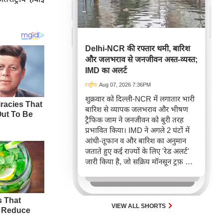
Delhi-NCR की रफ्तार थमी, बारिश
और जलभराव से जनजीवन अस्त-व्यस्त;
IMD का अलर्ट
राष्ट्रीय
Aug 07, 2026 7:36PM
शुक्रवार को दिल्ली-NCR में लगातार भारी
बारिश से व्यापक जलभराव और भीषण
ट्रैफिक जाम ने जनजीवन को बुरी तरह
प्रभावित किया। IMD ने अगले 2 घंटों में
आंधी-तूफान व और बारिश का अनुमान
जताते हुए कई राज्यों के लिए 'रेड अलर्ट'
जारी किया है, जो सक्रिय मॉनसून ट्रफ़ और
चक्रवाती हवाओं के घेरे का परिणाम है,
जिससे यातायात बाधित होने के साथ-साथ
सफदरजंग अस्पताल में भी जलभराव की
स्थिति बनी।
VIEW ALL SHORTS