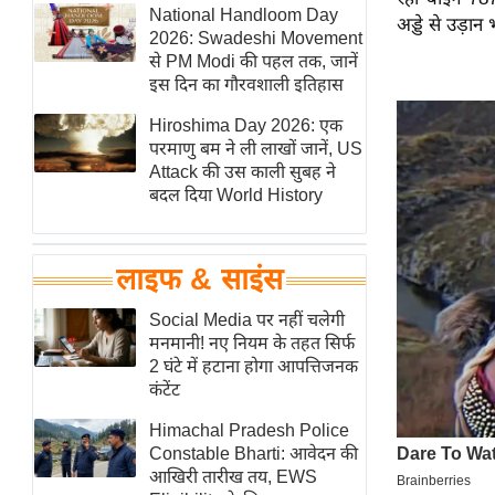
हॉलीवुड
National Handloom Day
अड्डे से उड़ान
2026: Swadeshi Movement
फिल्म समीक्षा
से PM Modi की पहल तक, जानें
Breaking
इस दिन का गौरवशाली इतिहास
News
Hiroshima Day 2026: एक
लाइफस्टाइल
परमाणु बम ने ली लाखों जानें, US
Attack की उस काली सुबह ने
टेक्नॉलॉजी
बदल दिया World History
ब्यूटी/फैशन
घरेलू नुस्खे
लाइफ & साइंस
पर्यटन स्थल
फिटनेस मंत्रा
Social Media पर नहीं चलेगी
मनमानी! नए नियम के तहत सिर्फ
रिलेशनशिप
2 घंटे में हटाना होगा आपत्तिजनक
राजनीति
कंटेंट
विश्लेषण
Himachal Pradesh Police
समसामयिक
Constable Bharti: आवेदन की
आखिरी तारीख तय, EWS
मातृभूमि