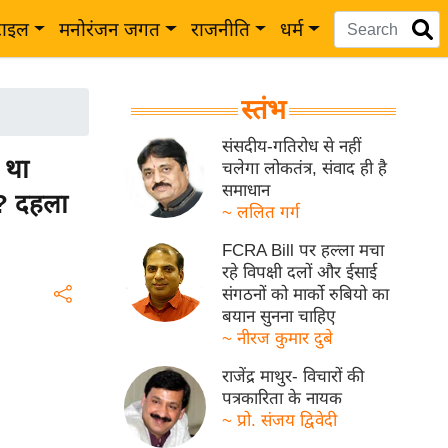
टाइल
मनोरंजन जगत
राजनीति
धर्म
स्तंभ
संसदीय-गतिरोध से नहीं
 था
चलेगा लोकतंत्र, संवाद ही है
समाधान
न? दहला
~ ललित गर्ग
FCRA Bill पर हल्ला मचा
रहे विपक्षी दलों और ईसाई
संगठनों को मार्को रुबियो का
बयान सुनना चाहिए
~ नीरज कुमार दुबे
राजेंद्र माथुर- विचारों की
पत्रकारिता के नायक
~ प्रो. संजय द्विवेदी