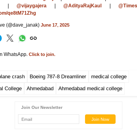
|
|
|
@vijaygajera
@AdityaRajKaul
@Times
.com/qe8tM71Zhg
ve (@dave_janak)
June 17, 2025
on WhatsApp.
Click to join.
 plane crash
Boeing 787-8 Dreamliner
medical college
l College
Ahmedabad
Ahmedabad medical college