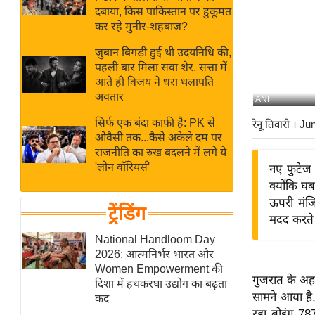
बजट
Hindi
दबाया, किस पाकिस्तान पर हुकूमत
खेल
News
कर रहे मुनीर-शहबाज?
क्रिकेट
जुबान बिगड़ी हुई थी उदयनिधि की,
Hindi
IPL
पहली बार मिला सवा शेर, सत्ता में
आते ही विजय ने धरा थलापति
Videos
2026
अवतार
ANI
क्राइम
सिर्फ एक बंदा काफ़ी है: PK से
रेनू तिवारी
। Ju
ई-पेपर
ओवैसी तक...कैसे अकेले दम पर
मिसाल बेमिसाल
राजनीति का रुख बदलने में लगे ये
'लोन वॉरियर्स'
नए फुटेज 
शख्सियत
क्योंकि घब
यंग इंडिया
ऊपरी मंजि
ट्रेंडिंग
साहित्य जगत
मदद करते ह
ऑटो वर्ल्ड
National Handloom Day
2026: आत्मनिर्भर भारत और
न्यूज ब्रीफ
Women Empowerment की
गुजरात के अह
मनोरंजन जगत
दिशा में हथकरघा उद्योग का बढ़ता
सामने आया है,
कद
बॉलीवुड
रहा बोइंग 78