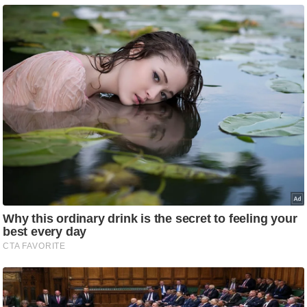
ति
ष
प्र
भु
म
हि
मा
/
ध
र्म
स्थ
ल
व्र
त
त्यो
हा
र