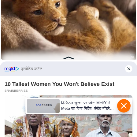
e
r
t
i
s
e
P
r
i
प्रमोटेड कंटेंट
v
a
10 Tallest Women You Won't Believe Exist
c
BRAINBERRIES
y
डिजिटल सुरक्षा पर जोर: MeitY ने
P
Meta को दिया निर्देश, कंटेंट मॉडरेशन
o
मजबूत करे
l
i