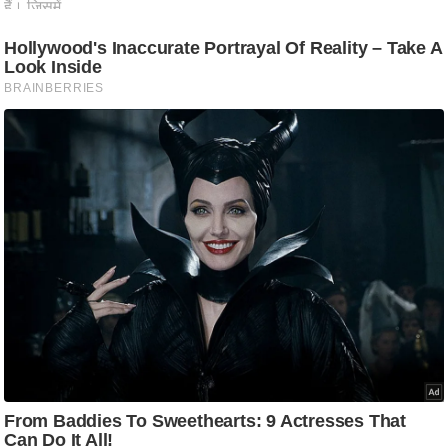
ष
ण
स
म
सा
म
यि
क
मा
तृ
भू
मि
स्तं
भ
ए
म
.