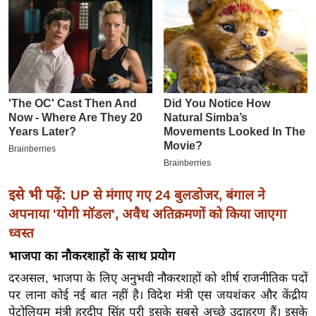
इ
म
ई
-
पे
प
र
मि
सा
ल
इसे भी पढ़ें:
UP से मंगाए गए 24 बुलडोजर, बंगाल ने
अपनाया 'योगी मॉडल', अवैध अतिक्रमणों को किया जाएगा
बे
ध्वस्त
मि
भाजपा का नौकरशाहों के साथ प्रयोग
सा
दरअसल, भाजपा के लिए अनुभवी नौकरशाहों को शीर्ष राजनीतिक पदों
ल
पर लाना कोई नई बात नहीं है। विदेश मंत्री एस जयशंकर और केंद्रीय
श
पेट्रोलियम मंत्री हरदीप सिंह पुरी इसके सबसे अच्छे उदाहरण हैं। इसके