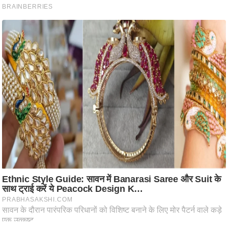
आ
र
.
आ
ई
.
चा
य
प
र
स
मी
क्षा
ध
र्म
ज्यो