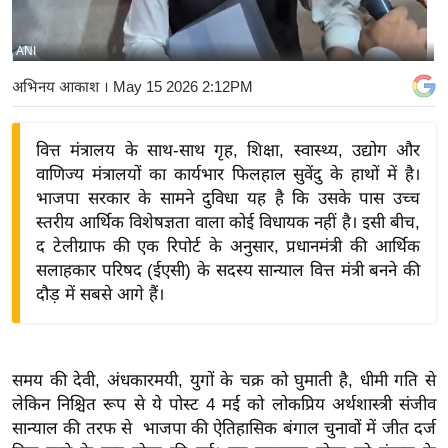
य
बि
ANI
ज़
अभिनय आकाश
। May 15 2026 2:12PM
ने
स
वित्त मंत्रालय के साथ-साथ गृह, शिक्षा, स्वास्थ्य, उद्योग और
उ
वाणिज्य मंत्रालयों का कार्यभार फिलहाल सुवेंदु के हाथों में है।
द्यो
भाजपा सरकार के सामने दुविधा यह है कि उसके पास उच्च
ग
स्तरीय आर्थिक विशेषज्ञता वाला कोई विधायक नहीं है। इसी बीच,
ज
द टेलीग्राफ की एक रिपोर्ट के अनुसार, प्रधानमंत्री की आर्थिक
ग
सलाहकार परिषद (ईएसी) के सदस्य सान्याल वित्त मंत्री बनने की
त
दौड़ में सबसे आगे हैं।
वि
शे
ष
समय की देवी, अंधकारमयी, युगों के चक्र को घुमाती है, धीमी गति से
ज्ञ
लेकिन निश्चित रूप से ये पोस्ट 4 मई को लोकप्रिय अर्थशास्त्री संजीव
रा
सान्याल की तरफ से भाजपा की ऐतिहासिक बंगाल चुनावों में जीत दर्ज