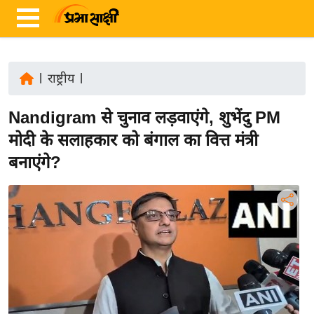
|
राष्ट्रीय
|
ता
Nandigram से चुनाव लड़वाएंगे, शुभेंदु PM
ज़ा
ख
मोदी के सलाहकार को बंगाल का वित्त मंत्री
ब
बनाएंगे?
र
रा
ष्ट्री
य
अं
त
र्रा
ष्ट्री