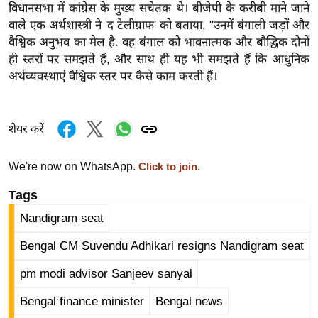
विधानसभा में कांग्रेस के मुख्य सचेतक थे। बीजेपी के करीबी माने जाने
र्ल्ड
वाले एक अर्थशास्त्री ने 'द टेलीग्राफ' को बताया, "उनमें बंगाली जड़ों और
न्यू
वैश्विक अनुभव का मेल है. वह बंगाल को भावनात्मक और बौद्धिक दोनों
ज
ही स्तरों पर समझते हैं, और साथ ही यह भी समझते हैं कि आधुनिक
ब्री
अर्थव्यवस्थाएं वैश्विक स्तर पर कैसे काम करती हैं।
फ
म
शेयर करें
नो
रं
ज
We're now on WhatsApp.
Click to join.
न
Tags
ज
Nandigram seat
ग
त
Bengal CM Suvendu Adhikari resigns Nandigram seat
बॉ
pm modi advisor Sanjeev sanyal
ली
वु
Bengal finance minister
Bengal news