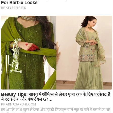
ट
ने
स
मं
त्रा
रि
ले
श
न
शि
प
रा
ज
नी
ति
वि
श्ले