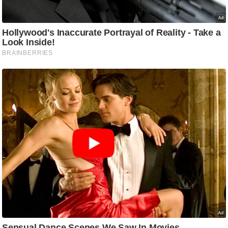
g
N
e
w
s
ला
इ
फ
स्टा
इ
ल
टे
क्नॉ
लॉ
जी
ब्यू
टी