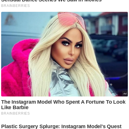
/
फै
श
न
घ
रे
लू
नु
स्खे
प
र्य
ट
न
स्थ
ल
फि