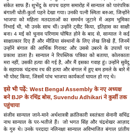
ख्सि
संकेत साफ हैं। शुभेंदु के शपथ ग्रहण समारोह में सान्याल को पारंपरिक
य
बंगाली धोती-कुर्ता पहने देखा गया। उनकी पत्नी स्मिता बरुआ, जिन्होंने
त
भाजपा को महिला मतदाताओं का समर्थन जुटाने में अहम भूमिका
निभाई थी, भी उनके साथ थीं। उन्होंने ट्वीट किया, इतिहास का साक्षी
यं
बना। 4 मई को चुनाव परिणाम घोषित होने के बाद से, सान्याल ने कई
ग
साक्षात्कार दिए हैं और मीडिया संस्थानों के लिए लेख लिखे हैं, जिनमें
इं
उन्होंने बंगाल की आर्थिक गिरावट और उससे उबरने के उपायों पर
डि
प्रकाश डाला है। सान्याल ने रिपब्लिक पत्रिका को बताया, कोलकाता
या
मरा नहीं, उसकी हत्या की गई है, और मैं इसका गवाह हूं। उन्होंने सुवेंदु
सा
के सहायक चंद्रनाथ रथ की हत्या और बंगाल में हुए बम हमले के बारे में
हि
भी पोस्ट किया, जिसमें पांच भाजपा कार्यकर्ता घायल हो गए थे।
त्य
इसे भी पढ़ें:
West Bengal Assembly के नए अध्यक्ष
ज
बने BJP के रथिंद्र बोस, Suvendu Adhikari ने कुर्सी तक
ग
पहुंचाया
त
ऑ
संजीव सान्याल जाने-माने अर्थशास्त्री क्रांतिकारी स्वतंत्रता सेनानी सचिंद्र
नाथ सान्याल के पर-भतीजे हैं। जो भगत सिंह और चंद्रशेखर आज़ाद
टो
के गुरु थे। उनके परदादा नलिनक्षा सान्याल अविभाजित बंगाल प्रांतीय
व