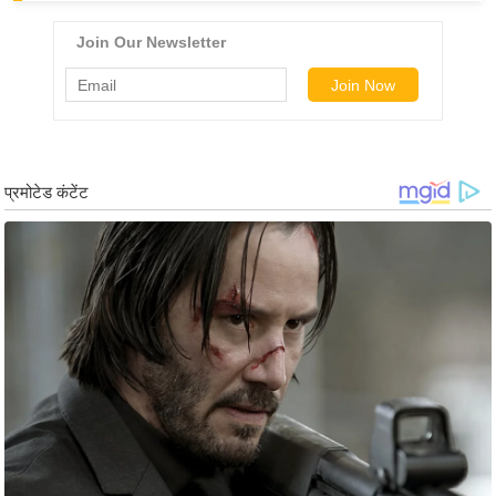
ड
हॉ
ली
वु
ड
फि
ल्म
स
मी
क्षा
B
r
e
a
k
i
n