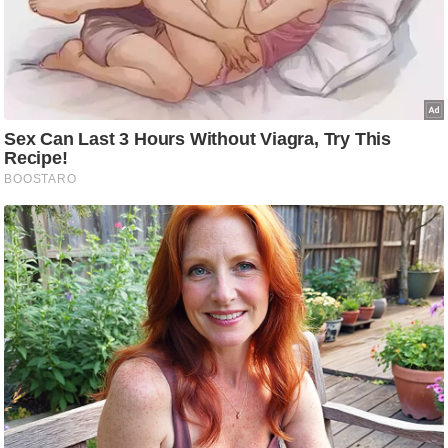
/
फै
श
न
घ
रे
लू
नु
स्खे
प
र्य
ट
न
स्थ
ल
फि