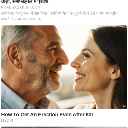
ष
ण
स
म
सा
म
यि
क
मा
तृ
भू
मि
स्तं
भ
ए
म
.