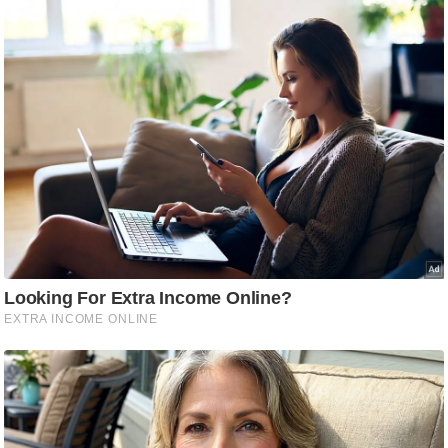
ड
हॉ
ली
वु
ड
फि
ल्म
स
मी
क्षा
B
r
e
a
k
i
n