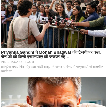
ति
ष
प्र
भु
म
हि
मा
/
ध
र्म
स्थ
ल
व्र
त
त्यो
हा
र