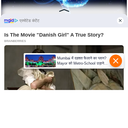
c
y
G
प्रमोटेड कंटेंट
r
i
Is The Movie "Danish Girl" A True Story?
e
BRAINBERRIES
v
a
Mumbai में दहशत फैलाने का प्लान?
n
Mayor को Metro-School उड़ाने
c
की धमकी
e
R
e
d
r
e
s
See How The Blue Lagoon Cast Has Changed
After 46 Years