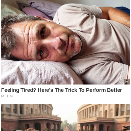
आ
र
.
आ
ई
.
चा
य
प
र
स
मी
क्षा
ध
र्म
ज्यो