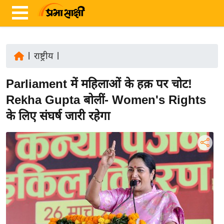
|
राष्ट्रीय
|
ता
Parliament में महिलाओं के हक़ पर चोट!
ज़ा
ख
Rekha Gupta बोलीं- Women's Rights
ब
के लिए संघर्ष जारी रहेगा
र
रा
ष्ट्री
य
अं
त
र्रा
ष्ट्री