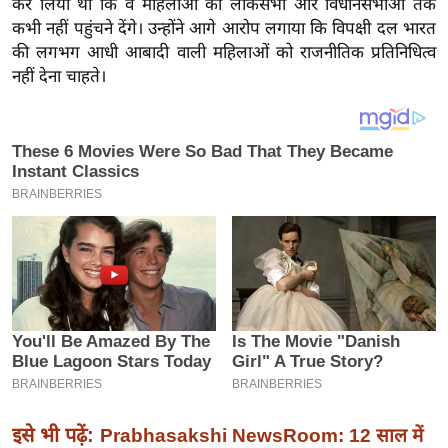
कर लिया था कि वे महिलाओं को लोकसभा और विधानसभाओं तक
य
कभी नहीं पहुंचने देंगे। उन्होंने आगे आरोप लगाया कि विपक्षी दल भारत
ब
की लगभग आधी आबादी वाली महिलाओं को राजनीतिक प्रतिनिधित्व
ज
नहीं देना चाहते।
ट
खे
ल
क्रि
के
ट
I
P
L
2
0
2
6
इसे भी पढ़ें:
Prabhasakshi NewsRoom: 12 साल में
क्रा