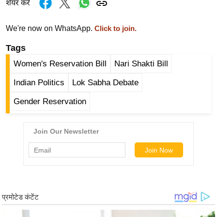
शेयर करें
र्ल्ड
न्यू
We're now on WhatsApp.
Click to join.
ज
Tags
ब्री
फ
Women's Reservation Bill
Nari Shakti Bill
म
Indian Politics
Lok Sabha Debate
नो
रं
Gender Reservation
ज
न
ज
ग
त
बॉ
ली
वु