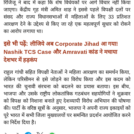
ख्सि
रिजिजू ने बाद में कहा कि शेष विधेयकों पर आगे विचार नहीं किया
जाएगा। केंद्रीय गृह मंत्री अमित शाह ने इससे पहले विपक्षी दलों पर
य
संसद और राज्य विधानसभाओं में महिलाओं के लिए 33 प्रतिशत
त
आरक्षण देने के उद्देश्य से किए जा रहे एक महत्वपूर्ण सुधार को रोकने
यं
का आरोप लगाया था।
ग
इं
इसे भी पढ़ें:
लीजिये अब Corporate Jihad आ गया!
डि
Nashik TCS Case और Amravati कांड ने मचाया
या
देशभर में हड़कंप
सा
राहुल गांधी सहित विपक्षी नेताओं ने महिला आरक्षण का समर्थन किया,
हि
लेकिन परिसीमन से इसे जोड़ने का विरोध किया और इस कदम को
त्य
भारत की चुनावी संरचना को बदलने का प्रयास बताया। इस बीच,
ज
भाजपा और उसके राष्ट्रीय लोकतांत्रिक गठबंधन सहयोगियों ने शुक्रवार
ग
को विपक्ष को निशाना बनाते हुए देशव्यापी विरोध अभियान की घोषणा
त
की। पार्टी के वरिष्ठ सूत्रों के अनुसार, भाजपा ने अपनी राज्य इकाइयों को
पूरे भारत में सभी जिला मुख्यालयों पर समन्वित प्रदर्शन आयोजित करने
ऑ
का निर्देश दिया है।
टो
व