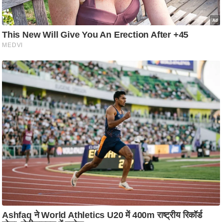
ट
ने
स
मं
त्रा
रि
ले
श
न
शि
प
रा
ज
नी
ति
वि
श्ले