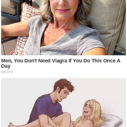
g
N
e
w
s
ला
इ
फ
स्टा
इ
ल
टे
क्नॉ
लॉ
जी
ब्यू
टी