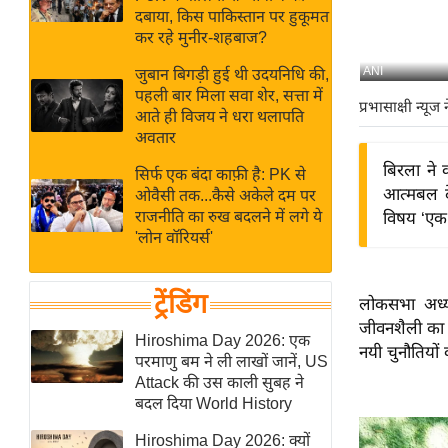
बजट
Hindi
दबाया, किस पाकिस्तान पर हुकूमत
खेल
News
कर रहे मुनीर-शहबाज?
क्रिकेट
ANI
जुबान बिगड़ी हुई थी उदयनिधि की,
Hindi
IPL
पहली बार मिला सवा शेर, सत्ता में
प्रभासाक्षी न्यूज 
आते ही विजय ने धरा थलापति
Videos
2026
अवतार
क्राइम
बिरला ने 
सिर्फ एक बंदा काफ़ी है: PK से
ई-पेपर
आत्मबल दे
ओवैसी तक...कैसे अकेले दम पर
मिसाल बेमिसाल
राजनीति का रुख बदलने में लगे ये
विषय ‘एक प
'लोन वॉरियर्स'
शख्सियत
यंग इंडिया
ट्रेंडिंग
लोकसभा अध्य
साहित्य जगत
जीवनशैली का ह
ऑटो वर्ल्ड
Hiroshima Day 2026: एक
नयी चुनौतियों 
परमाणु बम ने ली लाखों जानें, US
न्यूज ब्रीफ
Attack की उस काली सुबह ने
मनोरंजन जगत
बदल दिया World History
बॉलीवुड
Hiroshima Day 2026: क्यों