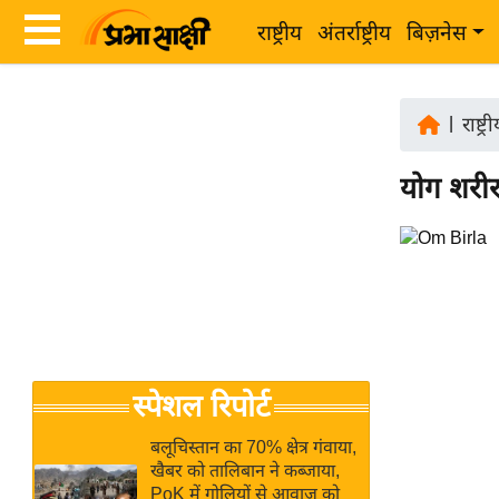
राष्ट्रीय
अंतर्राष्ट्रीय
बिज़नेस
Latest
ता
News
|
राष्ट्र
ज़ा
in
ख
योग शरीर
Hindi
ब
र
Hindi
राष्ट्रीय
News
अंतर्राष्ट्रीय
Live
बिज़नेस
उद्योग
Breaking
स्पेशल रिपोर्ट
जगत
News in
विशेषज्ञ
Hindi
बलूचिस्तान का 70% क्षेत्र गंवाया,
राय
खैबर को तालिबान ने कब्जाया,
PoK में गोलियों से आवाज को