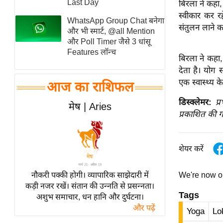
Last Day
बिरला ने कहा,
स्तंभ
स्वीकार कर रह
WhatsApp Group Chat बनेगा
संतुलन लाने 
एम.
और भी स्मार्ट, @all Mention
आर.
और Poll Timer जैसे 3 धांसू
Features लॉन्च
आई.
बिरला ने कहा,
चाय पर
देता है। योग 
समीक्षा
एक स्वास्थ्य क
आज का राशिफल
धर्म
डिस्क्लेमर:
प्
मेष | Aries
ज्योतिष
प्रकाशित की ग
प्रभु
महिमा/
शेयर करें
धर्मस्थल
व्रत
नौकरी पक्की होगी। व्यापारिक साझेदारी में
We're now 
त्योहार
कड़ी नजर रखें। संतान की उन्नति से प्रसन्नता।
Tags
अशुभ समाचार, धन हानि और दुर्घटना।
राशिफल
और पढ़ें
Yoga
Lo
विशेष