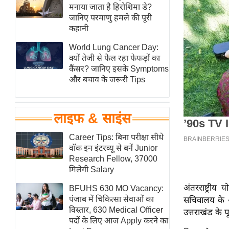
हॉलीवुड
मनाया जाता है हिरोशिमा डे?
जानिए परमाणु हमले की पूरी
फिल्म समीक्षा
कहानी
Breaking
World Lung Cancer Day:
News
क्यों तेजी से फैल रहा फेफड़ों का
लाइफस्टाइल
कैंसर? जानिए इसके Symptoms
और बचाव के जरूरी Tips
टेक्नॉलॉजी
ब्यूटी/फैशन
घरेलू नुस्खे
लाइफ & साइंस
पर्यटन स्थल
Career Tips: बिना परीक्षा सीधे
फिटनेस मंत्रा
वॉक इन इंटरव्यू से बनें Junior
Research Fellow, 37000
रिलेशनशिप
मिलेगी Salary
राजनीति
अंतरराष्ट्र
BFUHS 630 MO Vacancy:
विश्लेषण
पंजाब में चिकित्सा सेवाओं का
सचिवालय के 
समसामयिक
विस्तार, 630 Medical Officer
उत्तराखंड के पू
पदों के लिए आज Apply करने का
मातृभूमि