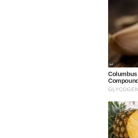
ऑडियो
इंफ़ोग्राफ़िक
राज्यों से
शहरों से
वेब स्टोरी
कार्टून
Short
Videos
iOS App
About us
Contact Editor
Advertise
Privacy Policy
Grievance
Redressal