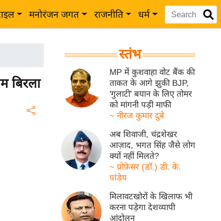
टाइल
मनोरंजन जगत
राजनीति
धर्म
स्तंभ
MP में कुशवाहा वोट बैंक की
ओम बिरला
ताकत के आगे झुकी BJP,
'गुलाटी' बयान के लिए तोमर
को मांगनी पड़ी माफी
~ नीरज कुमार दुबे
अब शिवाजी, चंद्रशेखर
आज़ाद, भगत सिंह जैसे लोग
क्यों नहीं मिलते?
~ प्रोफ़ेसर (डॉ.) डी. के.
पांडेय
मिलावटखोरों के खिलाफ भी
करना पड़ेगा देशव्यापी
आंदोलन