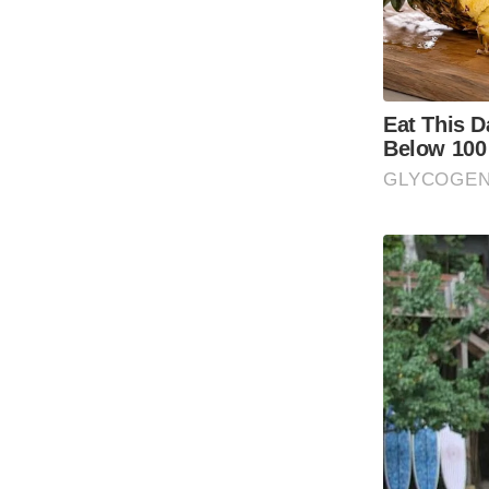
Code Of Ethics
RSS
Our Team
Expert Panel
Loksabhachunav
Android App