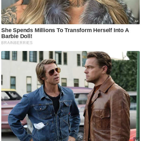
ट
ने
स
मं
त्रा
रि
ले
श
न
शि
प
रा
ज
नी
ति
वि
श्ले