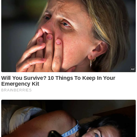
g
N
e
w
s
ला
इ
फ
स्टा
इ
ल
टे
क्नॉ
लॉ
जी
ब्यू
टी