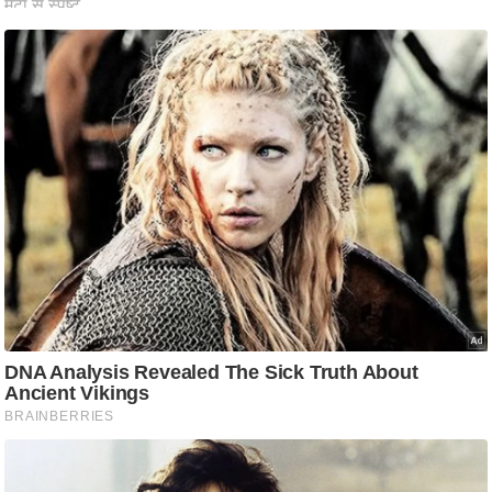
आ
र
.
आ
ई
.
चा
य
प
र
स
मी
क्षा
ध
र्म
ज्यो