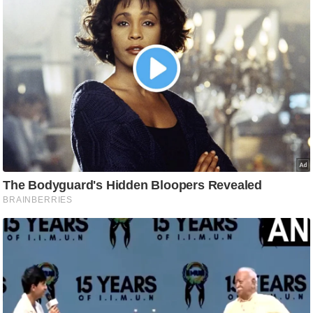
ति
ष
प्र
भु
म
हि
मा
/
ध
र्म
स्थ
ल
व्र
त
त्यो
हा
र