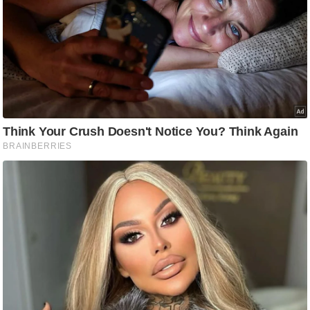
/
फै
श
न
घ
रे
लू
नु
स्खे
प
र्य
ट
न
स्थ
ल
फि