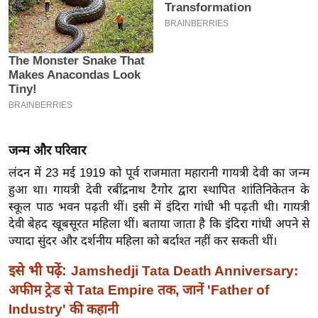
इ
म
ई
-
पे
प
र
जन्म और परिवार
मि
सा
लंदन में 23 मई 1919 को पूर्व राजमाता महारानी गायत्री देवी का जन्म
हुआ था। गायत्री देवी रबींद्रनाथ टैगोर द्वारा स्थापित शांतिनिकेतन के
ल
स्कूल पाठ भवन पढ़ती थीं। इसी में इंदिरा गांधी भी पढ़ती थी। गायत्री
देवी बेहद खूबसूरत महिला थीं। बताया जाता है कि इंदिरा गांधी अपने से
बे
ज्यादा सुंदर और दर्शनीय महिला को बर्दाश्त नहीं कर सकती थीं।
मि
सा
इसे भी पढ़ें:
Jamshedji Tata Death Anniversary:
ल
अफीम ट्रेड से Tata Empire तक, जानें 'Father of
श
Industry' की कहानी