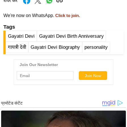
ड
शेयर करें
हॉ
We're now on WhatsApp.
ली
Click to join.
वु
Tags
ड
Gayatri Devi
Gayatri Devi Birth Anniversary
फि
ल्म
गायत्री देवी
Gayatri Devi Biography
personality
स
मी
क्षा
B
r
e
a
k
i
n