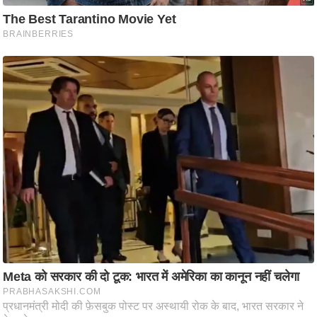
ष
ण
स
म
सा
म
यि
क
मा
तृ
भू
मि
स्तं
भ
ए
म
.