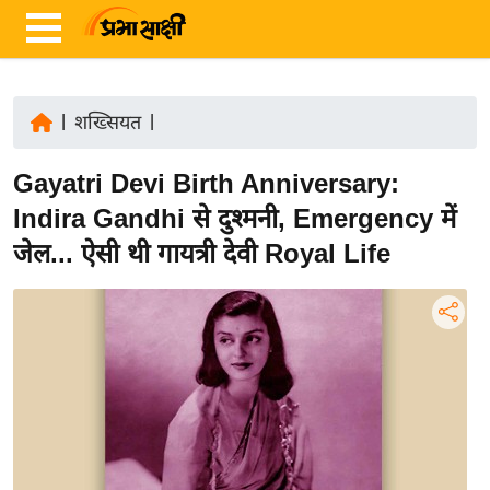
|
शख्सियत
|
ता
Gayatri Devi Birth Anniversary:
ज़ा
ख
Indira Gandhi से दुश्मनी, Emergency में
ब
जेल... ऐसी थी गायत्री देवी Royal Life
र
रा
ष्ट्री
य
अं
त
र्रा
ष्ट्री