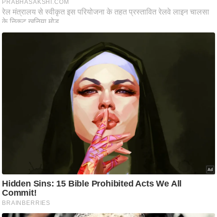
ह
रों
से
वे
ब
स्टो
री
का
र्टू
न
S
h
o
r
t
V
i