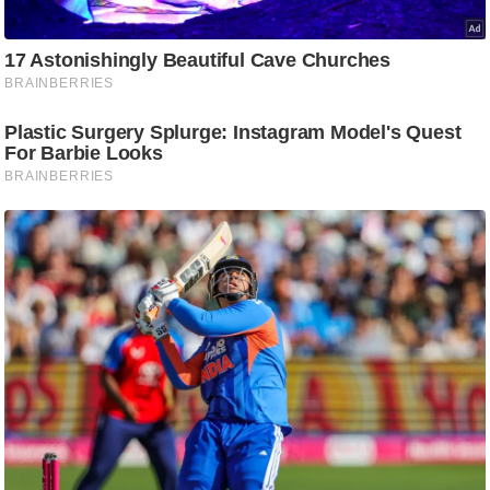
/
फै
श
न
घ
रे
लू
नु
स्खे
प
र्य
ट
न
स्थ
ल
फि