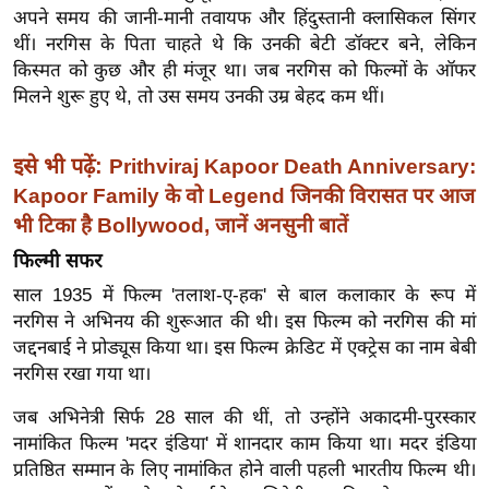
अपने समय की जानी-मानी तवायफ और हिंदुस्तानी क्लासिकल सिंगर
इ
थीं। नरगिस के पिता चाहते थे कि उनकी बेटी डॉक्टर बने, लेकिन
म
किस्मत को कुछ और ही मंजूर था। जब नरगिस को फिल्मों के ऑफर
ई
मिलने शुरू हुए थे, तो उस समय उनकी उम्र बेहद कम थीं।
-
पे
इसे भी पढ़ें:
Prithviraj Kapoor Death Anniversary:
प
Kapoor Family के वो Legend जिनकी विरासत पर आज
र
भी टिका है Bollywood, जानें अनसुनी बातें
मि
फिल्मी सफर
सा
ल
साल 1935 में फिल्म 'तलाश-ए-हक' से बाल कलाकार के रूप में
नरगिस ने अभिनय की शुरूआत की थी। इस फिल्म को नरगिस की मां
जद्दनबाई ने प्रोड्यूस किया था। इस फिल्म क्रेडिट में एक्ट्रेस का नाम बेबी
बे
नरगिस रखा गया था।
मि
सा
जब अभिनेत्री सिर्फ 28 साल की थीं, तो उन्होंने अकादमी-पुरस्कार
ल
नामांकित फिल्म 'मदर इंडिया' में शानदार काम किया था। मदर इंडिया
श
प्रतिष्ठित सम्मान के लिए नामांकित होने वाली पहली भारतीय फिल्म थी।