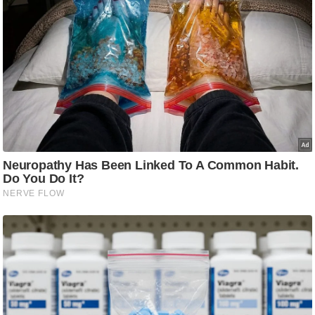
C
o
n
t
a
c
t
E
d
i
t
o
r
A
d
v