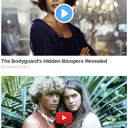
ड
हॉ
ली
वु
ड
फि
ल्म
स
मी
क्षा
B
r
e
a
k
i
n