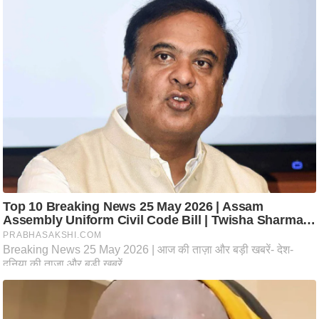
आ
र
.
आ
ई
.
चा
य
प
र
स
मी
क्षा
ध
र्म
ज्यो