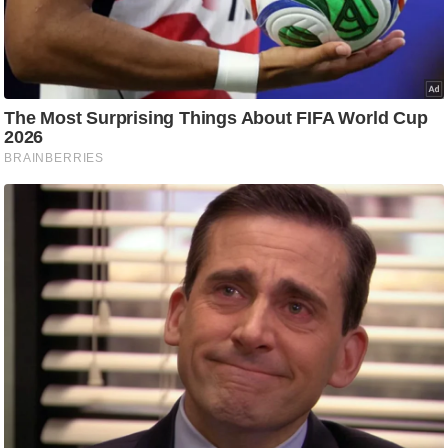
i
c
k
L
i
n
k
s
वि
धा
न
स
भा
चु
ना
व
फो