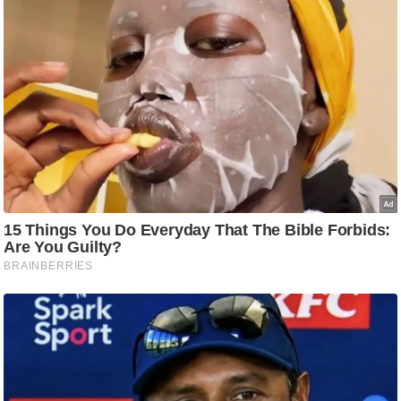
ति
ष
प्र
भु
म
हि
मा
/
ध
र्म
स्थ
ल
व्र
त
त्यो
हा
र