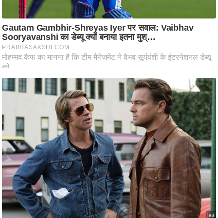
ट
ने
स
मं
त्रा
रि
ले
श
न
शि
प
रा
ज
नी
ति
वि
श्ले