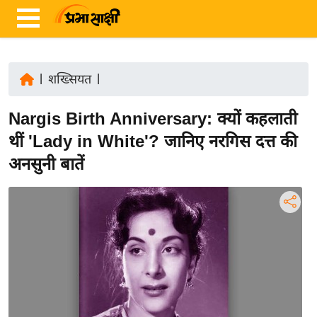
|
शख्सियत
|
ता
Nargis Birth Anniversary: क्यों कहलाती
ज़ा
ख
थीं 'Lady in White'? जानिए नरगिस दत्त की
ब
अनसुनी बातें
र
रा
ष्ट्री
य
अं
त
र्रा
ष्ट्री