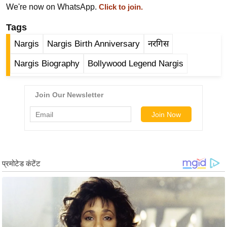
We're now on WhatsApp.
Click to join.
र्ल्ड
न्यू
Tags
ज
Nargis
Nargis Birth Anniversary
नरगिस
ब्री
फ
Nargis Biography
Bollywood Legend Nargis
म
नो
रं
ज
न
ज
ग
त
बॉ
ली
वु