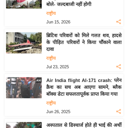
बोले- जल्दबाजी नहीं होगी
य
राष्ट्रीय
बि
Jun 15, 2026
ज़
ने
ब्रिटिश परिवारों को मिले गलत शव, हादसे
स
के पीड़ित परिवारों ने किया चौंकाने वाला
उ
दावा
द्यो
राष्ट्रीय
ग
Jul 23, 2025
ज
ग
Air India flight AI-171 crash: प्लेन
त
क्रैश का सच अब आएगा सामने, ब्लैक
वि
बॉक्स डेटा सफलतापूर्वक प्राप्त किया गया
शे
राष्ट्रीय
ष
Jun 26, 2025
ज्ञ
रा
अस्पताल से डिस्चार्ज होते ही भाई की अर्थी