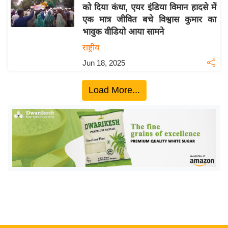
य
को दिया कंधा, एयर इंडिया विमान हादसे में
ब
एक मात्र जीवित बचे विश्वास कुमार का
ज
भावुक वीडियो आया सामने
ट
राष्ट्रीय
खे
Jun 18, 2025
ल
क्रि
Load More...
के
ट
I
P
L
2
0
2
6
क्रा