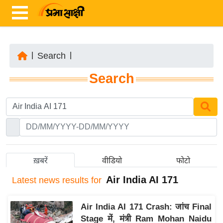
|
Search
|
ता
Search
ज़ा
ख
ब
र
रा
ष्ट्री
ख़बरें
वीडियो
फोटो
य
Air India AI 171
Latest
news results for
अं
त
Air India AI 171 Crash: जांच Final
र्रा
Stage में, मंत्री Ram Mohan Naidu
ष्ट्री