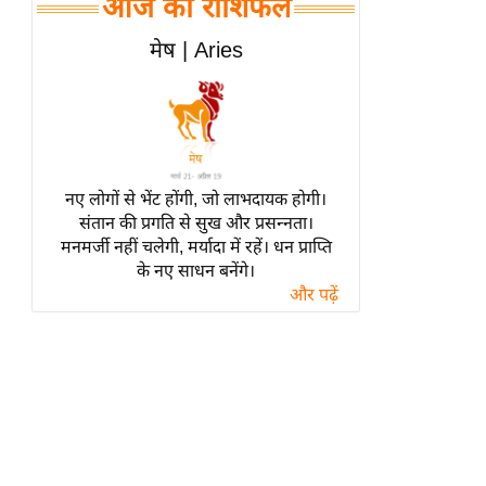
आज का राशिफल
हॉलीवुड
फिल्म समीक्षा
मेष | Aries
Breaking
News
लाइफस्टाइल
टेक्नॉलॉजी
नए लोगों से भेंट होंगी, जो लाभदायक होगी।
ब्यूटी/फैशन
संतान की प्रगति से सुख और प्रसन्नता।
घरेलू नुस्खे
मनमर्जी नहीं चलेगी, मर्यादा में रहें। धन प्राप्ति
के नए साधन बनेंगे।
पर्यटन स्थल
और पढ़ें
फिटनेस मंत्रा
रिलेशनशिप
राजनीति
विश्लेषण
समसामयिक
मातृभूमि