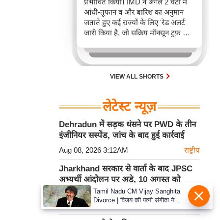
प्रभावित किया। IMD ने अगले 2 घंटों में
आंधी-तूफान व और बारिश का अनुमान
जताते हुए कई राज्यों के लिए 'रेड अलर्ट'
जारी किया है, जो सक्रिय मॉनसून ट्रफ़ और
चक्रवाती हवाओं के घेरे का परिणाम है,
जिससे यातायात बाधित होने के साथ-साथ
सफदरजंग अस्पताल में भी जलभराव की
स्थिति बनी।
VIEW ALL SHORTS
लेटेस्ट न्यूज़
Dehradun में सड़क धंसने पर PWD के तीन
इंजीनियर सस्पेंड, जांच के बाद हुई कार्रवाई
Aug 08, 2026 3:12AM
राष्ट्रीय
Jharkhand सरकार से वार्ता के बाद JPSC
अभ्यर्थी आंदोलन पर अड़े, 10 अगस्त को
विधानसभा मार्च की चेतावनी
Tamil Nadu CM Vijay Sanghita
Divorce | विजय की पत्नी संगीता ने
Aug 08, 2026 3:12AM
राष्ट्रीय
वापस ली तलाक की अर्जी, कोर्ट ने मामले
को किया निपटाया