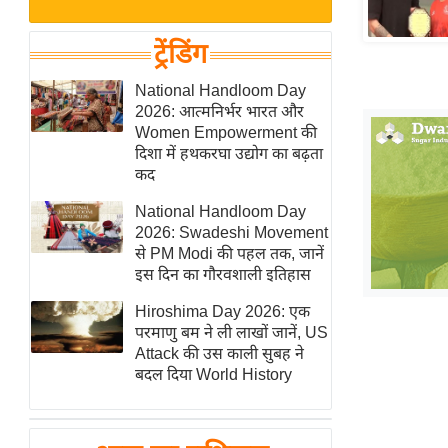
बजट
Hindi
खेल
News
ट्रेंडिंग
क्रिकेट
Hindi
National Handloom Day
IPL
2026: आत्मनिर्भर भारत और
Videos
2026
Women Empowerment की
क्राइम
दिशा में हथकरघा उद्योग का बढ़ता
कद
ई-पेपर
National Handloom Day
मिसाल बेमिसाल
2026: Swadeshi Movement
शख्सियत
से PM Modi की पहल तक, जानें
यंग इंडिया
इस दिन का गौरवशाली इतिहास
साहित्य जगत
Hiroshima Day 2026: एक
परमाणु बम ने ली लाखों जानें, US
ऑटो वर्ल्ड
Attack की उस काली सुबह ने
न्यूज ब्रीफ
बदल दिया World History
मनोरंजन जगत
बॉलीवुड