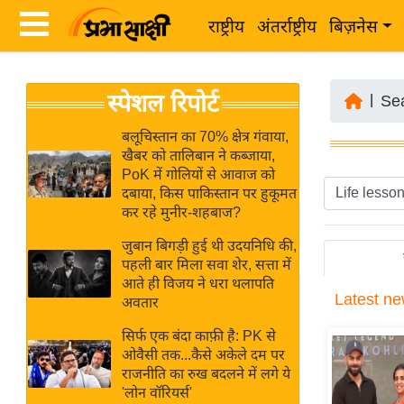
राष्ट्रीय
अंतर्राष्ट्रीय
बिज़नेस
Latest
ता
स्पेशल रिपोर्ट
News
|
Se
ज़ा
in
ख
बलूचिस्तान का 70% क्षेत्र गंवाया,
Hindi
खैबर को तालिबान ने कब्जाया,
ब
PoK में गोलियों से आवाज को
र
दबाया, किस पाकिस्तान पर हुकूमत
Hindi
कर रहे मुनीर-शहबाज?
राष्ट्रीय
News
अंतर्राष्ट्रीय
जुबान बिगड़ी हुई थी उदयनिधि की,
Live
पहली बार मिला सवा शेर, सत्ता में
बिज़नेस
आते ही विजय ने धरा थलापति
Latest
ne
उद्योग
अवतार
Breaking
जगत
News in
सिर्फ एक बंदा काफ़ी है: PK से
विशेषज्ञ
ओवैसी तक...कैसे अकेले दम पर
Hindi
राजनीति का रुख बदलने में लगे ये
राय
'लोन वॉरियर्स'