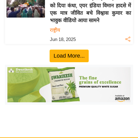
को दिया कंधा, एयर इंडिया विमान हादसे में
य
एक मात्र जीवित बचे विश्वास कुमार का
बि
भावुक वीडियो आया सामने
ज़
राष्ट्रीय
ने
Jun 18, 2025
स
उ
Load More...
द्यो
ग
ज
ग
त
वि
शे
ष
ज्ञ
रा