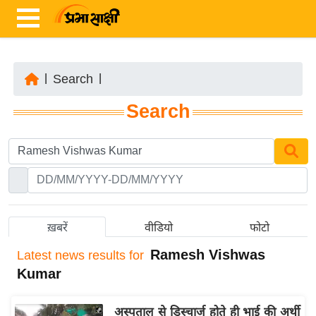
|
Search
|
ता
Search
ज़ा
ख
ब
र
रा
ष्ट्री
ख़बरें
वीडियो
फोटो
य
Ramesh Vishwas
Latest
news results for
अं
Kumar
त
र्रा
अस्पताल से डिस्चार्ज होते ही भाई की अर्थी
ष्ट्री