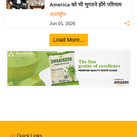
America को भी भुगतने होंगे परिणाम
य
अंतर्राष्ट्रीय
बि
Jun 01, 2026
ज़
ने
Load More...
स
उ
द्यो
ग
ज
ग
त
वि
शे
ष
ज्ञ
रा
Quick Links