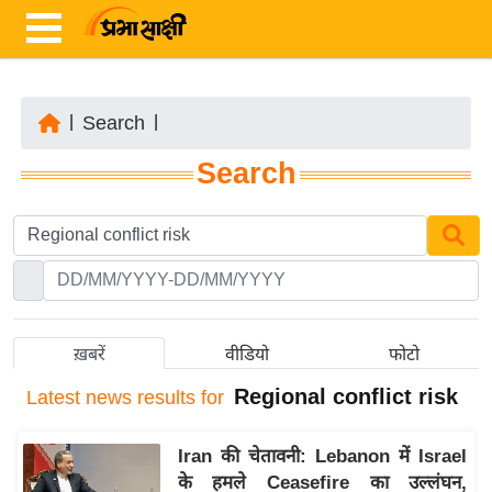
|
Search
|
ता
Search
ज़ा
ख
ब
र
रा
ष्ट्री
ख़बरें
वीडियो
फोटो
य
Regional conflict risk
Latest
news results for
अं
त
Iran की चेतावनी: Lebanon में Israel
र्रा
के हमले Ceasefire का उल्लंघन,
ष्ट्री