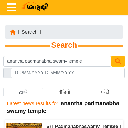
|
Search
|
ता
Search
ज़ा
ख
ब
र
रा
ष्ट्री
ख़बरें
वीडियो
फोटो
य
anantha padmanabha
Latest
news results for
अं
swamy temple
त
र्रा
Sri Padmanabhaswamy Temple |
ष्ट्री