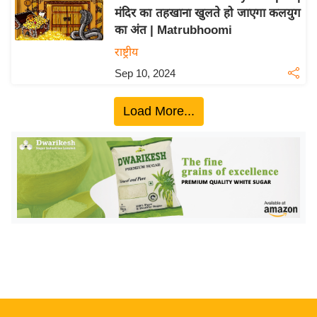
मंदिर का तहखाना खुलते हो जाएगा कलयुग
य
का अंत | Matrubhoomi
बि
राष्ट्रीय
ज़
Sep 10, 2024
ने
स
Load More...
उ
द्यो
ग
ज
ग
त
वि
शे
ष
ज्ञ
रा