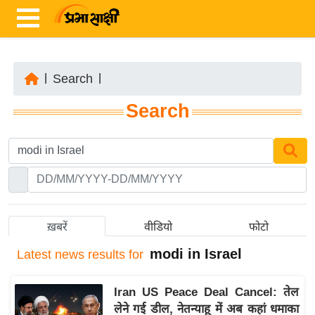
|
Search
|
ता
Search
ज़ा
ख
ब
र
रा
ष्ट्री
ख़बरें
वीडियो
फोटो
य
modi in Israel
Latest
news results for
अं
त
Iran US Peace Deal Cancel: तेल
र्रा
लेने गई डील, नेतन्याहू में अब कहां धमाका
ष्ट्री