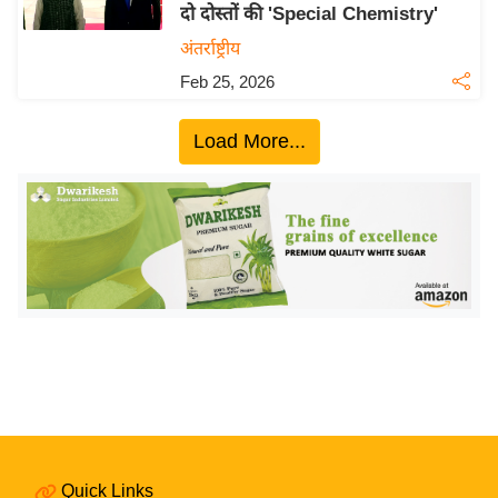
ख्सि
दो दोस्तों की 'Special Chemistry'
य
अंतर्राष्ट्रीय
त
Feb 25, 2026
यं
ग
Load More...
इं
डि
या
सा
हि
त्य
ज
ग
त
ऑ
टो
व
Quick Links