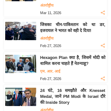
य
अंतर्राष्ट्रीय
ब
Mar 11, 2026
ज
ट
जिसका चीन-पाकिस्तान को था डर,
खे
इजरायल ने भारत को वही दे दिया!
ल
अंतर्राष्ट्रीय
क्रि
Feb 27, 2026
के
ट
Hexagon Plan क्या है, जिसमें मोदी को
शामिल करना चाहते हैं नेतन्याहू?
I
P
एम. आर. आई
L
Feb 27, 2026
2
0
24 घंटे, 16 समझौते और Knesset
2
Medal, जानें PM Modi के Israel दौरे
की Inside Story
6
अंतर्राष्ट्रीय
क्रा