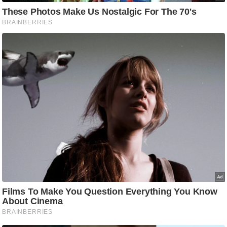
आ
र
.
आ
ई
.
चा
य
प
र
स
मी
क्षा
ध
र्म
ज्यो