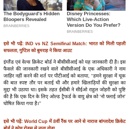
इ
म
ई
-
पे
इसे भी पढ़ें: IND vs NZ Semifinal Match: भारत को मिली पहली
प
सफलता, गुप्टिल को बुमराह ने किया आउट
र
इंग्लैंड एवं वेल्स क्रिकेट बोर्ड ने बीसीसीआई को यह जानकारी दी है। इस
मि
फैसले की जानकारी रखने वाले बीसीसीआई के एक अधिकारी ने नाम
सा
जाहिर नहीं करने की शर्त पर पीटीआई को बताया, ‘‘हमने सुरक्षा में चूक
ल
की बात स्पष्ट तौर पर बताई थी और हमारे खिलाड़ियों की सुरक्षा का
मुद्दा भी उठाया था। इसके तहत ईसीबी ने सीईओ राहुल जोहरी को पुष्टि
बे
की है कि एक दिन के लिए ओल्ड ट्रैफर्ड के वायु क्षेत्र को ‘नो फ्लाई जोन’
मि
घोषित किया गया है।’’
सा
ल
इसे भी पढ़ें: World Cup में 8वीं रैंक पर आने से नाराज बांग्लादेश क्रिकेट
श
बोर्ड ने कोच रोड्स से नाता तोड़ा