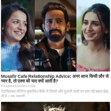
ति
ष
प्र
भु
म
हि
मा
/
ध
र्म
स्थ
ल
व्र
त
त्यो
हा
र