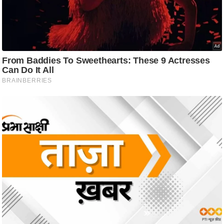
ट
ने
स
मं
त्रा
रि
ले
श
न
शि
प
रा
ज
नी
ति
वि
श्ले