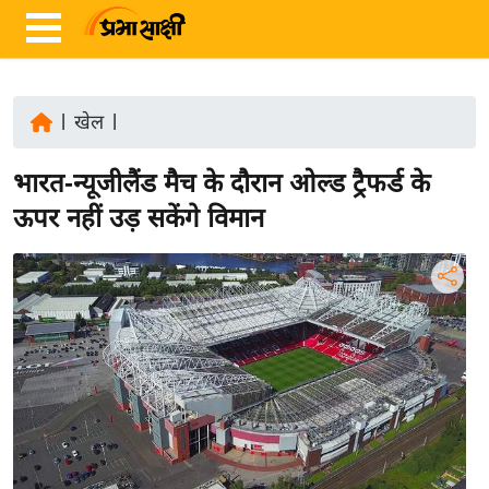
|
खेल
|
ता
भारत-न्यूजीलैंड मैच के दौरान ओल्ड ट्रैफर्ड के
ज़ा
ख
ऊपर नहीं उड़ सकेंगे विमान
ब
र
रा
ष्ट्री
य
अं
त
र्रा
ष्ट्री