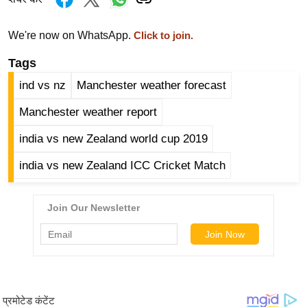
र्ल्ड
न्यू
We're now on WhatsApp.
Click to join.
ज
Tags
ब्री
ind vs nz
Manchester weather forecast
फ
म
Manchester weather report
नो
india vs new Zealand world cup 2019
रं
ज
india vs new Zealand ICC Cricket Match
न
ज
ग
त
बॉ
ली
वु