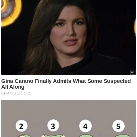
g
N
e
w
s
ला
इ
फ
स्टा
इ
ल
टे
क्नॉ
लॉ
जी
ब्यू
टी