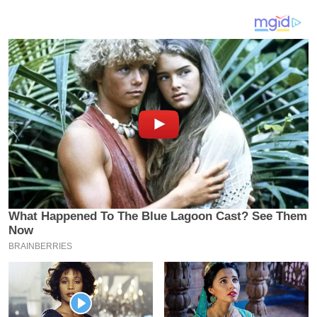
य
ब
ज
ट
खे
ल
क्रि
के
ट
I
P
L
2
0
2
6
क्रा