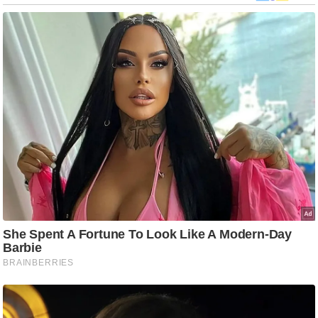
ड
हॉ
ली
वु
ड
फि
ल्म
स
मी
क्षा
B
r
e
a
k
i
n