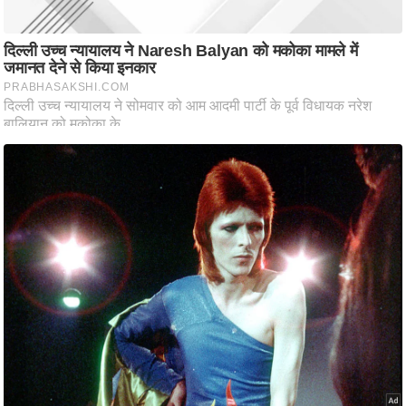
ष
ण
स
म
सा
म
यि
क
मा
तृ
भू
मि
स्तं
भ
ए
म
.