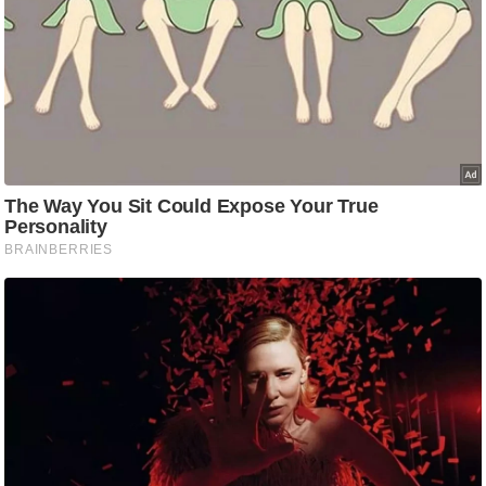
/
फै
श
न
घ
रे
लू
नु
स्खे
प
र्य
ट
न
स्थ
ल
फि