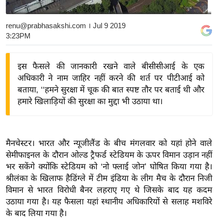
य
बि
renu@prabhasakshi.com
। Jul 9 2019
3:23PM
ज़
ने
स
इस फैसले की जानकारी रखने वाले बीसीसीआई के एक
अधिकारी ने नाम जाहिर नहीं करने की शर्त पर पीटीआई को
उ
बताया, ‘‘हमने सुरक्षा में चूक की बात स्पष्ट तौर पर बताई थी और
द्यो
हमारे खिलाड़ियों की सुरक्षा का मुद्दा भी उठाया था।
ग
ज
ग
त
मैनचेस्टर। भारत और न्यूजीलैंड के बीच मंगलवार को यहां होने वाले
सेमीफाइनल के दौरान ओल्ड ट्रैफर्ड स्टेडियम के ऊपर विमान उड़ान नहीं
वि
भर सकेंगे क्योंकि स्टेडियम को ‘नो फ्लाई जोन’ घोषित किया गया है।
शे
श्रीलंका के खिलाफ हैडिंग्ले में टीम इंडिया के लीग मैच के दौरान निजी
ष
विमान से भारत विरोधी बैनर लहराए गए थे जिसके बाद यह कदम
ज्ञ
उठाया गया है। यह फैसला यहां स्थानीय अधिकारियों से सलाह मशविरे
रा
के बाद लिया गया है।