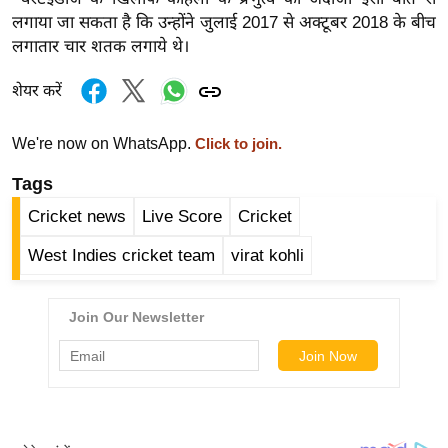
र्ल्ड
लगाया जा सकता है कि उन्होंने जुलाई 2017 से अक्टूबर 2018 के बीच
लगातार चार शतक लगाये थे।
न्यू
ज
शेयर करें
ब्री
फ
We're now on WhatsApp.
Click to join.
म
नो
Tags
रं
Cricket news
Live Score
Cricket
ज
West Indies cricket team
virat kohli
न
ज
ग
त
बॉ
ली
वु