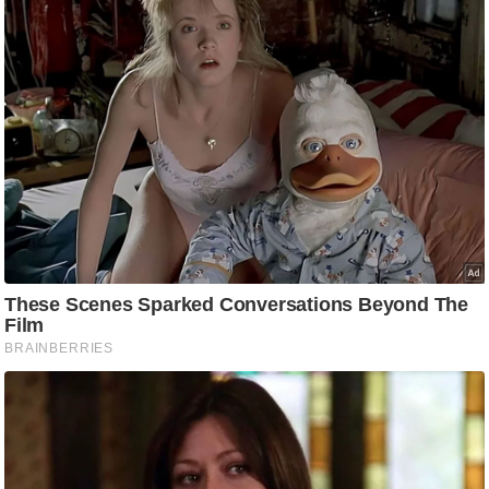
g
N
e
w
s
ला
इ
फ
स्टा
इ
ल
टे
क्नॉ
लॉ
जी
ब्यू
टी