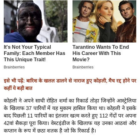
इ
म
ई
-
पे
प
र
मि
सा
इसे भी पढ़ें: बारिश के खलल डालने से नाराज हुए कोहली, मैच रद्द होने पर
ल
कहीं ये बड़ी बात
बे
कोहली ने अपने साथी रोहित शर्मा का रिकार्ड तोड़ा जिन्होंने आस्ट्रेलिया
मि
के खिलाफ 37 पारियों में यह मुकाम हासिल किया था। कोहली ने इसके
बाद पिछली 11 पारियों का इंतजार खत्म करते हुए 112 गेंदों पर अपना
सा
42वां सैकड़ा पूरा किया। वेस्टइंडीज के खिलाफ यह उनका आठवां और
ल
कप्तान के रूप में छठा शतक है जो कि रिकार्ड है।
श