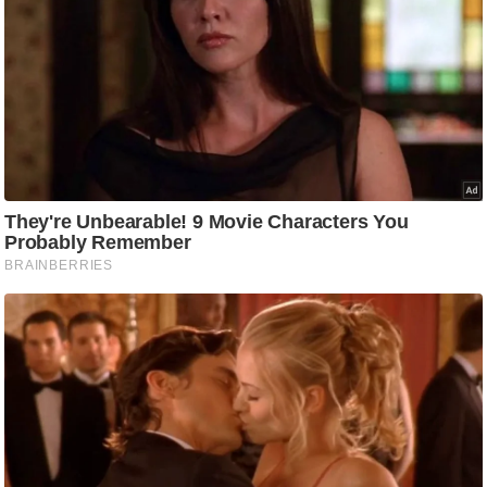
/
फै
श
न
घ
रे
लू
नु
स्खे
प
र्य
ट
न
स्थ
ल
फि