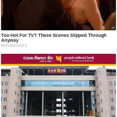
ट
ने
स
मं
त्रा
रि
ले
श
न
शि
प
रा
ज
नी
ति
वि
श्ले