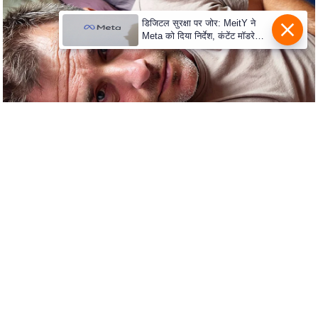
c
y
डिजिटल सुरक्षा पर जोर: MeitY ने
Meta को दिया निर्देश, कंटेंट मॉडरेशन
G
मजबूत करे
r
i
e
v
a
n
c
e
R
e
d
r
e
s