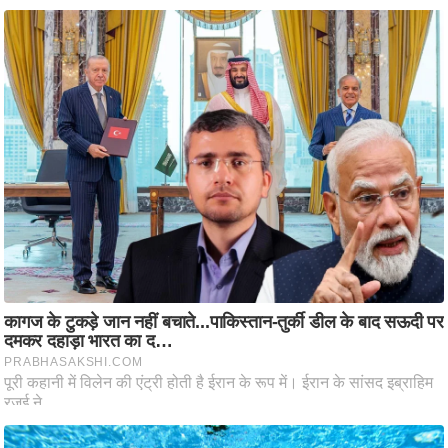
ति
ष
प्र
भु
म
हि
मा
/
ध
र्म
स्थ
ल
व्र
त
त्यो
हा
र