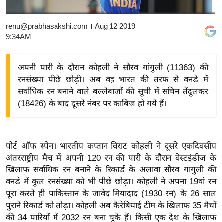
य
बि
renu@prabhasakshi.com
। Aug 12 2019
9:34AM
ज़
ने
स
अपनी पारी के दौरान कोहली ने सौरव गांगुली (11363) की
रनसंख्या पीछे छोड़ी। अब वह भारत की तरफ से वनडे में
उ
सर्वाधिक रन बनाने वाले बल्लेबाजों की सूची में सचिन तेंदुलकर
द्यो
(18426) के बाद दूसरे नंबर पर काबिज हो गये हैं।
ग
ज
ग
त
पोर्ट ऑफ स्पेन। भारतीय कप्तान विराट कोहली ने दूसरे एकदिवसीय
अंतरराष्ट्रीय मैच में अपनी 120 रन की पारी के दौरान वेस्टइंडीज के
वि
खिलाफ सर्वाधिक रन बनाने के रिकार्ड के अलावा सौरव गांगुली की
शे
वनडे में कुल रनसंख्या को भी पीछे छोड़ा। कोहली ने अपना 19वां रन
ष
पूरा करते ही पाकिस्तान के जावेद मियादाद (1930 रन) के 26 साल
ज्ञ
पुराने रिकार्ड को तोड़ा। कोहली अब कैरेबियाई टीम के खिलाफ 35 मैचों
रा
की 34 पारियों में 2032 रन बना चुके हैं। किसी एक देश के खिलाफ