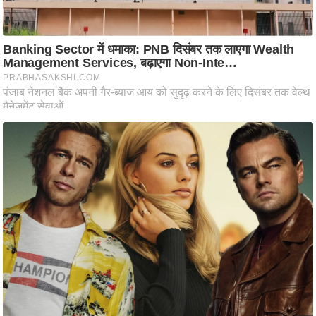
ष
ण
स
म
सा
म
यि
क
मा
तृ
भू
मि
स्तं
भ
ए
म
.