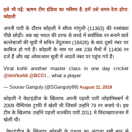
ख्सि
य
इसे भी पढ़ें: ऋषभ टीम इंडिया का भविष्य है, हमें उसे समय देना होगा:
कोहली
त
यं
अपनी पारी के दौरान कोहली ने सौरव गांगुली (11363) की रनसंख्या
ग
पीछे छोड़ी। अब वह भारत की तरफ से वनडे में सर्वाधिक रन बनाने वाले
इं
बल्लेबाजों की सूची में सचिन तेंदुलकर (18426) के बाद दूसरे नंबर पर
डि
काबिज हो गये हैं। कोहली के नाम पर अब 238 मैचों में 11406 रन
दर्ज हैं और वह ओवरआल सूची में आठवें नंबर पर पहुंच गये हैं।
या
सा
Virat kohli another master class in one day cricket
हि
.. what a player
@imVkohli
@BCCI
त्य
— Sourav Ganguly (@SGanguly99)
August 11, 2019
ज
ग
कोहली ने वेस्टइंडीज के खिलाफ अपनी पहली पारी जोहानिसबर्ग में
त
2009 चैम्पियंस ट्राफी में खेली थी जिसमें उन्होंने 79 रन बनाये थे। इस
टीम के खिलाफ उन्होंने पहली शतकीय पारी 2011 मे विशाखापत्तनम में
ऑ
खेली थी।
टो
व
वेस्टइंडीज के खिलाफ कोहली के प्रभुत्व का अंदाजा इसी बात से