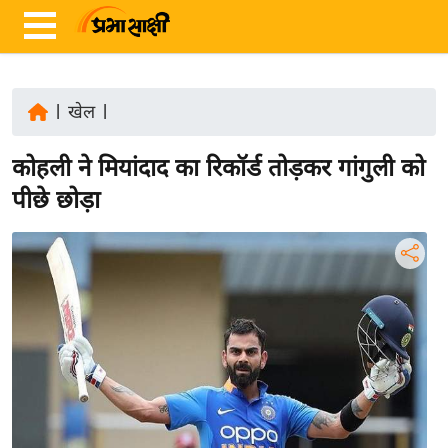
|
खेल
|
ता
कोहली ने मियांदाद का रिकॉर्ड तोड़कर गांगुली को
ज़ा
ख
पीछे छोड़ा
ब
र
रा
ष्ट्री
य
अं
त
र्रा
ष्ट्री