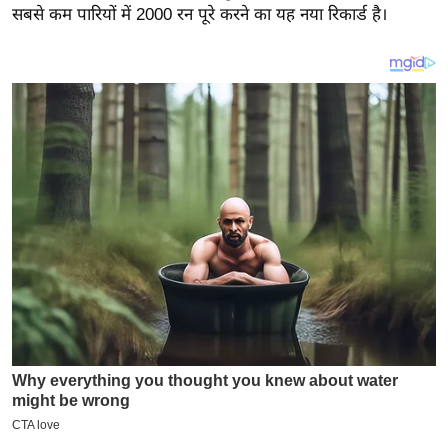
य
सबसे कम पारियों में 2000 रन पूरे करने का यह नया रिकार्ड है।
ब
ज
ट
खे
ल
क्रि
के
ट
I
P
L
2
0
2
6
क्रा