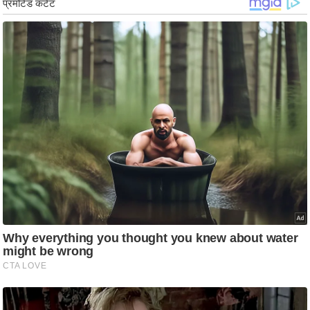
ड
हॉ
ली
वु
ड
फि
ल्म
स
मी
क्षा
B
r
e
a
k
i
n