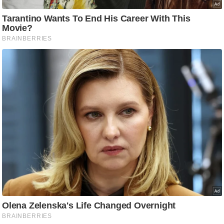
आ
र
.
आ
ई
.
चा
य
प
र
स
मी
क्षा
ध
र्म
ज्यो