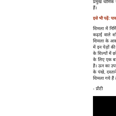
प्रमुख धार्मिक
ऑडियो
हैं।
इंफ़ोग्राफ़िक
इसे भी पढ़ें: प
राज्यों से
शिमला में निर्
शहरों से
कढ़ाई वाले श
वेब स्टोरी
शिमला के आस प
कार्टून
में इन पेड़ों
के शिल्पों में
Short
के लिए एक बड़
Videos
है। ऊन का उप
iOS App
के पंखे, दस्त
About us
शिमला गये हैं
Contact Editor
- प्रीटी
Advertise
Privacy Policy
Grievance
Redressal