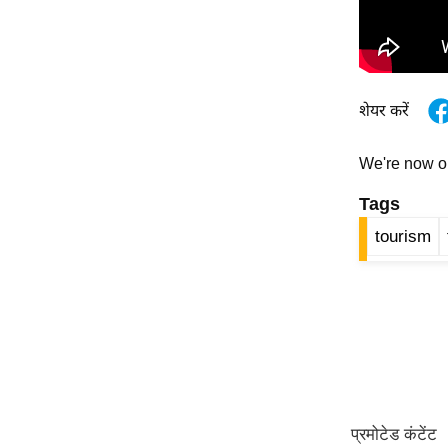
Code Of Ethics
RSS
Our Team
शेयर करें
Expert Panel
Loksabhachunav
We're now 
Android App
Tags
tourism