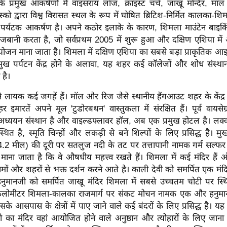
 प्रमुख आकर्षणों में वाइसराय लॉज, क्राइस्ट चर्च, जाखू मन्दिर, म
ेस्को द्वारा विश्व विरासत स्थल के रूप में घोषित ब्रिटिश-निर्मित कालका-श
 पर्यटक आकर्षण है। अपने कठोर इलाके के कारण, शिमला माउंटेन बाइकि
जबानी करता है, जो सर्वप्रथम 2005 में शुरू हुआ और दक्षिण एशिया मे
जन माना जाता है। शिमला में दक्षिण एशिया का सबसे बड़ा प्राकृतिक आइस
रमुख पर्यटन केंद्र होने के अलावा, यह शहर कई कॉलेजों और शोध संस्था
 है।
ने लायक कई जगहें हैं। मॉल और रिज जैसे स्थानीय हैंगआउट शहर के केंद्र म
 इमारतें अपने मूल 'टुडोरबथन' वास्तुकला में संरक्षित हैं। पूर्व वाय
अध्ययन संस्थान है और वाइल्डफ्लावर हॉल, अब एक प्रमुख होटल है। लक्
थित है, स्मृति चिन्हों और लकड़ी से बने शिल्पों के लिए प्रसिद्ध है। म
2 मील) की दूरी पर सतलुज नदी के तट पर तत्तापानी नामक गर्म सल्फर चश
ं माना जाता है कि वे औषधीय महत्त्व रखते हैं। शिमला में कई मंदिर हैं
मों और शहरों से भक्त दर्शन करने आते है। काली देवी को समर्पित एक मं
 हनुमानजी को समर्पित जाखू मंदिर शिमला में सबसे उच्चतम चोटी पर स्थ
ोमीटर शिमला-कालका राजमार्ग पर संकट मोचन नामक एक और हनुमान
सके आसपास के क्षेत्रों में पाए जाने वाले कई बंदरों के लिए प्रसिद्ध है। य
वी का मंदिर वहां आयोजित होने वाले अनुष्ठान और त्योहारों के लिए जाना