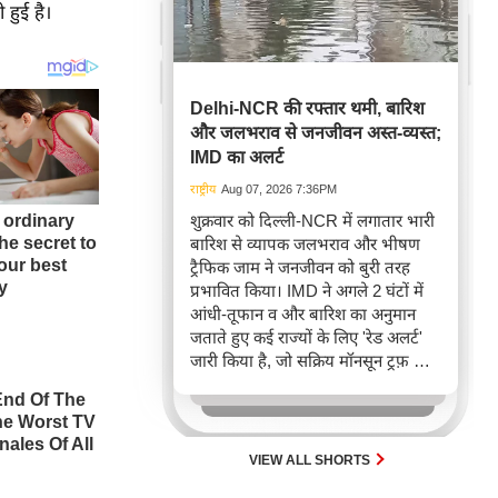
 हुई है।
Delhi-NCR की रफ्तार थमी, बारिश
और जलभराव से जनजीवन अस्त-व्यस्त;
IMD का अलर्ट
राष्ट्रीय
Aug 07, 2026 7:36PM
शुक्रवार को दिल्ली-NCR में लगातार भारी
बारिश से व्यापक जलभराव और भीषण
ट्रैफिक जाम ने जनजीवन को बुरी तरह
प्रभावित किया। IMD ने अगले 2 घंटों में
आंधी-तूफान व और बारिश का अनुमान
जताते हुए कई राज्यों के लिए 'रेड अलर्ट'
जारी किया है, जो सक्रिय मॉनसून ट्रफ़ और
चक्रवाती हवाओं के घेरे का परिणाम है,
जिससे यातायात बाधित होने के साथ-साथ
सफदरजंग अस्पताल में भी जलभराव की
स्थिति बनी।
VIEW ALL SHORTS