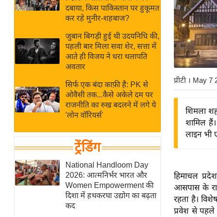
बजट
Hindi
दबाया, किस पाकिस्तान पर हुकूमत
खेल
News
कर रहे मुनीर-शहबाज?
क्रिकेट
जुबान बिगड़ी हुई थी उदयनिधि की,
Hindi
IPL
पहली बार मिला सवा शेर, सत्ता में
आते ही विजय ने धरा थलापति
Videos
2026
अवतार
क्राइम
प्रीटी
। May 7 
सिर्फ एक बंदा काफ़ी है: PK से
ई-पेपर
ओवैसी तक...कैसे अकेले दम पर
मिसाल बेमिसाल
राजनीति का रुख बदलने में लगे ये
शिमला शहर
'लोन वॉरियर्स'
शख्सियत
शामिल हैं।
यंग इंडिया
लाइन भी ए
ट्रेंडिंग
साहित्य जगत
ऑटो वर्ल्ड
National Handloom Day
2026: आत्मनिर्भर भारत और
हिमाचल प्रदे
न्यूज ब्रीफ
Women Empowerment की
आसपास के राज
मनोरंजन जगत
दिशा में हथकरघा उद्योग का बढ़ता
रहता है। विशे
कद
बॉलीवुड
प्रवेश से पहल