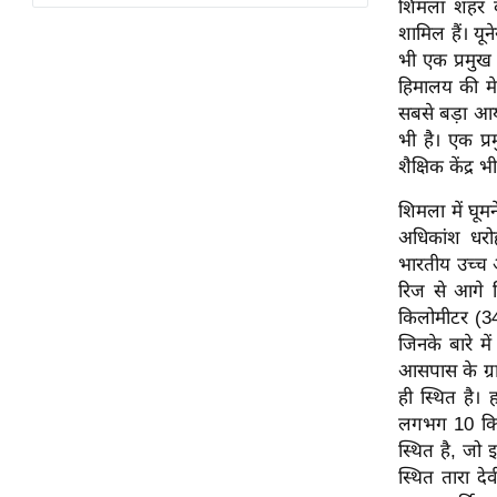
शिमला शहर के
विश्लेषण
शामिल हैं। यून
ट्रेंडिंग
भी एक प्रमुख
हिमालय की मे
Q
सबसे बड़ा आयो
u
भी है। एक प्
i
शैक्षिक केंद्र भी
c
k
शिमला में घूम
L
अधिकांश धरोहर
i
भारतीय उच्च 
n
रिज से आगे स्
k
किलोमीटर (34.
s
जिनके बारे मे
आसपास के ग्रा
विधानसभा
ही स्थित है।
चुनाव
लगभग 10 किल
स्थित है, जो इ
फोटो
स्थित तारा दे
वीडियो