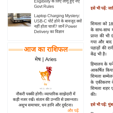
Eligibility के लिए लागू हुए नए
स्तंभ
Govt Rules
इसे भी पढ़ें: जा
एम.
Laptop Charging Mystery:
आर.
USB-C पोर्ट होने के बावजूद क्यों
शिमला को 1864
नहीं होता चार्ज? जानें Power
आई.
के साथ-साथ य
Delivery का विज्ञान
चाय पर
प्रान्त की भी
समीक्षा
गया और बाद म
पहाड़ों की रा
आज का राशिफल
धर्म
केंद्र भी है।
ज्योतिष
मेष | Aries
हिमालय के घने
प्रभु
आकर्षित किया
महिमा/
शिमला सम्मेलन
धर्मस्थल
के एकीकरण के 
व्रत
शिमला शहर एक
त्योहार
नौकरी पक्की होगी। व्यापारिक साझेदारी में
की।
कड़ी नजर रखें। संतान की उन्नति से प्रसन्नता।
राशिफल
इसे भी पढ़ें: म
अशुभ समाचार, धन हानि और दुर्घटना।
विशेष
और पढ़ें