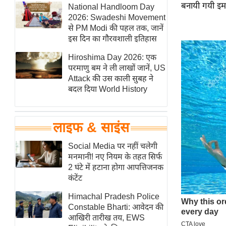
बनायी गयी इमार
हॉलीवुड
National Handloom Day
2026: Swadeshi Movement
फिल्म समीक्षा
से PM Modi की पहल तक, जानें
Breaking
इस दिन का गौरवशाली इतिहास
News
Hiroshima Day 2026: एक
लाइफस्टाइल
परमाणु बम ने ली लाखों जानें, US
Attack की उस काली सुबह ने
टेक्नॉलॉजी
बदल दिया World History
ब्यूटी/फैशन
घरेलू नुस्खे
लाइफ & साइंस
पर्यटन स्थल
फिटनेस मंत्रा
Social Media पर नहीं चलेगी
मनमानी! नए नियम के तहत सिर्फ
रिलेशनशिप
2 घंटे में हटाना होगा आपत्तिजनक
राजनीति
कंटेंट
विश्लेषण
Himachal Pradesh Police
समसामयिक
Constable Bharti: आवेदन की
आखिरी तारीख तय, EWS
मातृभूमि