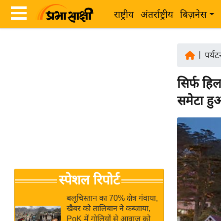
राष्ट्रीय
अंतर्राष्ट्रीय
बिज़नेस
Latest
ता
News
|
पर्य
ज़ा
in
ख
सिर्फ हिल
Hindi
ब
समेटा हु
र
Hindi
राष्ट्रीय
News
अंतर्राष्ट्रीय
Live
बिज़नेस
उद्योग
Breaking
स्पेशल रिपोर्ट
जगत
News in
विशेषज्ञ
Hindi
बलूचिस्तान का 70% क्षेत्र गंवाया,
राय
खैबर को तालिबान ने कब्जाया,
PoK में गोलियों से आवाज को