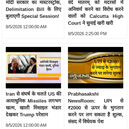
ट
मोदी सरकार का मास्टरस्ट्रोक,
वंदे मातरम् को मदरसों में
ने
Delimitation Bill के लिए
अनिवार्य करने का विरोध करने
स
बुलाएगी Special Session!
वालों को Calcutta High
मं
Court ने सुनाई खरी खरी
8/5/2026 12:00:00 AM
त्रा
8/5/2026 2:25:00 PM
रि
ले
श
न
शि
प
रा
ज
Iran से संघर्ष के चलते US की
Prabhasakshi
नी
अत्याधुनिक Missiles लगभग
NewsRoom: UPI से
खत्म, खाली मिसाइल भंडार
₹2000 से ऊपर के भुगतान
ति
देखकर Trump परेशान
करने पर लग सकता है शुल्क,
वि
संसद में विधेयक पेश
श्ले
8/5/2026 12:00:00 AM