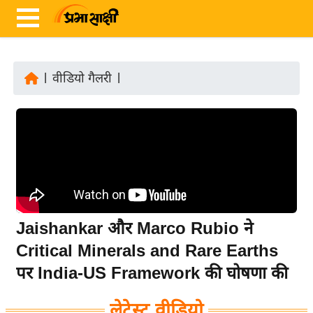
|
वीडियो गैलरी
|
ता
ज़ा
ख
ब
र
रा
ष्ट्री
Jaishankar और Marco Rubio ने
य
Critical Minerals and Rare Earths
अं
पर India-US Framework की घोषणा की
त
र्रा
लेटेस्ट वीडियो
ष्ट्री