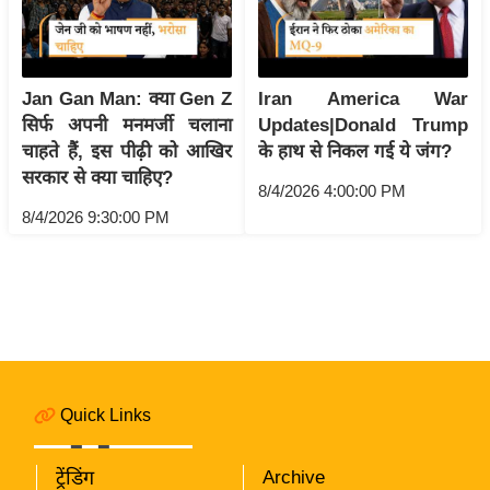
i
c
k
L
Jan Gan Man: क्या Gen Z
Iran America War
i
सिर्फ अपनी मनमर्जी चलाना
Updates|Donald Trump
n
चाहते हैं, इस पीढ़ी को आखिर
के हाथ से निकल गई ये जंग?
k
सरकार से क्या चाहिए?
8/4/2026 4:00:00 PM
s
8/4/2026 9:30:00 PM
वि
धा
न
स
भा
चु
Quick Links
ना
व
ट्रेंडिंग
Archive
फो