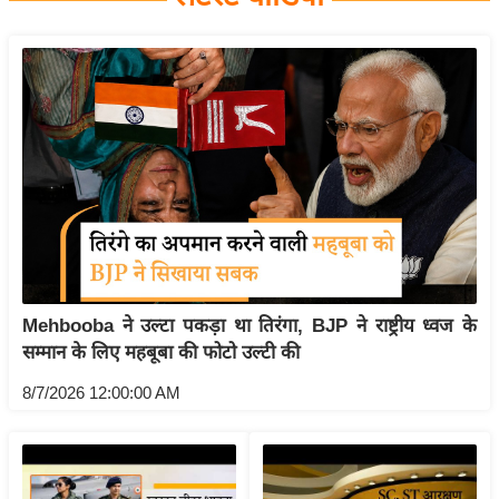
य
बि
ज़
ने
स
उ
द्यो
ग
ज
ग
Mehbooba ने उल्टा पकड़ा था तिरंगा, BJP ने राष्ट्रीय ध्वज के
त
सम्मान के लिए महबूबा की फोटो उल्टी की
वि
शे
8/7/2026 12:00:00 AM
ष
ज्ञ
रा