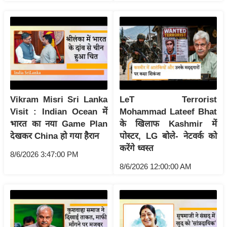
ख्सि
य
त
यं
ग
इं
डि
या
Vikram Misri Sri Lanka
LeT Terrorist
Visit : Indian Ocean में
Mohammad Lateef Bhat
सा
भारत का नया Game Plan
के खिलाफ Kashmir में
हि
देखकर China हो गया हैरान
पोस्टर, LG बोले- नेटवर्क को
त्य
करेंगे ध्वस्त
ज
8/6/2026 3:47:00 PM
8/6/2026 12:00:00 AM
ग
त
ऑ
टो
व