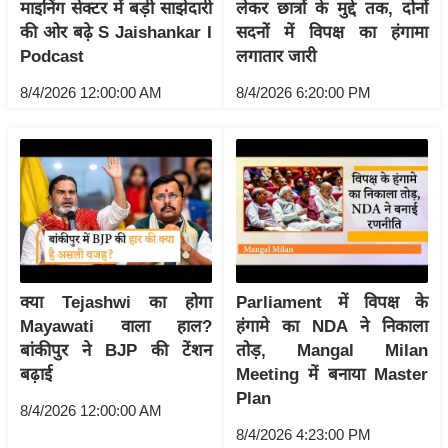
ति
माइनिंग सेक्टर में बड़ी साझेदारी
लेकर छात्रों के मुद्दे तक, दोनों
की ओर बढ़े S Jaishankar I
सदनों में विपक्ष का हंगामा
ष
Podcast
लगातार जारी
प्र
भु
8/4/2026 12:00:00 AM
8/4/2026 6:20:00 PM
म
हि
मा
/
ध
र्म
स्थ
ल
क्या Tejashwi का होगा
Parliament में विपक्ष के
Mayawati वाला हाल?
हंगामे का NDA ने निकाला
व्र
बांकीपुर ने BJP की टेंशन
तोड़, Mangal Milan
त
बढ़ाई
Meeting में बनाया Master
त्यो
Plan
हा
8/4/2026 12:00:00 AM
र
8/4/2026 4:23:00 PM