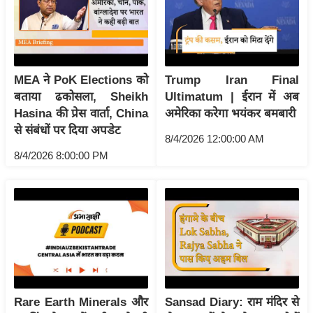
आ
र
.
आ
MEA ने PoK Elections को
Trump Iran Final
ई
बताया ढकोसला, Sheikh
Ultimatum | ईरान में अब
.
Hasina की प्रेस वार्ता, China
अमेरिका करेगा भयंकर बमबारी
चा
से संबंधों पर दिया अपडेट
8/4/2026 12:00:00 AM
य
8/4/2026 8:00:00 PM
प
र
स
मी
क्षा
ध
र्म
ज्यो
Rare Earth Minerals और
Sansad Diary: राम मंदिर से