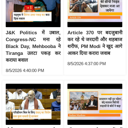
/
फै
श
न
J&K Politics में उबाल,
Article 370 पर बदजुबानी
घ
Congress-NC मना रहे
कर रहे थे जरदारी और शहबाज
रे
Black Day, Mehbooba ने
शरीफ, PM Modi ने खुद आगे
लू
Tiranga उलटा पकड़ कर
आकर दिया करारा जवाब
नु
कराया बवाल
8/5/2026 4:37:00 PM
स्खे
8/5/2026 4:40:00 PM
प
र्य
ट
न
स्थ
ल
फि