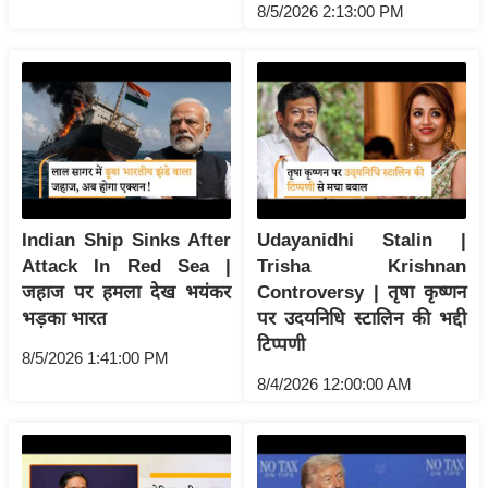
ष
8/5/2026 2:13:00 PM
ण
स
म
सा
म
यि
क
Indian Ship Sinks After
Udayanidhi Stalin |
मा
Attack In Red Sea |
Trisha Krishnan
तृ
जहाज पर हमला देख भयंकर
Controversy | तृषा कृष्णन
भू
भड़का भारत
पर उदयनिधि स्टालिन की भद्दी
मि
टिप्पणी
8/5/2026 1:41:00 PM
स्तं
8/4/2026 12:00:00 AM
भ
ए
म
.