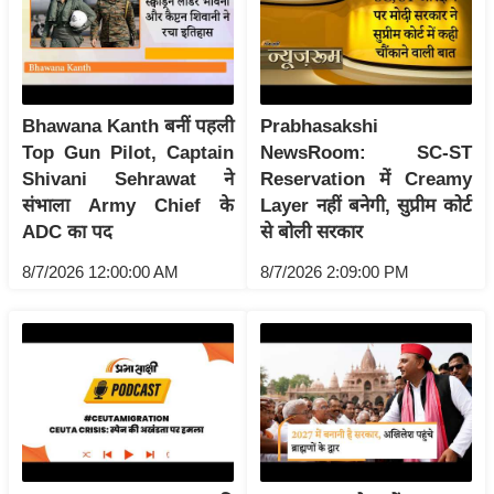
य
ब
ज
ट
Bhawana Kanth बनीं पहली
Prabhasakshi
खे
Top Gun Pilot, Captain
NewsRoom: SC-ST
ल
Shivani Sehrawat ने
Reservation में Creamy
क्रि
संभाला Army Chief के
Layer नहीं बनेगी, सुप्रीम कोर्ट
के
ADC का पद
से बोली सरकार
ट
8/7/2026 12:00:00 AM
8/7/2026 2:09:00 PM
I
P
L
2
0
2
6
क्रा