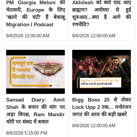
PM Giorgia Meloni की
Akhilesh को क्यों याद आए
इ
चेतावनी, Europe के लिए
ब्राह्मण? अयोध्या से हुई
म
'खतरे की घंटी' है बेकाबू
शुरुआत...क्या है आगे की
Migration I Podcast
रणनीति?
ई
-
8/6/2026 12:00:00 AM
8/6/2026 12:00:00 AM
पे
प
र
मि
सा
ल
बे
Sansad Diary: Amit
Bigg Boss 20 से लेकर
मि
Shah के बयान की मांग पर
Lock Upp 2 तक... मनोरंजन
सा
अड़ा विपक्ष, Ram Mandir
जगत की आज की बड़ी ख़बरें
चोरी पर संसद में बवाल
ल
8/6/2026 12:00:00 AM
श
8/6/2026 5:15:00 PM