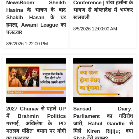
ड
NewsRoom: Sheikh
Conference | शेख हसीना के
हॉ
Hasina के भाषण के बाद
भाषण से बांग्लादेश में भयंकर
Shakib Hasan के घर
खलबली
ली
हमला, Awami League का
वु
8/5/2026 12:00:00 AM
पलटवार
ड
फि
8/6/2026 1:22:00 PM
ल्म
स
मी
क्षा
B
r
e
2027 Chunav से पहले UP
Sansad Diary:
a
में Brahmin Politics
Parliament का गतिरोध
k
गरमाई, अखिलेश के 'PD
जारी, Rahul Gandhi से
i
मतलब पंडित' बयान पर योगी
मिले Kiren Rijiju; क्या
n
का पलटवार
Shah देंगे बयान?