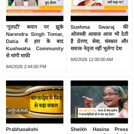
र्ल्ड
न्यू
ज
'गुलाटी' बयान पर झुके
Sushma Swaraj की
ब्री
Narendra Singh Tomar,
ओजस्वी आवाज आज भी देती
फ
Datia में हार के बाद
है प्रेरणा, सेवा, संस्कार और
म
Kushwaha Community
सशक्त नेतृत्व नहीं भूलेगा देश
नो
से मांगी माफी
8/6/2026 12:00:00 AM
रं
8/6/2026 2:44:00 PM
ज
न
ज
ग
त
बॉ
ली
वु
Prabhasakshi
Sheikh Hasina Press