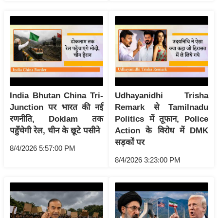
रा
शि
फ
ल
वि
शे
ष
India Bhutan China Tri-
Udhayanidhi Trisha
वि
Junction पर भारत की नई
Remark से Tamilnadu
श्ले
रणनीति, Doklam तक
Politics में तूफान, Police
ष
पहुँचेगी रेल, चीन के छूटे पसीने
Action के विरोध में DMK
ण
सड़कों पर
8/4/2026 5:57:00 PM
ट्रें
8/4/2026 3:23:00 PM
डिं
ग
Q
u