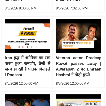
g
N
8/5/2026 8:00:00 PM
8/5/2026 7:02:00 PM
e
w
s
ला
इ
फ
स्टा
Iran युद्ध में अमेरिका का रक्षा
Veteran actor Pradeep
इ
कवच हुआ कमजोर, तेजी से
Rawat passes away |
ल
खत्म हो रही हैं घातक मिसाइलें
Awarapan 2 पर Emraan
टे
I Podcast
Hashmi ने तोड़ी चुप्पी
क्नॉ
8/5/2026 12:00:00 AM
8/5/2026 12:00:00 AM
लॉ
जी
ब्यू
टी