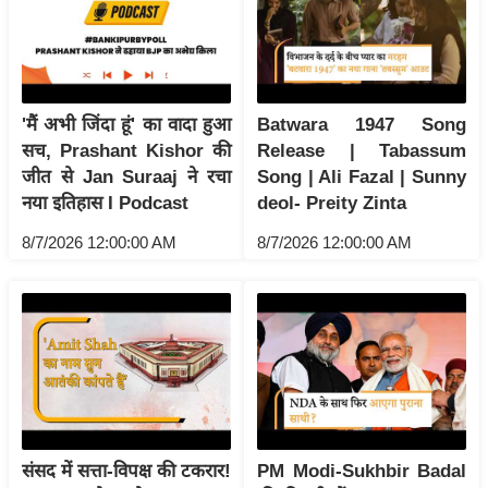
य
ब
ज
ट
'मैं अभी जिंदा हूं' का वादा हुआ
Batwara 1947 Song
खे
सच, Prashant Kishor की
Release | Tabassum
ल
जीत से Jan Suraaj ने रचा
Song | Ali Fazal | Sunny
क्रि
नया इतिहास I Podcast
deol- Preity Zinta
के
8/7/2026 12:00:00 AM
8/7/2026 12:00:00 AM
ट
I
P
L
2
0
2
6
संसद में सत्ता-विपक्ष की टकरार!
PM Modi-Sukhbir Badal
क्रा