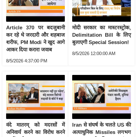
आ
र
.
Article 370 पर बदजुबानी
मोदी सरकार का मास्टरस्ट्रोक,
आ
कर रहे थे जरदारी और शहबाज
Delimitation Bill के लिए
ई
शरीफ, PM Modi ने खुद आगे
बुलाएगी Special Session!
.
आकर दिया करारा जवाब
8/5/2026 12:00:00 AM
चा
8/5/2026 4:37:00 PM
य
प
र
स
मी
क्षा
ध
र्म
वंदे मातरम् को मदरसों में
Iran से संघर्ष के चलते US की
ज्यो
अनिवार्य करने का विरोध करने
अत्याधुनिक Missiles लगभग