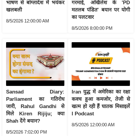
ट
भाषण से बांग्लादेश में भयंकर
गरमाई, अखिलेश के 'PD
ने
खलबली
मतलब पंडित' बयान पर योगी
स
का पलटवार
8/5/2026 12:00:00 AM
मं
8/5/2026 8:00:00 PM
त्रा
रि
ले
श
न
शि
प
रा
Sansad Diary:
Iran युद्ध में अमेरिका का रक्षा
ज
Parliament का गतिरोध
कवच हुआ कमजोर, तेजी से
नी
जारी, Rahul Gandhi से
खत्म हो रही हैं घातक मिसाइलें
मिले Kiren Rijiju; क्या
I Podcast
ति
Shah देंगे बयान?
वि
8/5/2026 12:00:00 AM
श्ले
8/5/2026 7:02:00 PM