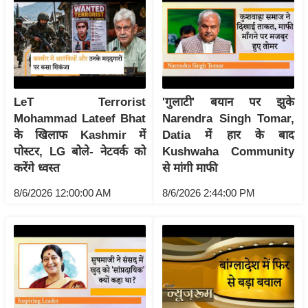
g
N
e
w
s
ला
LeT Terrorist
'गुलाटी' बयान पर झुके
इ
Mohammad Lateef Bhat
Narendra Singh Tomar,
फ
के खिलाफ Kashmir में
Datia में हार के बाद
पोस्टर, LG बोले- नेटवर्क को
Kushwaha Community
स्टा
करेंगे ध्वस्त
से मांगी माफी
इ
ल
8/6/2026 12:00:00 AM
8/6/2026 2:44:00 PM
टे
क्नॉ
लॉ
जी
ब्यू
टी