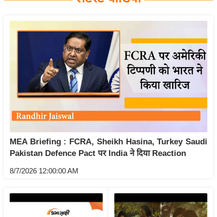
य
बि
ज़
ने
स
उ
द्यो
ग
ज
ग
MEA Briefing : FCRA, Sheikh Hasina, Turkey Saudi
त
Pakistan Defence Pact पर India ने दिया Reaction
वि
शे
8/7/2026 12:00:00 AM
ष
ज्ञ
रा