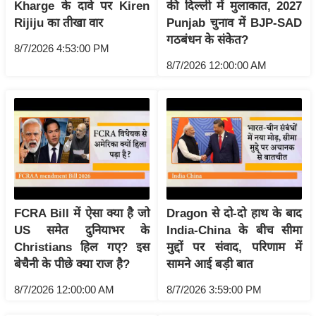
Kharge के दावे पर Kiren
की दिल्ली में मुलाकात, 2027
इ
Rijiju का तीखा वार
Punjab चुनाव में BJP-SAD
म
गठबंधन के संकेत?
8/7/2026 4:53:00 PM
ई
8/7/2026 12:00:00 AM
-
पे
प
र
मि
सा
ल
FCRA Bill में ऐसा क्या है जो
Dragon से दो-दो हाथ के बाद
बे
US समेत दुनियाभर के
India-China के बीच सीमा
मि
Christians हिल गए? इस
मुद्दों पर संवाद, परिणाम में
सा
बेचैनी के पीछे क्या राज है?
सामने आई बड़ी बात
ल
8/7/2026 12:00:00 AM
8/7/2026 3:59:00 PM
श