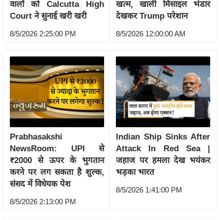
ति
वालों को Calcutta High
खत्म, खाली मिसाइल भंडार
Court ने सुनाई खरी खरी
देखकर Trump परेशान
ष
प्र
8/5/2026 2:25:00 PM
8/5/2026 12:00:00 AM
भु
म
हि
मा
/
ध
र्म
स्थ
Prabhasakshi
Indian Ship Sinks After
ल
NewsRoom: UPI से
Attack In Red Sea |
₹2000 से ऊपर के भुगतान
जहाज पर हमला देख भयंकर
व्र
करने पर लग सकता है शुल्क,
भड़का भारत
त
संसद में विधेयक पेश
त्यो
8/5/2026 1:41:00 PM
हा
8/5/2026 2:13:00 PM
र