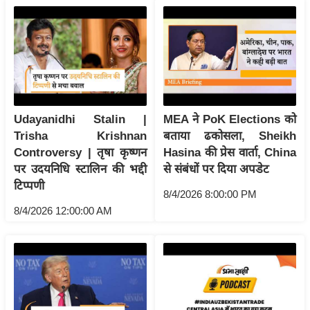
रा
शि
फ
ल
वि
शे
Udayanidhi Stalin |
MEA ने PoK Elections को
ष
Trisha Krishnan
बताया ढकोसला, Sheikh
वि
Controversy | तृषा कृष्णन
Hasina की प्रेस वार्ता, China
श्ले
पर उदयनिधि स्टालिन की भद्दी
से संबंधों पर दिया अपडेट
ष
टिप्पणी
ण
8/4/2026 8:00:00 PM
8/4/2026 12:00:00 AM
ट्रें
डिं
ग
Q
u