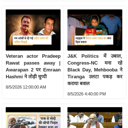
ष
ण
स
म
सा
म
यि
Veteran actor Pradeep
J&K Politics में उबाल,
क
Rawat passes away |
Congress-NC मना रहे
मा
Awarapan 2 पर Emraan
Black Day, Mehbooba ने
तृ
Hashmi ने तोड़ी चुप्पी
Tiranga उलटा पकड़ कर
भू
कराया बवाल
8/5/2026 12:00:00 AM
मि
8/5/2026 4:40:00 PM
स्तं
भ
ए
म
.