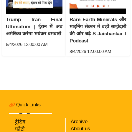
i
c
k
Trump Iran Final
Rare Earth Minerals और
L
Ultimatum | ईरान में अब
माइनिंग सेक्टर में बड़ी साझेदारी
i
अमेरिका करेगा भयंकर बमबारी
की ओर बढ़े S Jaishankar I
n
Podcast
8/4/2026 12:00:00 AM
k
8/4/2026 12:00:00 AM
s
वि
धा
न
स
भा
Quick Links
चु
ना
व
ट्रेंडिंग
Archive
About us
फोटो
फो