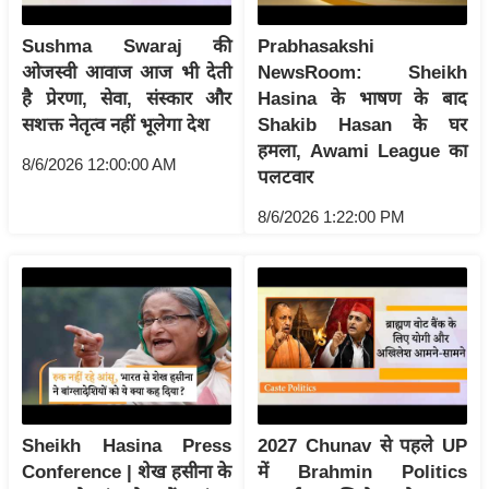
/
Sushma Swaraj की
Prabhasakshi
फै
ओजस्वी आवाज आज भी देती
NewsRoom: Sheikh
श
है प्रेरणा, सेवा, संस्कार और
Hasina के भाषण के बाद
न
सशक्त नेतृत्व नहीं भूलेगा देश
Shakib Hasan के घर
घ
हमला, Awami League का
8/6/2026 12:00:00 AM
रे
पलटवार
लू
8/6/2026 1:22:00 PM
नु
स्खे
प
र्य
ट
न
स्थ
ल
Sheikh Hasina Press
2027 Chunav से पहले UP
फि
Conference | शेख हसीना के
में Brahmin Politics