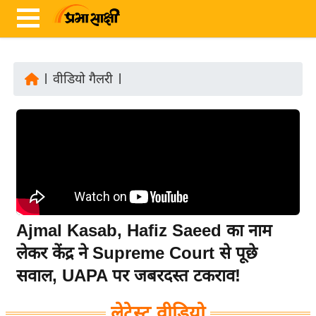
|
वीडियो गैलरी
|
ता
ज़ा
ख
ब
र
रा
ष्ट्री
Ajmal Kasab, Hafiz Saeed का नाम
य
लेकर केंद्र ने Supreme Court से पूछे
अं
सवाल, UAPA पर जबरदस्त टकराव!
त
र्रा
लेटेस्ट वीडियो
ष्ट्री