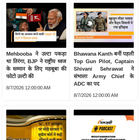
ख्सि
य
त
यं
ग
इं
डि
Mehbooba ने उल्टा पकड़ा
Bhawana Kanth बनीं पहली
या
था तिरंगा, BJP ने राष्ट्रीय ध्वज
Top Gun Pilot, Captain
के सम्मान के लिए महबूबा की
Shivani Sehrawat ने
सा
फोटो उल्टी की
संभाला Army Chief के
हि
ADC का पद
त्य
8/7/2026 12:00:00 AM
ज
8/7/2026 12:00:00 AM
ग
त
ऑ
टो
व