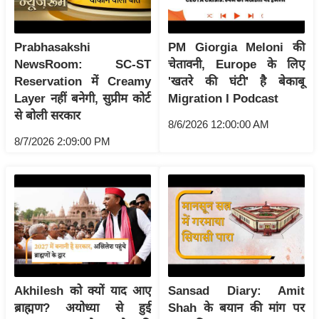
र्ल्ड
न्यू
Prabhasakshi
PM Giorgia Meloni की
ज
NewsRoom: SC-ST
चेतावनी, Europe के लिए
ब्री
Reservation में Creamy
'खतरे की घंटी' है बेकाबू
फ
Layer नहीं बनेगी, सुप्रीम कोर्ट
Migration I Podcast
म
से बोली सरकार
8/6/2026 12:00:00 AM
नो
8/7/2026 2:09:00 PM
रं
ज
न
ज
ग
त
बॉ
ली
Akhilesh को क्यों याद आए
Sansad Diary: Amit
वु
ब्राह्मण? अयोध्या से हुई
Shah के बयान की मांग पर