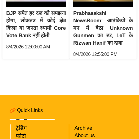
i
c
BJP समेत हर दल को समझना
Prabhasakshi
k
होगा, लोकतंत्र में कोई क्षेत्र
NewsRoom: आतंकियों के
L
किला या जनता स्थायी Core
मन में बैठा Unknown
i
Vote Bank नहीं होती
Gunmen का डर, LeT के
n
Rizwan Hanif का दावा
8/4/2026 12:00:00 AM
k
8/4/2026 12:55:00 PM
s
वि
धा
न
स
भा
Quick Links
चु
ना
व
ट्रेंडिंग
Archive
About us
फोटो
फो