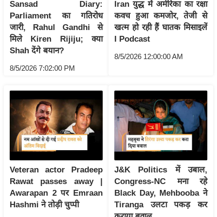
ड
Sansad Diary:
Iran युद्ध में अमेरिका का रक्षा
हॉ
Parliament का गतिरोध
कवच हुआ कमजोर, तेजी से
जारी, Rahul Gandhi से
खत्म हो रही हैं घातक मिसाइलें
ली
मिले Kiren Rijiju; क्या
I Podcast
वु
Shah देंगे बयान?
ड
8/5/2026 12:00:00 AM
फि
8/5/2026 7:02:00 PM
ल्म
स
मी
क्षा
B
r
e
Veteran actor Pradeep
J&K Politics में उबाल,
a
Rawat passes away |
Congress-NC मना रहे
k
Awarapan 2 पर Emraan
Black Day, Mehbooba ने
i
Hashmi ने तोड़ी चुप्पी
Tiranga उलटा पकड़ कर
n
कराया बवाल