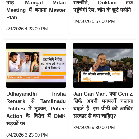
ति
तोड़, Mangal Milan
रणनीति, Doklam तक
Meeting में बनाया Master
पहुँचेगी रेल, चीन के छूटे पसीने
ष
Plan
प्र
8/4/2026 5:57:00 PM
भु
8/4/2026 4:23:00 PM
म
हि
मा
/
ध
र्म
स्थ
ल
Udhayanidhi Trisha
Jan Gan Man: क्या Gen Z
Remark से Tamilnadu
सिर्फ अपनी मनमर्जी चलाना
व्र
Politics में तूफान, Police
चाहते हैं, इस पीढ़ी को आखिर
त
Action के विरोध में DMK
सरकार से क्या चाहिए?
त्यो
सड़कों पर
हा
8/4/2026 9:30:00 PM
र
8/4/2026 3:23:00 PM