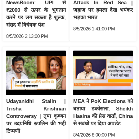
ट
NewsRoom: UPI से
Attack In Red Sea |
ने
₹2000 से ऊपर के भुगतान
जहाज पर हमला देख भयंकर
स
करने पर लग सकता है शुल्क,
भड़का भारत
मं
संसद में विधेयक पेश
8/5/2026 1:41:00 PM
त्रा
8/5/2026 2:13:00 PM
रि
ले
श
न
शि
प
रा
ज
Udayanidhi Stalin |
MEA ने PoK Elections को
नी
Trisha Krishnan
बताया ढकोसला, Sheikh
Controversy | तृषा कृष्णन
Hasina की प्रेस वार्ता, China
ति
पर उदयनिधि स्टालिन की भद्दी
से संबंधों पर दिया अपडेट
वि
टिप्पणी
श्ले
8/4/2026 8:00:00 PM