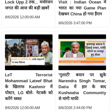
Lock Upp 2 तक... मनोरंजन
Visit : Indian Ocean में
इ
जगत की आज की बड़ी ख़बरें
भारत का नया Game Plan
म
देखकर China हो गया हैरान
8/6/2026 12:00:00 AM
ई
8/6/2026 3:47:00 PM
-
पे
प
र
मि
सा
ल
LeT Terrorist
'गुलाटी' बयान पर झुके
बे
Mohammad Lateef Bhat
Narendra Singh Tomar,
मि
के खिलाफ Kashmir में
Datia में हार के बाद
सा
पोस्टर, LG बोले- नेटवर्क को
Kushwaha Community
करेंगे ध्वस्त
से मांगी माफी
ल
श
8/6/2026 12:00:00 AM
8/6/2026 2:44:00 PM