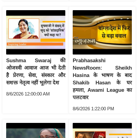
ख्सि
य
त
यं
ग
इं
डि
या
Sushma Swaraj की
Prabhasakshi
ओजस्वी आवाज आज भी देती
NewsRoom: Sheikh
सा
है प्रेरणा, सेवा, संस्कार और
Hasina के भाषण के बाद
हि
सशक्त नेतृत्व नहीं भूलेगा देश
Shakib Hasan के घर
त्य
हमला, Awami League का
ज
8/6/2026 12:00:00 AM
पलटवार
ग
8/6/2026 1:22:00 PM
त
ऑ
टो
व