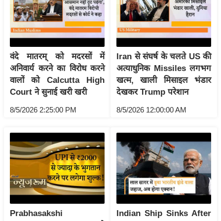
/
फै
श
न
वंदे मातरम् को मदरसों में
Iran से संघर्ष के चलते US की
घ
अनिवार्य करने का विरोध करने
अत्याधुनिक Missiles लगभग
रे
वालों को Calcutta High
खत्म, खाली मिसाइल भंडार
लू
Court ने सुनाई खरी खरी
देखकर Trump परेशान
नु
8/5/2026 2:25:00 PM
8/5/2026 12:00:00 AM
स्खे
प
र्य
ट
न
स्थ
ल
फि
Prabhasakshi
Indian Ship Sinks After