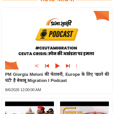
य
बि
ज़
ने
स
उ
द्यो
ग
ज
ग
PM Giorgia Meloni की चेतावनी, Europe के लिए 'खतरे की
त
घंटी' है बेकाबू Migration I Podcast
वि
शे
8/6/2026 12:00:00 AM
ष
ज्ञ
रा