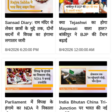
आ
र
.
Sansad Diary: राम मंदिर से
क्या Tejashwi का होगा
आ
लेकर छात्रों के मुद्दे तक, दोनों
Mayawati वाला हाल?
ई
सदनों में विपक्ष का हंगामा
बांकीपुर ने BJP की टेंशन
.
लगातार जारी
बढ़ाई
चा
8/4/2026 6:20:00 PM
8/4/2026 12:00:00 AM
य
प
र
स
मी
क्षा
ध
र्म
Parliament में विपक्ष के
India Bhutan China Tri-
ज्यो
हंगामे का NDA ने निकाला
Junction पर भारत की नई