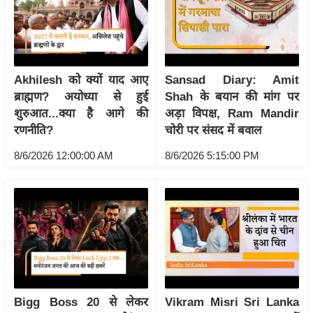
य
ब
ज
ट
Akhilesh को क्यों याद आए
Sansad Diary: Amit
खे
ब्राह्मण? अयोध्या से हुई
Shah के बयान की मांग पर
ल
शुरुआत...क्या है आगे की
अड़ा विपक्ष, Ram Mandir
क्रि
रणनीति?
चोरी पर संसद में बवाल
के
8/6/2026 12:00:00 AM
8/6/2026 5:15:00 PM
ट
I
P
L
2
0
2
6
Bigg Boss 20 से लेकर
Vikram Misri Sri Lanka
क्रा