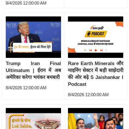
ष
8/4/2026 12:00:00 AM
ण
स
म
सा
म
यि
क
Trump Iran Final
Rare Earth Minerals और
मा
Ultimatum | ईरान में अब
माइनिंग सेक्टर में बड़ी साझेदारी
तृ
अमेरिका करेगा भयंकर बमबारी
की ओर बढ़े S Jaishankar I
भू
Podcast
8/4/2026 12:00:00 AM
मि
8/4/2026 12:00:00 AM
स्तं
भ
ए
म
.