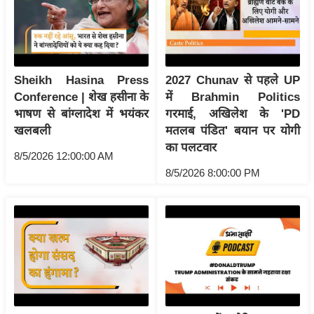
र्ल्ड
न्यू
ज
ब्री
Sheikh Hasina Press
2027 Chunav से पहले UP
फ
Conference | शेख हसीना के
में Brahmin Politics
म
भाषण से बांग्लादेश में भयंकर
गरमाई, अखिलेश के 'PD
नो
खलबली
मतलब पंडित' बयान पर योगी
रं
का पलटवार
8/5/2026 12:00:00 AM
ज
8/5/2026 8:00:00 PM
न
ज
ग
त
बॉ
ली
वु