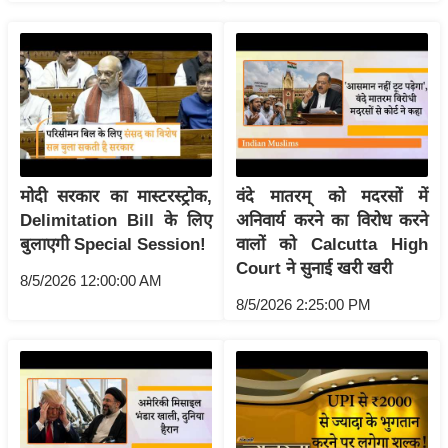
रा
शि
फ
ल
वि
शे
ष
मोदी सरकार का मास्टरस्ट्रोक,
वंदे मातरम् को मदरसों में
वि
Delimitation Bill के लिए
अनिवार्य करने का विरोध करने
श्ले
बुलाएगी Special Session!
वालों को Calcutta High
ष
Court ने सुनाई खरी खरी
ण
8/5/2026 12:00:00 AM
8/5/2026 2:25:00 PM
ट्रें
डिं
ग
Q
u