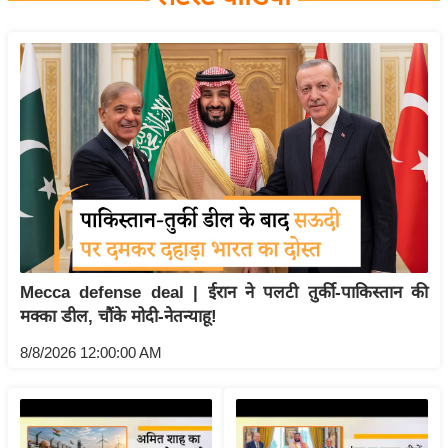
य
बि
ज़
ने
स
उ
द्यो
ग
ज
ग
Mecca defense deal | ईरान ने पलटी तुर्की-पाकिस्तान की
त
मक्का डील, चौंके मोदी-नेतन्याहू!
वि
शे
8/8/2026 12:00:00 AM
ष
ज्ञ
रा