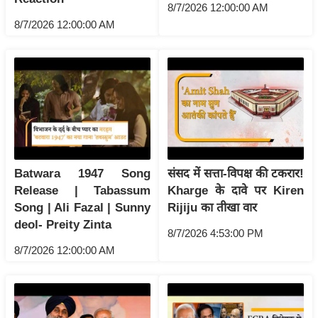
ख्सि
8/7/2026 12:00:00 AM
य
8/7/2026 12:00:00 AM
त
यं
ग
इं
डि
या
सा
Batwara 1947 Song
संसद में सत्ता-विपक्ष की टकरार!
हि
Release | Tabassum
Kharge के दावे पर Kiren
त्य
Song | Ali Fazal | Sunny
Rijiju का तीखा वार
ज
deol- Preity Zinta
8/7/2026 4:53:00 PM
ग
8/7/2026 12:00:00 AM
त
ऑ
टो
व