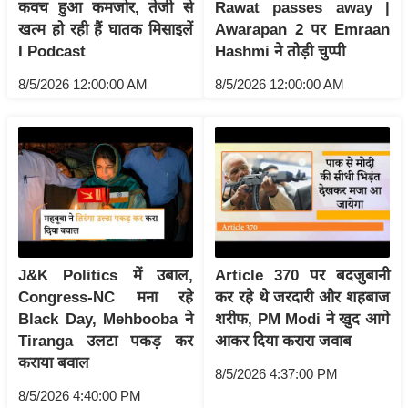
ति
कवच हुआ कमजोर, तेजी से
Rawat passes away |
खत्म हो रही हैं घातक मिसाइलें
Awarapan 2 पर Emraan
ष
I Podcast
Hashmi ने तोड़ी चुप्पी
प्र
भु
8/5/2026 12:00:00 AM
8/5/2026 12:00:00 AM
म
हि
मा
/
ध
र्म
स्थ
ल
J&K Politics में उबाल,
Article 370 पर बदजुबानी
Congress-NC मना रहे
कर रहे थे जरदारी और शहबाज
व्र
Black Day, Mehbooba ने
शरीफ, PM Modi ने खुद आगे
त
Tiranga उलटा पकड़ कर
आकर दिया करारा जवाब
त्यो
कराया बवाल
हा
8/5/2026 4:37:00 PM
र
8/5/2026 4:40:00 PM