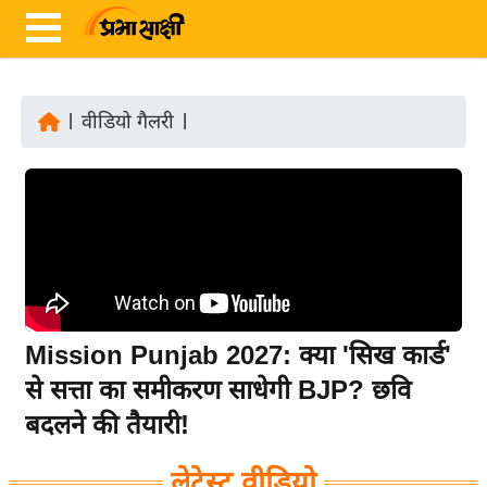
|
वीडियो गैलरी
|
ता
ज़ा
ख
ब
र
रा
ष्ट्री
Mission Punjab 2027: क्या 'सिख कार्ड'
य
से सत्ता का समीकरण साधेगी BJP? छवि
अं
बदलने की तैयारी!
त
र्रा
लेटेस्ट वीडियो
ष्ट्री