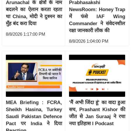
Arunachal के क्षेत्रों के नाम
Prabhasakshi
इ
बदलने का ऐलान करता रहता
NewsRoom: Honey Trap
म
था China, मोदी ने दुश्मन का
में फंसे IAF Wing
मुँह बंद करा दिया
Commander ने संवेदनशील
ई
रक्षा जानकारी लीक की
-
8/8/2026 1:17:00 PM
पे
8/8/2026 1:04:00 PM
प
र
मि
सा
ल
बे
मि
MEA Briefing : FCRA,
'मैं अभी जिंदा हूं' का वादा हुआ
सा
Sheikh Hasina, Turkey
सच, Prashant Kishor की
Saudi Pakistan Defence
जीत से Jan Suraaj ने रचा
ल
Pact पर India ने दिया
नया इतिहास I Podcast
श
Reaction