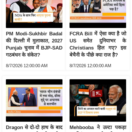
र्ल्ड
न्यू
ज
ब्री
PM Modi-Sukhbir Badal
FCRA Bill में ऐसा क्या है जो
फ
की दिल्ली में मुलाकात, 2027
US समेत दुनियाभर के
म
Punjab चुनाव में BJP-SAD
Christians हिल गए? इस
नो
गठबंधन के संकेत?
बेचैनी के पीछे क्या राज है?
रं
8/7/2026 12:00:00 AM
8/7/2026 12:00:00 AM
ज
न
ज
ग
त
बॉ
ली
वु
Dragon से दो-दो हाथ के बाद
Mehbooba ने उल्टा पकड़ा