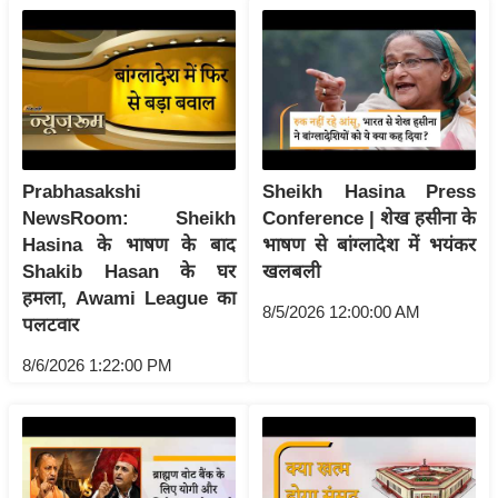
ष
ण
स
म
सा
म
यि
Prabhasakshi
Sheikh Hasina Press
NewsRoom: Sheikh
Conference | शेख हसीना के
क
Hasina के भाषण के बाद
भाषण से बांग्लादेश में भयंकर
मा
Shakib Hasan के घर
खलबली
तृ
हमला, Awami League का
भू
8/5/2026 12:00:00 AM
पलटवार
मि
8/6/2026 1:22:00 PM
स्तं
भ
ए
म
.