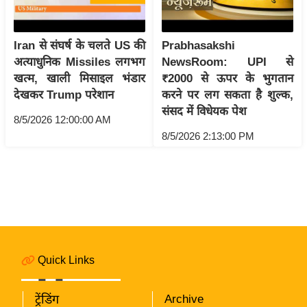
i
c
k
Iran से संघर्ष के चलते US की
Prabhasakshi
L
अत्याधुनिक Missiles लगभग
NewsRoom: UPI से
i
खत्म, खाली मिसाइल भंडार
₹2000 से ऊपर के भुगतान
n
देखकर Trump परेशान
करने पर लग सकता है शुल्क,
k
संसद में विधेयक पेश
8/5/2026 12:00:00 AM
s
8/5/2026 2:13:00 PM
वि
धा
न
स
भा
चु
Quick Links
ना
व
ट्रेंडिंग
Archive
फो