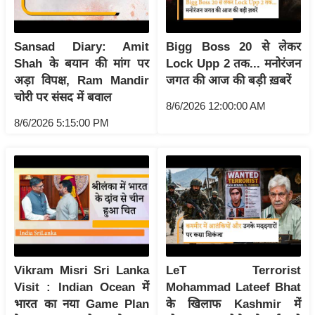
/
फै
Sansad Diary: Amit
Bigg Boss 20 से लेकर
श
Shah के बयान की मांग पर
Lock Upp 2 तक... मनोरंजन
न
अड़ा विपक्ष, Ram Mandir
जगत की आज की बड़ी ख़बरें
घ
चोरी पर संसद में बवाल
8/6/2026 12:00:00 AM
रे
8/6/2026 5:15:00 PM
लू
नु
स्खे
प
र्य
ट
न
स्थ
Vikram Misri Sri Lanka
LeT Terrorist
ल
Visit : Indian Ocean में
Mohammad Lateef Bhat
फि
भारत का नया Game Plan
के खिलाफ Kashmir में