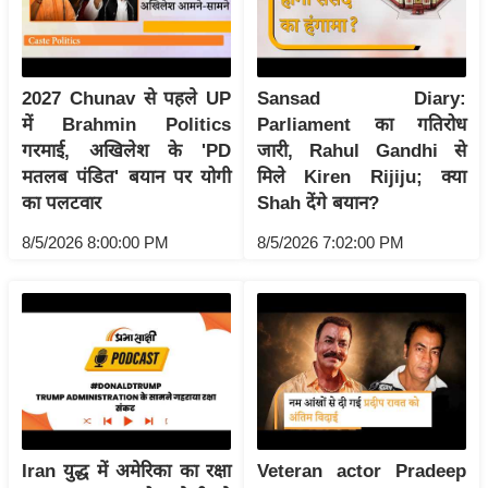
आ
र
.
2027 Chunav से पहले UP
Sansad Diary:
आ
में Brahmin Politics
Parliament का गतिरोध
ई
गरमाई, अखिलेश के 'PD
जारी, Rahul Gandhi से
.
मतलब पंडित' बयान पर योगी
मिले Kiren Rijiju; क्या
चा
का पलटवार
Shah देंगे बयान?
य
8/5/2026 8:00:00 PM
8/5/2026 7:02:00 PM
प
र
स
मी
क्षा
ध
र्म
ज्यो
Iran युद्ध में अमेरिका का रक्षा
Veteran actor Pradeep