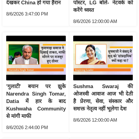
ट
देखकर China हो गया हैरान
पोस्टर, LG बोले- नेटवर्क को
ने
करेंगे ध्वस्त
8/6/2026 3:47:00 PM
स
8/6/2026 12:00:00 AM
मं
त्रा
रि
ले
श
न
शि
प
'गुलाटी' बयान पर झुके
Sushma Swaraj की
रा
Narendra Singh Tomar,
ओजस्वी आवाज आज भी देती
ज
Datia में हार के बाद
है प्रेरणा, सेवा, संस्कार और
नी
Kushwaha Community
सशक्त नेतृत्व नहीं भूलेगा देश
से मांगी माफी
ति
8/6/2026 12:00:00 AM
वि
8/6/2026 2:44:00 PM
श्ले