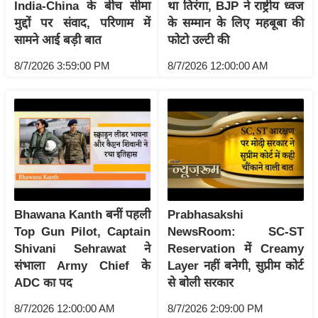
ड
India-China के बीच सीमा
था तिरंगा, BJP ने राष्ट्रीय ध्वज
हॉ
मुद्दों पर संवाद, परिणाम में
के सम्मान के लिए महबूबा की
सामने आई बड़ी बात
फोटो उल्टी की
ली
वु
8/7/2026 3:59:00 PM
8/7/2026 12:00:00 AM
ड
फि
ल्म
स
मी
क्षा
B
r
Bhawana Kanth बनीं पहली
Prabhasakshi
Top Gun Pilot, Captain
NewsRoom: SC-ST
e
Shivani Sehrawat ने
Reservation में Creamy
a
संभाला Army Chief के
Layer नहीं बनेगी, सुप्रीम कोर्ट
k
ADC का पद
से बोली सरकार
i
n
8/7/2026 12:00:00 AM
8/7/2026 2:09:00 PM