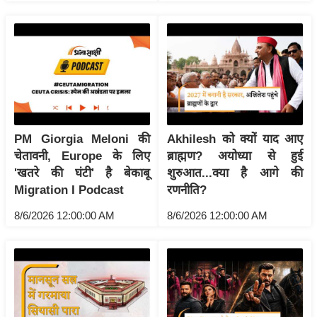
g
N
e
w
s
ला
इ
फ
PM Giorgia Meloni की
Akhilesh को क्यों याद आए
चेतावनी, Europe के लिए
ब्राह्मण? अयोध्या से हुई
स्टा
'खतरे की घंटी' है बेकाबू
शुरुआत...क्या है आगे की
इ
Migration I Podcast
रणनीति?
ल
टे
8/6/2026 12:00:00 AM
8/6/2026 12:00:00 AM
क्नॉ
लॉ
जी
ब्यू
टी