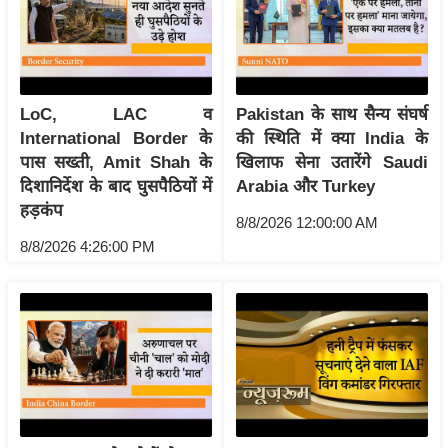
य
ब
ज
ट
LoC, LAC व
Pakistan के साथ सैन्य संघर्ष
खे
International Border के
की स्थिति में क्या India के
ल
पास सख्ती, Amit Shah के
खिलाफ सेना उतारेंगे Saudi
क्रि
दिशानिर्देश के बाद घुसपैठियों में
Arabia और Turkey
के
हड़कंप
8/8/2026 12:00:00 AM
ट
8/8/2026 4:26:00 PM
I
P
L
2
0
2
6
क्रा