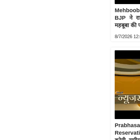
ऑडियो
Mehbooba 
इंफ़ोग्राफ़िक
BJP ने राष
महबूबा की फ
राज्यों से
शहरों से
8/7/2026 12
वेब स्टोरी
कार्टून
Short
Videos
iOS App
About us
Contact Editor
Advertise
Privacy Policy
Prabhas
Grievance
Reservati
Redressal