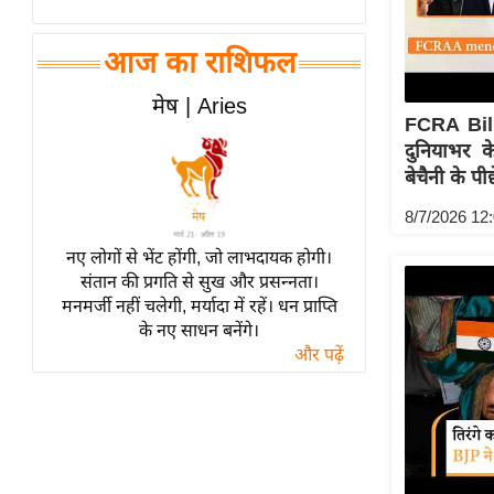
विश्लेषण
ट्रेंडिंग
आज का राशिफल
Q
मेष | Aries
FCRA Bill
u
दुनियाभर 
i
बेचैनी के पी
c
k
8/7/2026 12
L
नए लोगों से भेंट होंगी, जो लाभदायक होगी।
i
संतान की प्रगति से सुख और प्रसन्नता।
n
मनमर्जी नहीं चलेगी, मर्यादा में रहें। धन प्राप्ति
k
के नए साधन बनेंगे।
s
और पढ़ें
विधानसभा
चुनाव
फोटो
वीडियो