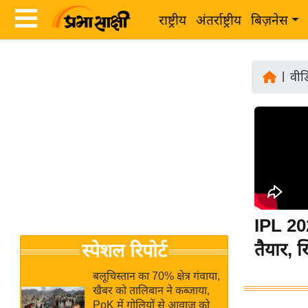
राष्ट्रीय
अंतर्राष्ट्रीय
बिज़नेस
Latest
ता
News
|
वीड
ज़ा
in
ख
Hindi
ब
र
Hindi
राष्ट्रीय
News
अंतर्राष्ट्रीय
Live
बिज़नेस
IPL 20
उद्योग
Breaking
तैयार, 
स्पेशल रिपोर्ट
जगत
News in
विशेषज्ञ
Hindi
बलूचिस्तान का 70% क्षेत्र गंवाया,
राय
खैबर को तालिबान ने कब्जाया,
PoK में गोलियों से आवाज को