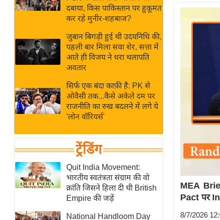
बजट
Hindi
दबाया, किस पाकिस्तान पर हुकूमत
खेल
News
कर रहे मुनीर-शहबाज?
क्रिकेट
जुबान बिगड़ी हुई थी उदयनिधि की,
Hindi
IPL
पहली बार मिला सवा शेर, सत्ता में
आते ही विजय ने धरा थलापति
Videos
2026
अवतार
क्राइम
सिर्फ एक बंदा काफ़ी है: PK से
ई-पेपर
ओवैसी तक...कैसे अकेले दम पर
मिसाल बेमिसाल
राजनीति का रुख बदलने में लगे ये
'लोन वॉरियर्स'
शख्सियत
यंग इंडिया
ट्रेंडिंग
साहित्य जगत
ऑटो वर्ल्ड
Quit India Movement:
भारतीय स्वतंत्रता संग्राम की वो
न्यूज ब्रीफ
MEA Brie
क्रांति जिसने हिला दी थी British
मनोरंजन जगत
Pact पर In
Empire की जड़ें
बॉलीवुड
8/7/2026 12
National Handloom Day