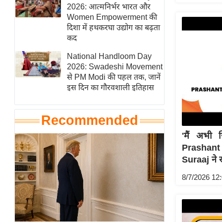
हॉलीवुड
2026: आत्मनिर्भर भारत और
Women Empowerment की
फिल्म समीक्षा
दिशा में हथकरघा उद्योग का बढ़ता
Breaking
कद
News
National Handloom Day
लाइफस्टाइल
2026: Swadeshi Movement
से PM Modi की पहल तक, जानें
टेक्नॉलॉजी
इस दिन का गौरवशाली इतिहास
ब्यूटी/फैशन
घरेलू नुस्खे
Recommended
पर्यटन स्थल
'मैं अभी 
फिटनेस मंत्रा
Prashant
रिलेशनशिप
Suraaj ने 
राजनीति
8/7/2026 12
विश्लेषण
समसामयिक
मातृभूमि