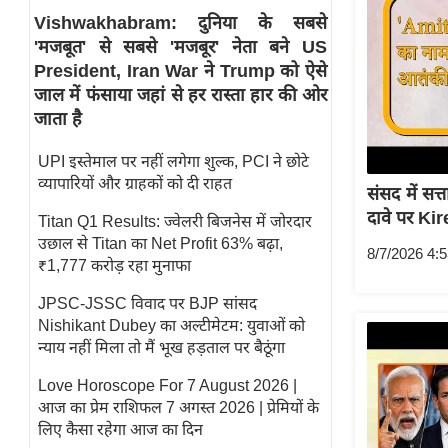
Vishwakhabram: दुनिया के सबसे
स्तंभ
'मजबूत' से सबसे 'मजबूर' नेता बने US
एम.
President, Iran War ने Trump को ऐसे
आर.
जाल में फंसाया जहां से हर रास्ता हार की ओर
आई.
जाता है
चाय पर
UPI इस्तेमाल पर नहीं लगेगा शुल्क, PCI ने छोटे
समीक्षा
व्यापारियों और ग्राहकों को दी राहत
संसद में सत
धर्म
दावे पर Ki
Titan Q1 Results: ज्वेलरी बिजनेस में जोरदार
ज्योतिष
उछाल से Titan का Net Profit 63% बढ़ा,
8/7/2026 4:
प्रभु
₹1,777 करोड़ रहा मुनाफा
महिमा/
JPSC-JSSC विवाद पर BJP सांसद
धर्मस्थल
Nishikant Dubey का अल्टीमेटम: युवाओं को
व्रत
न्याय नहीं मिला तो मैं भूख हड़ताल पर बैठूंगा
त्योहार
Love Horoscope For 7 August 2026 |
राशिफल
आज का प्रेम राशिफल 7 अगस्त 2026 | प्रेमियों के
विशेष
लिए कैसा रहेगा आज का दिन