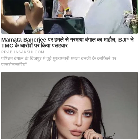
आ
र
.
आ
ई
.
चा
य
प
र
स
मी
क्षा
ध
र्म
ज्यो