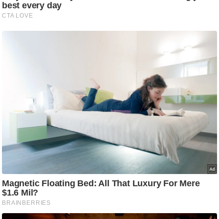
/
फै
श
न
घ
रे
लू
नु
स्खे
प
र्य
ट
न
स्थ
ल
फि