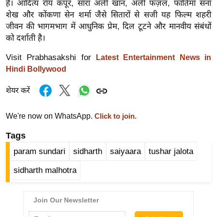
ड
है। आदित्य रॉय कपूर, सारा अली खान, अली फज़ल, फातिमा सना
हॉ
शेख और कोंकणा सेन शर्मा जैसे सितारों से सजी यह फिल्म शहरी
जीवन की भागमभाग में आधुनिक प्रेम, दिल टूटने और मानवीय संबंधों
ली
को दर्शाती है।
वु
ड
Visit Prabhasakshi for
Latest Entertainment News in
फि
Hindi Bollywood
ल्म
शेयर करें
स
मी
We're now on WhatsApp.
Click to join.
क्षा
B
Tags
r
param sundari
sidharth
saiyaara
tushar jalota
e
sidharth malhotra
a
k
i
n