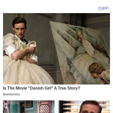
य
ब
ज
ट
खे
ल
क्रि
के
ट
I
P
L
2
0
2
6
क्रा