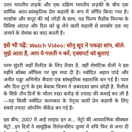
र्ल्ड
उत्तर भारतीय लड़के और एक दक्षिण भारतीय लड़की के बीच एक
मार्मिक अंतर-सांस्कृतिक प्रेम कहानी के रूप में वर्णित किया गया है।
न्यू
मल्होत्रा और कपूर की नई जोड़ी के साथ, यह फिल्म मैडॉक फिल्म्स के
ज
विशिष्ट अंदाज़ और दिल को छू लेने वाली कहानी से सराबोर एक नए
ब्री
ज़माने के रोमांस का वादा करती है।
फ
इसे भी पढ़ें:
Watch Video: सोनू सूद ने पकड़ा सांप, बोले-
म
मुझे आता है, आप ये गलती न करें, एक्सपर्ट को बुलाएं
नो
रं
परम सुंदरी जहाँ रिलीज़ के लिए तैयार है, वहीं रोमांटिक शैली ने इस
ज
महीने बॉक्स ऑफिस पर धूम मचा दी है। नवोदित अहान पांडे और
न
अनीत पड्डा अभिनीत सैयारा एक सांस्कृतिक महाशक्ति बन गई है। प्यार
ज
और दिल टूटने के इस बेबाक चित्रण ने ज़बरदस्त छाप छोड़ी है, रिलीज़
ग
के सिर्फ़ तीन दिनों के भीतर ₹80 करोड़ से ज़्यादा की कमाई कर ली है
त
—यह किसी नवोदित कलाकार के नेतृत्व वाली प्रेम कहानी के लिए
सबसे ज़्यादा ओपनिंग वीकेंड बन गई है।
बॉ
ली
इस बीच, 2007 में आई लाइफ इन अ... मेट्रो की आध्यात्मिक सीक्वल
वु
मेट्रो...इन दिनों ने सामूहिक रिलेशनशिप ड्रामा में रुचि फिर से जगा दी