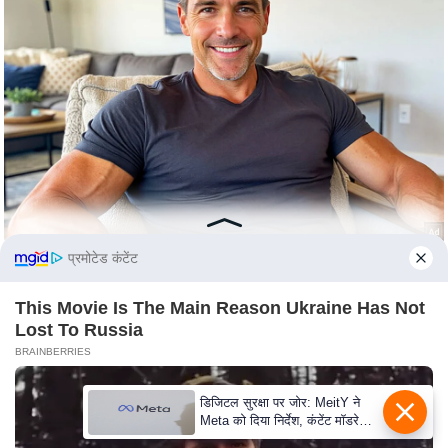
s
a
l
C
o
d
e
O
f
E
प्रमोटेड कंटेंट
t
h
This Movie Is The Main Reason Ukraine Has Not
i
Lost To Russia
c
BRAINBERRIES
s
R
डिजिटल सुरक्षा पर जोर: MeitY ने
Meta को दिया निर्देश, कंटेंट मॉडरेशन
S
मजबूत करे