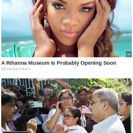
ष
ण
स
म
सा
म
यि
क
मा
तृ
भू
मि
स्तं
भ
ए
म
.