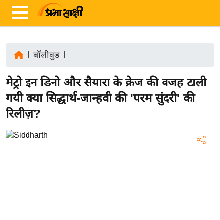
|
बॉलीवुड
|
ता
मेट्रो इन डिनो और सैयारा के क्रेज की वजह टाली
ज़ा
ख
गयी क्या सिद्धार्थ-जान्हवी की 'परम सुंदरी' की
ब
रिलीज़?
र
रा
ष्ट्री
य
अं
त
र्रा
ष्ट्री