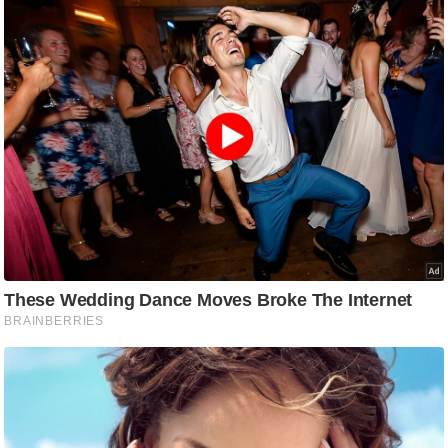
ट
ने
स
मं
त्रा
रि
ले
श
न
शि
प
रा
ज
नी
ति
वि
श्ले