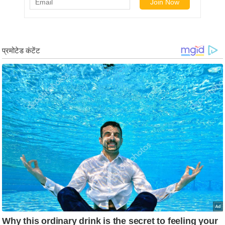
g
N
e
w
s
ला
इ
फ
स्टा
इ
ल
टे
क्नॉ
लॉ
जी
ब्यू
टी