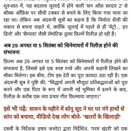
ख्सि
शुरुआत में, यह बदलाव जुलाई में होने वाली 'सन ऑफ़ सरदार 2' से
य
बॉक्स ऑफ़िस पर सीधी टक्कर से बचने के लिए किया गया माना जा
त
रहा था। लेकिन अब अंदरूनी सूत्रों का कहना है कि निर्माता शैली की
यं
थकान से बचना चाहते थे, क्योंकि जुलाई में पहले से ही 'मेट्रो... इन
ग
डिनो' और 'सैय्यारा' जैसी रोमांटिक ड्रामा फ़िल्में रिलीज़ हो रही हैं।
इं
अब 29 अगस्त या 5 सितंबर को सिनेमाघरों में रिलीज़ होने की
डि
संभावना
या
फ़िल्म अब 29 अगस्त या 5 सितंबर को सिनेमाघरों में रिलीज़ होने की
सा
संभावना है, जिससे इसे एक स्पष्ट रनवे और अपनी कहानी लिखने का
हि
मौका मिलेगा। इस बीच, टीम इस देरी का पूरा फ़ायदा उठा रही है। एक
त्य
अंदरूनी सूत्र ने पुष्टि की, "सिद्धार्थ अपनी मौजूदा प्रतिबद्धताओं को पूरा
ज
करने और एक पिता के रूप में अपनी नई भूमिका में ढलने के बाद,
ग
रिलीज़ के करीब एक नया प्रचार गीत फ़िल्माया जाएगा।"
त
इसे भी पढ़ें:
सावन के महीने में सोनू सूद ने घर पर नंगे हाथों से
ऑ
सांप को बचाया, वीडियो देख लोग बोले- 'खतरों के खिलाड़ी'
टो
व
दसवीं के निर्देशक तुषार जलोटा द्वारा निर्देशित, 'परम सुंदरी' को एक