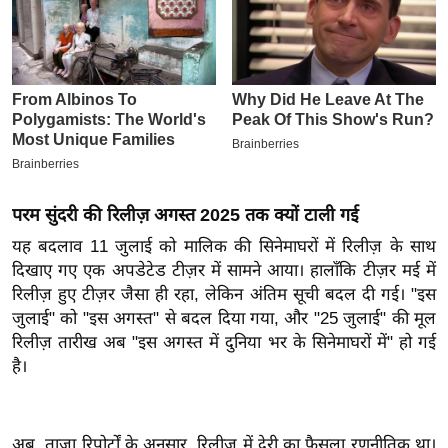
इ
म
ई
-
पे
प
र
परम सुंदरी की रिलीज़ अगस्त 2025 तक क्यों टाली गई
मि
सा
यह बदलाव 11 जुलाई को मालिक की सिनेमाघरों में रिलीज़ के साथ
ल
दिखाए गए एक अपडेटेड टीज़र में सामने आया। हालाँकि टीज़र मई में
रिलीज़ हुए टीज़र जैसा ही रहा, लेकिन अंतिम सूची बदल दी गई। "इस
जुलाई" को "इस अगस्त" से बदल दिया गया, और "25 जुलाई" की मूल
बे
रिलीज़ तारीख अब "इस अगस्त में दुनिया भर के सिनेमाघरों में" हो गई
मि
है।
सा
ल
श
अब, ताज़ा रिपोर्टों के अनुसार, रिलीज़ में देरी का फ़ैसला रणनीतिक था।