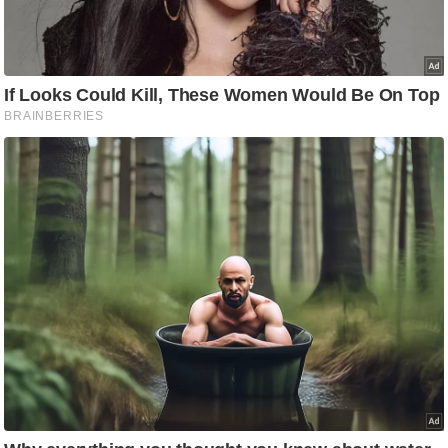
ति
ष
प्र
भु
म
हि
मा
/
ध
र्म
स्थ
ल
व्र
त
त्यो
हा
र