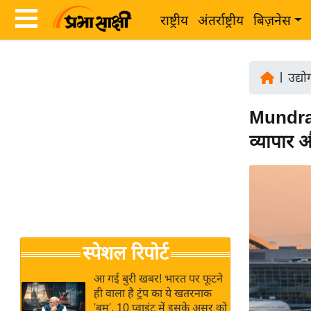
राष्ट्रीय
अंतर्राष्ट्रीय
बिज़नेस
Latest
ता
News
|
उद्य
ज़ा
in
ख
Mundra 
Hindi
ब
व्यापार 
र
Hindi
राष्ट्रीय
News
अंतर्राष्ट्रीय
Live
बिज़नेस
उद्योग
Breaking
स्पेशल रिपोर्ट
जगत
News in
विशेषज्ञ
Hindi
आ गई बुरी खबर! भारत पर फूटने
राय
ही वाला है ट्रंप का ये खतरनाक
'बम', 10 प्वाइंट में इसके असर को