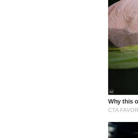
Code Of Ethics
RSS
Our Team
Expert Panel
Loksabhachunav
Android App