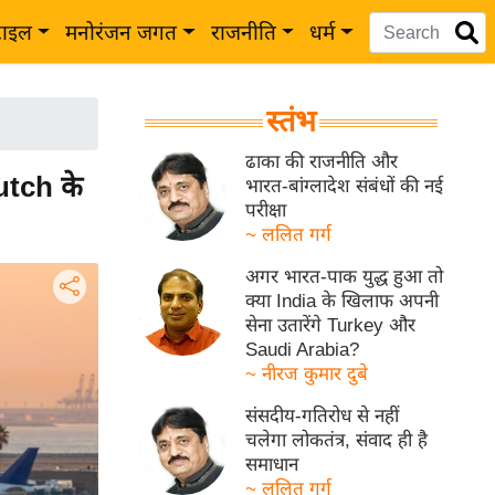
टाइल
मनोरंजन जगत
राजनीति
धर्म
स्तंभ
ढाका की राजनीति और
utch के
भारत-बांग्लादेश संबंधों की नई
परीक्षा
~ ललित गर्ग
अगर भारत-पाक युद्ध हुआ तो
क्या India के खिलाफ अपनी
सेना उतारेंगे Turkey और
Saudi Arabia?
~ नीरज कुमार दुबे
संसदीय-गतिरोध से नहीं
चलेगा लोकतंत्र, संवाद ही है
समाधान
~ ललित गर्ग