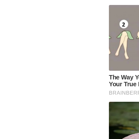
ऑडियो
इंफ़ोग्राफ़िक
राज्यों से
शहरों से
वेब स्टोरी
कार्टून
Short
Videos
iOS App
About us
Contact Editor
Advertise
Privacy Policy
Grievance
Redressal