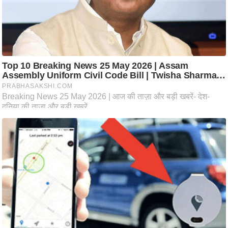
आ
र
.
आ
ई
.
चा
य
प
र
स
मी
क्षा
ध
र्म
ज्यो