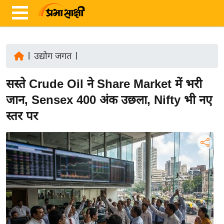
|
उद्योग जगत
|
ता
सस्ते Crude Oil ने Share Market में भरी
ज़ा
ख
जान, Sensex 400 अंक उछला, Nifty भी नए
ब
स्तर पर
र
रा
ष्ट्री
य
अं
त
र्रा
ष्ट्री