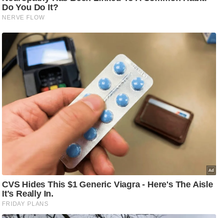
ड
हॉ
ली
वु
ड
फि
ल्म
स
मी
क्षा
B
r
e
a
k
i
n