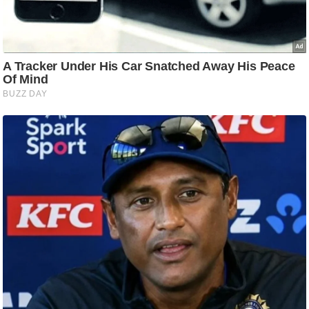
ति
ष
प्र
भु
म
हि
मा
/
ध
र्म
स्थ
ल
व्र
त
त्यो
हा
र