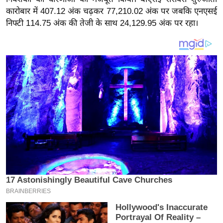
य
कारोबार में 407.12 अंक चढ़कर 77,210.02 अंक पर जबकि एनएसई
ब
निफ्टी 114.75 अंक की तेजी के साथ 24,129.95 अंक पर रहा।
ज
ट
खे
ल
क्रि
के
ट
I
P
L
2
0
2
6
क्रा