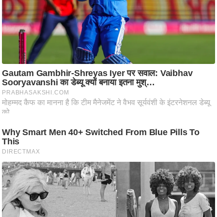
ट
ने
स
मं
त्रा
रि
ले
श
न
शि
प
रा
ज
नी
ति
वि
श्ले