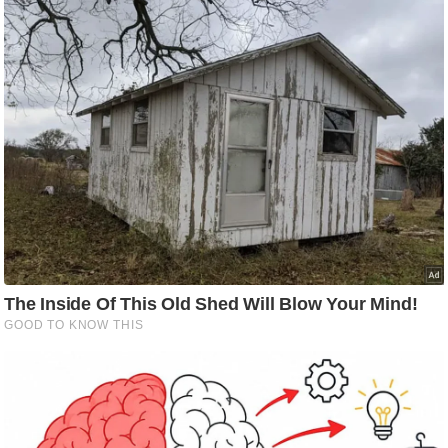
g
N
e
w
s
ला
इ
फ
स्टा
इ
ल
टे
क्नॉ
लॉ
जी
ब्यू
टी