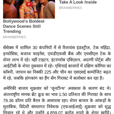
इ
म
ई
-
पे
प
र
सेंसेक्स में शामिल 30 कंपनियों में से रिलायंस इंडस्ट्रीज, टेक महिंद्रा,
इन्फोसिस, बजाज फाइनेंस, एचडीएफसी बैंक और एचसीएल टेक के
मि
शेयर लाभ में रहे। वहीं टाइटन, इंटरग्लोब एविएशन, अदाणी पोर्ट्स और
सा
आईटीसी के शेयर नुकसान में रहे। एशियाई बाजारों में दक्षिण कोरिया का
ल
कॉस्पी, जापान का निक्की 225 और चीन का एसएसई कम्पोजिट बढ़त
में रहे, जबकि हांगकांग का हैंग सेंग गिरावट में कारोबार कर रहा है।
बे
मि
अमेरिकी बाजार शुक्रवार को ‘जूनटीन्थ’ अवकाश के कारण बंद थे।
अंतरराष्ट्रीय मानक ब्रेंट क्रूड का भाव 1.50 प्रतिशत की गिरावट के साथ
सा
79.36 डॉलर प्रति बैरल के आसपास रहा। शेयर बाजार के आंकड़ों के
ल
मुताबिक, विदेशी संस्थागत निवेशक (एफआईआई) शुक्रवार को शुद्ध
श
लिवाल रहे थे और उन्होंने 4,859.07 करोड़ रुपये के शेयर खरीदे।