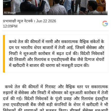
य
बि
AI Image
प्रतिरूप फोटो
ज़
प्रभासाक्षी न्यूज नेटवर्क
। Jun 22 2026
ने
12:09PM
स
उ
कच्चे तेल की कीमतों में नरमी और सकारात्मक वैश्विक संकेतों के
द्यो
दम पर भारतीय शेयर बाजारों में तेजी आई, जिसमें सेंसेक्स और
ग
निफ्टी ने शुरुआती कारोबार में बढ़त दर्ज की। विदेशी निवेशकों
ज
की लिवाली और रिलायंस व एचडीएफसी बैंक जैसे दिग्गज शेयरों
में खरीदारी ने बाजार की धारणा को मजबूती प्रदान की।
ग
त
वि
शे
कच्चे तेल की कीमतों में गिरावट और वैश्विक स्तर पर सकारात्मक
रुझानों से सेंसेक्स और निफ्टी में सोमवार को शुरुआती कारोबार में तेजी
ष
दर्ज की गई। विदेशी निवेशकों के पूंजी प्रवाह और रिलायंस इंडस्ट्रीज
ज्ञ
तथा एचडीएफसी बैंक जैसी बड़ी कंपनियों के शेयर में खरीदारी ने भी
रा
निवेशकों की धारणाओं को मजबूत किया। बीएसई सेंसेक्स शुरुआती