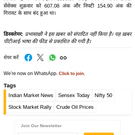
ख्सि
सेंसेक्स शुक्रवार को 607.08 अंक और निफ्टी 154.90 अंक की
य
गिरावट के साथ बंद हुआ था।
त
यं
डिस्क्लेमर:
प्रभासाक्षी ने इस ख़बर को संपादित नहीं किया है। यह ख़बर
ग
पीटीआई-भाषा की फीड से प्रकाशित की गयी है।
इं
डि
शेयर करें
या
सा
We're now on WhatsApp.
Click to join.
हि
त्य
Tags
ज
Indian Market News
Sensex Today
Nifty 50
ग
त
Stock Market Rally
Crude Oil Prices
ऑ
टो
व