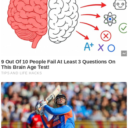
/
फै
श
न
घ
रे
लू
नु
स्खे
प
र्य
ट
न
स्थ
ल
फि