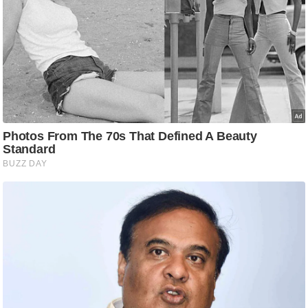
ष
ण
स
म
सा
म
यि
क
मा
तृ
भू
मि
स्तं
भ
ए
म
.