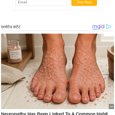
र्ल्ड
न्यू
ज
ब्री
फ
म
नो
रं
ज
न
ज
ग
त
बॉ
ली
वु