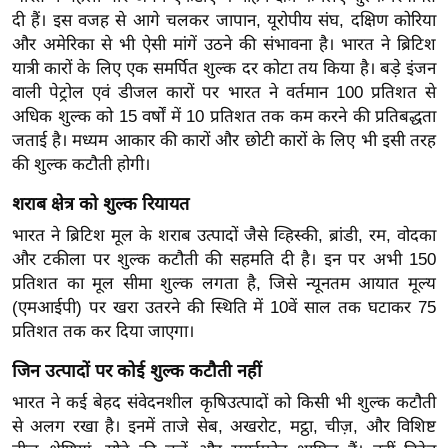
ड
दी हैं। इस वजह से आगे चलकर जापान, यूरोपीय संघ, दक्षिण कोरिया
हॉ
और अमेरिका से भी ऐसी मांगें उठने की संभावना है। भारत ने ब्रिटिश
ली
यात्री कारों के लिए एक समर्पित शुल्क दर कोटा तय किया है। बड़े इंजन
वु
वाली पेट्रोल एवं डीजल कारों पर भारत ने वर्तमान 100 प्रतिशत से
ड
अधिक शुल्क को 15 वर्षों में 10 प्रतिशत तक कम करने की प्रतिबद्धता
फि
जताई है। मध्यम आकार की कारों और छोटी कारों के लिए भी इसी तरह
की शुल्क कटौती होगी।
ल्म
स
शराब क्षेत्र को शुल्क रियायत
मी
भारत ने ब्रिटिश मूल के शराब उत्पादों जैसे व्हिस्की, ब्रांडी, रम, वोदका
क्षा
और टकीला पर शुल्क कटौती की सहमति दी है। इन पर अभी 150
B
प्रतिशत का मूल सीमा शुल्क लगता है, जिसे न्यूनतम आयात मूल्य
r
(एमआईपी) पर खरा उतरने की स्थिति में 10वें साल तक घटाकर 75
e
प्रतिशत तक कर दिया जाएगा।
a
जिन उत्पादों पर कोई शुल्क कटौती नहीं
k
भारत ने कई बेहद संवेदनशील कृषिउत्पादों को किसी भी शुल्क कटौती
i
से अलग रखा है। इनमें ताजे सेब, अखरोट, मट्ठा, चीज़, और विशिष्ट
n