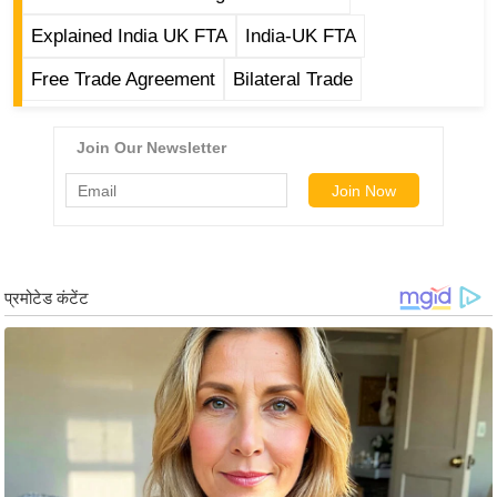
ट
ने
Explained India UK FTA
India-UK FTA
स
Free Trade Agreement
Bilateral Trade
मं
त्रा
रि
ले
श
न
शि
प
रा
ज
नी
ति
वि
श्ले