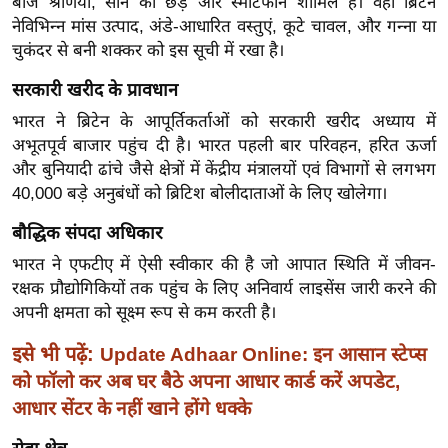
बीज श्रेणियां, सोने की छड़ें और स्मार्टफोन शामिल हैं। वहीं ब्रिटेन
g
नेविभिन्न मांस उत्पाद, अंडे-आधारित वस्तुएं, कूटे चावल, और गन्ना या
N
चुकंदर से बनी शक्कर को इस सूची में रखा है।
e
w
सरकारी खरीद के प्रावधान
s
भारत ने ब्रिटेन के आपूर्तिकर्ताओं को सरकारी खरीद अध्याय में
ला
अभूतपूर्व बाजार पहुंच दी है। भारत पहली बार परिवहन, हरित ऊर्जा
इ
और बुनियादी ढांचे जैसे क्षेत्रों में केंद्रीय मंत्रालयों एवं विभागों से लगभग
40,000 बड़े अनुबंधों को ब्रिटिश बोलीदाताओं के लिए खोलेगा।
फ
स्टा
बौद्धिक संपदा अधिकार
इ
भारत ने एफटीए में ऐसी स्वीकार की है जो आपात स्थिति में जीवन-
ल
रक्षक प्रौद्योगिकियों तक पहुंच के लिए अनिवार्य लाइसेंस जारी करने की
टे
अपनी क्षमता को सूक्ष्म रूप से कम करती है।
क्नॉ
इसे भी पढ़ें:
Update Adhaar Online: इन आसान स्टेप्स
लॉ
को फॉलो कर अब घर बैठे अपना आधार कार्ड करें अपडेट,
जी
आधार सेंटर के नहीं खाने होंगे धक्के
ब्यू
टी