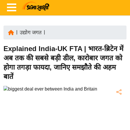
|
उद्योग जगत
|
ता
Explained India-UK FTA | भारत-ब्रिटेन में
ज़ा
ख
अब तक की सबसे बड़ी डील, कारोबार जगत को
ब
होगा तगड़ा फायदा, जानिए समझौते की अहम
र
बातें
रा
ष्ट्री
य
अं
त
र्रा
ष्ट्री