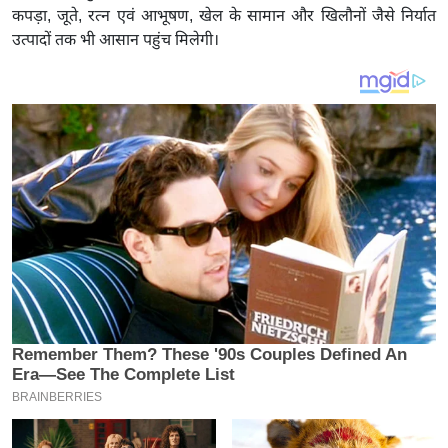
य
कपड़ा, जूते, रत्न एवं आभूषण, खेल के सामान और खिलौनों जैसे निर्यात
ब
उत्पादों तक भी आसान पहुंच मिलेगी।
ज
ट
खे
ल
क्रि
के
ट
I
P
L
2
0
2
6
क्रा