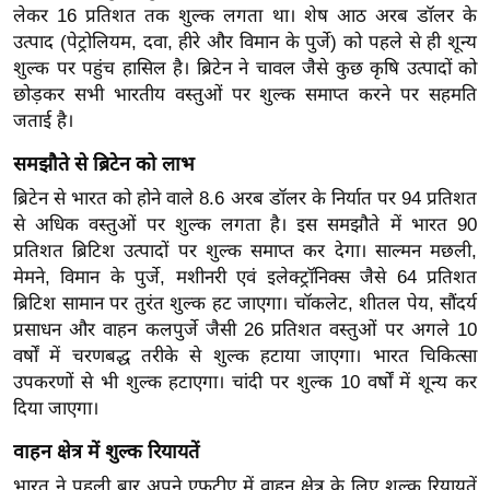
लेकर 16 प्रतिशत तक शुल्क लगता था। शेष आठ अरब डॉलर के
र्ल्ड
उत्पाद (पेट्रोलियम, दवा, हीरे और विमान के पुर्जे) को पहले से ही शून्य
न्यू
शुल्क पर पहुंच हासिल है। ब्रिटेन ने चावल जैसे कुछ कृषि उत्पादों को
ज
छोड़कर सभी भारतीय वस्तुओं पर शुल्क समाप्त करने पर सहमति
ब्री
जताई है।
फ
समझौते से ब्रिटेन को लाभ
म
ब्रिटेन से भारत को होने वाले 8.6 अरब डॉलर के निर्यात पर 94 प्रतिशत
नो
से अधिक वस्तुओं पर शुल्क लगता है। इस समझौते में भारत 90
रं
प्रतिशत ब्रिटिश उत्पादों पर शुल्क समाप्त कर देगा। साल्मन मछली,
ज
मेमने, विमान के पुर्जे, मशीनरी एवं इलेक्ट्रॉनिक्स जैसे 64 प्रतिशत
न
ब्रिटिश सामान पर तुरंत शुल्क हट जाएगा। चॉकलेट, शीतल पेय, सौंदर्य
ज
प्रसाधन और वाहन कलपुर्जे जैसी 26 प्रतिशत वस्तुओं पर अगले 10
ग
वर्षों में चरणबद्ध तरीके से शुल्क हटाया जाएगा।
भारत चिकित्सा
त
उपकरणों से भी शुल्क हटाएगा। चांदी पर शुल्क 10 वर्षों में शून्य कर
बॉ
दिया जाएगा।
ली
वाहन क्षेत्र में शुल्क रियायतें
वु
भारत ने पहली बार अपने एफटीए में वाहन क्षेत्र के लिए शुल्क रियायतें