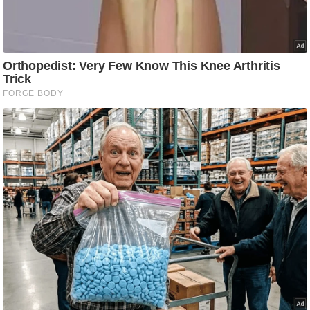
आ
र
.
आ
ई
.
चा
य
प
र
स
मी
क्षा
ध
र्म
ज्यो