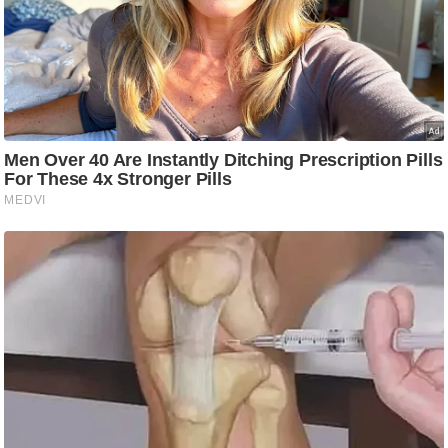
ष
ण
स
म
सा
म
यि
क
मा
तृ
भू
मि
स्तं
भ
ए
म
.