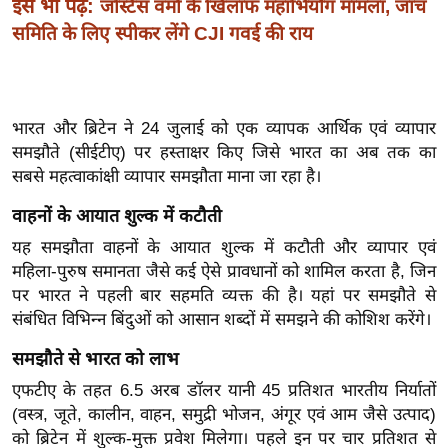
इसे भी पढ़ें:
जस्टिस वर्मा के खिलाफ महाभियोग मामला, जांच
ख्सि
समिति के लिए स्पीकर लेंगे CJI गवई की राय
य
त
यं
ग
भारत और ब्रिटेन ने 24 जुलाई को एक व्यापक आर्थिक एवं व्यापार
इं
समझौते (सीईटीए) पर हस्ताक्षर किए जिसे भारत का अब तक का
डि
सबसे महत्वाकांक्षी व्यापार समझौता माना जा रहा है।
या
वाहनों के आयात शुल्क में कटौती
सा
यह समझौता वाहनों के आयात शुल्क में कटौती और व्यापार एवं
हि
महिला-पुरुष समानता जैसे कई ऐसे प्रावधानों को शामिल करता है, जिन
त्य
पर भारत ने पहली बार सहमति व्यक्त की है। यहां पर समझौते से
ज
संबंधित विभिन्न बिंदुओं को आसान शब्दों में समझने की कोशिश करेंगे।
ग
त
समझौते से भारत को लाभ
ऑ
एफटीए के तहत 6.5 अरब डॉलर यानी 45 प्रतिशत भारतीय निर्यातों
टो
(वस्त्र, जूते, कालीन, वाहन, समुद्री भोजन, अंगूर एवं आम जैसे उत्पाद)
व
को ब्रिटेन में शुल्क-मुक्त प्रवेश मिलेगा। पहले इन पर चार प्रतिशत से