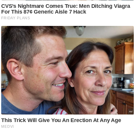
ति
ष
प्र
भु
म
हि
मा
/
ध
र्म
स्थ
ल
व्र
त
त्यो
हा
र