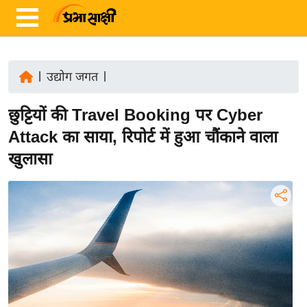
|
उद्योग जगत
|
ता
छुट्टियों की Travel Booking पर Cyber
ज़ा
ख
Attack का साया, रिपोर्ट में हुआ चौंकाने वाला
ब
खुलासा
र
रा
ष्ट्री
य
अं
त
र्रा
ष्ट्री