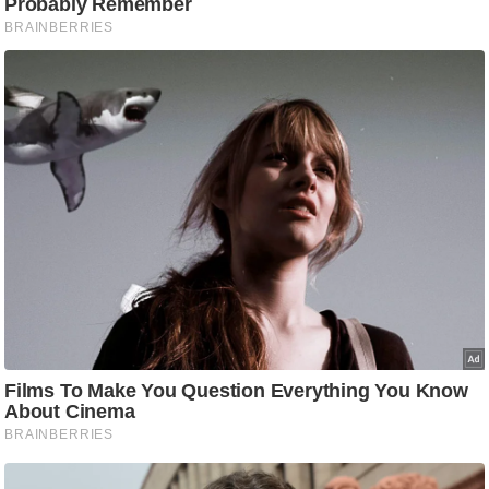
ष
ण
स
म
सा
म
यि
क
मा
तृ
भू
मि
स्तं
भ
ए
म
.