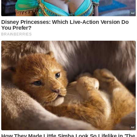
g
N
e
w
s
ला
इ
फ
स्टा
इ
ल
टे
क्नॉ
लॉ
जी
ब्यू
टी