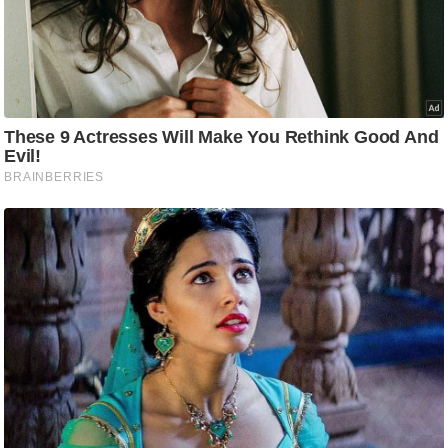
ड
हॉ
ली
वु
ड
फि
ल्म
स
मी
क्षा
B
r
e
a
k
i
n