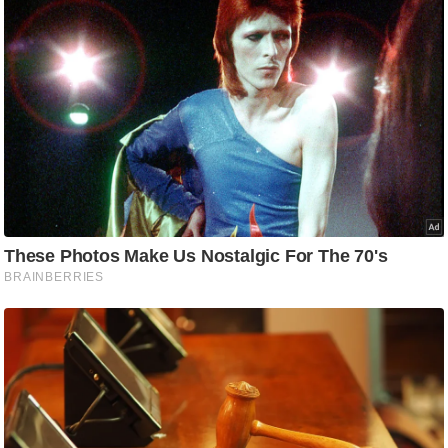
ति
ष
प्र
भु
म
हि
मा
/
ध
र्म
स्थ
ल
व्र
त
त्यो
हा
र