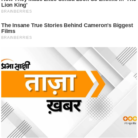
/
फै
श
न
घ
रे
लू
नु
स्खे
प
र्य
ट
न
स्थ
ल
फि