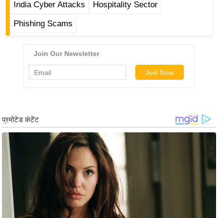
India Cyber Attacks
Hospitality Sector
र्ल्ड
न्यू
Phishing Scams
ज
ब्री
फ
म
नो
रं
ज
न
ज
ग
त
बॉ
ली
वु