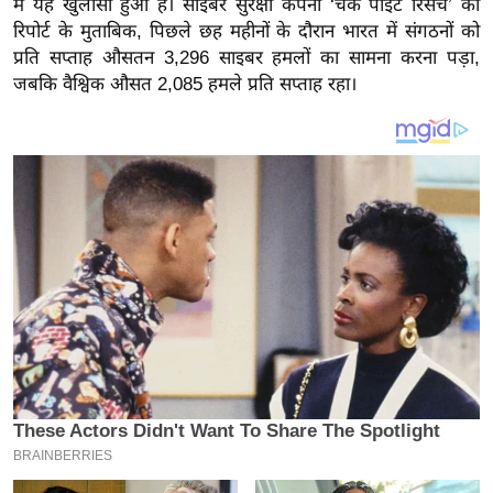
में यह खुलासा हुआ है। साइबर सुरक्षा कंपनी ‘चेक पॉइंट रिसर्च’ की
य
रिपोर्ट के मुताबिक, पिछले छह महीनों के दौरान भारत में संगठनों को
ब
प्रति सप्ताह औसतन 3,296 साइबर हमलों का सामना करना पड़ा,
ज
जबकि वैश्विक औसत 2,085 हमले प्रति सप्ताह रहा।
ट
खे
ल
क्रि
के
ट
I
P
L
2
0
2
6
क्रा