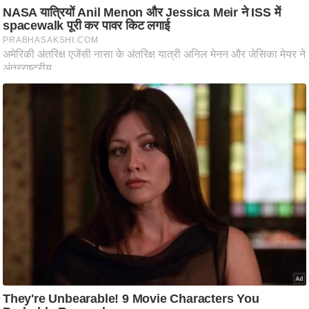
ट
ने
स
मं
त्रा
रि
ले
श
न
शि
प
रा
ज
नी
ति
वि
श्ले