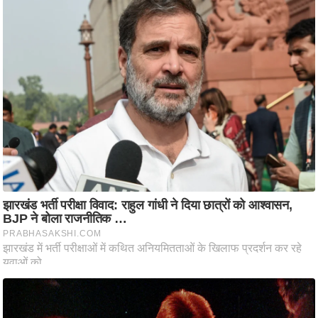
आ
र
.
आ
ई
.
चा
य
प
र
स
मी
क्षा
ध
र्म
ज्यो