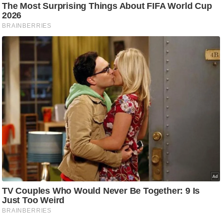
ड
हॉ
ली
वु
ड
फि
ल्म
स
मी
क्षा
B
r
e
a
k
i
n