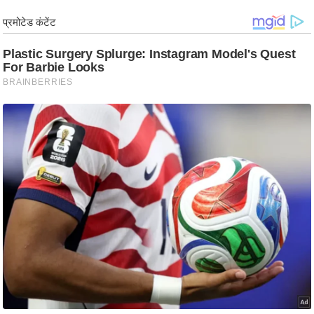
र्ल्ड
न्यू
ज
ब्री
फ
म
नो
रं
ज
न
ज
ग
त
बॉ
ली
वु