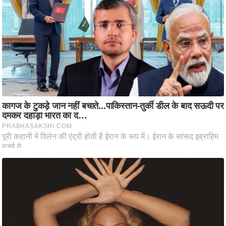
ष
ण
स
म
सा
म
यि
क
मा
तृ
भू
मि
स्तं
भ
ए
म
.