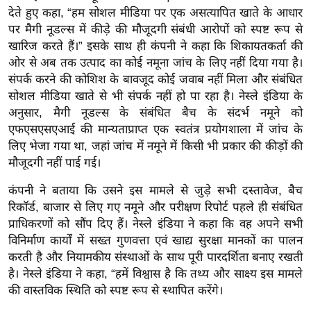
देते हुए कहा, “हम सोशल मीडिया पर एक असत्यापित खाते के आधार
इ
पर मैगी नूडल्स में कीड़े की मौजूदगी संबंधी आरोपों को स्पष्ट रूप से
म
खारिज करते हैं।” इसके साथ ही कंपनी ने कहा कि शिकायतकर्ता की
ई
ओर से अब तक उत्पाद का कोई नमूना जांच के लिए नहीं दिया गया है।
-
संपर्क करने की कोशिश के बावजूद कोई जवाब नहीं मिला और संबंधित
पे
सोशल मीडिया खाते से भी संपर्क नहीं हो पा रहा है। नेस्ले इंडिया के
प
अनुसार, मैगी नूडल्स के संबंधित बैच के संदर्भ नमूने को
र
एफएसएसएआई की मान्यताप्राप्त एक स्वतंत्र प्रयोगशाला में जांच के
लिए भेजा गया था, जहां जांच में नमूने में किसी भी प्रकार की कीड़ों की
मि
मौजूदगी नहीं पाई गई।
सा
ल
कंपनी ने बताया कि उसने इस मामले से जुड़े सभी दस्तावेज, बैच
रिकॉर्ड, बाजार से लिए गए नमूने और परीक्षण रिपोर्ट पहले ही संबंधित
बे
प्राधिकरणों को सौंप दिए हैं। नेस्ले इंडिया ने कहा कि वह अपने सभी
विनिर्माण कार्यों में सख्त गुणवत्ता एवं खाद्य सुरक्षा मानकों का पालन
मि
करती है और नियामकीय संस्थाओं के साथ पूरी पारदर्शिता बनाए रखती
सा
है। नेस्ले इंडिया ने कहा, “हमें विश्वास है कि तथ्य और साक्ष्य इस मामले
ल
की वास्तविक स्थिति को स्पष्ट रूप से स्थापित करेंगे।
श