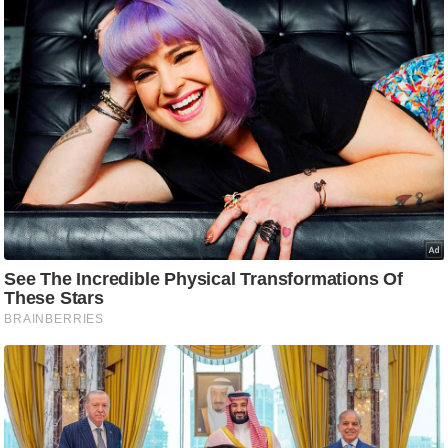
ट
ने
स
मं
त्रा
रि
ले
श
न
शि
प
रा
ज
नी
ति
वि
श्ले