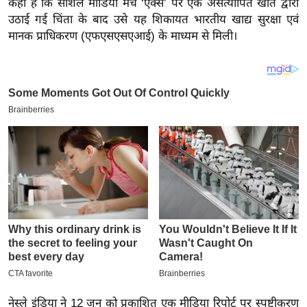
कहा है कि सोशल मीडिया मंच ‘एक्स’ पर एक असत्यापित खाते द्वारा
य
उठाई गई चिंता के बाद उसे यह शिकायत भारतीय खाद्य सुरक्षा एवं
ब
मानक प्राधिकरण (एफएसएसएआई) के माध्यम से मिली।
ज
ट
खे
ल
क्रि
के
ट
I
P
L
2
0
2
6
नेस्ले इंडिया ने 12 जून को प्रकाशित एक मीडिया रिपोर्ट पर स्पष्टीकरण
क्रा