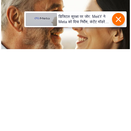
d
e
डिजिटल सुरक्षा पर जोर: MeitY ने
o
Meta को दिया निर्देश, कंटेंट मॉडरेशन
मजबूत करे
s
i
O
S
A
p
p
A
b
o
u
t
u
s