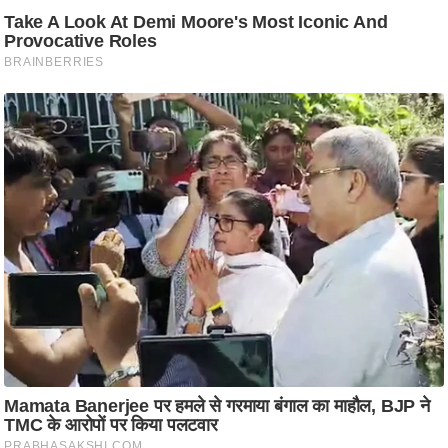
g
N
e
w
s
ला
इ
फ
स्टा
इ
ल
टे
क्नॉ
लॉ
जी
ब्यू
टी