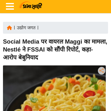
|
उद्योग जगत
|
ता
Social Media पर वायरल Maggi का मामला,
ज़ा
ख
Nestlé ने FSSAI को सौंपी रिपोर्ट, कहा-
ब
आरोप बेबुनियाद
र
रा
ष्ट्री
य
अं
त
र्रा
ष्ट्री