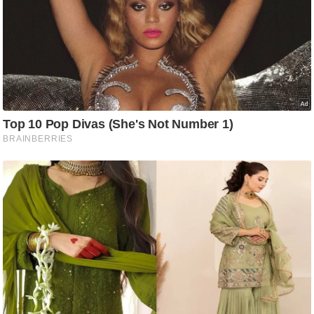
आ
र
.
आ
ई
.
चा
य
प
र
स
मी
क्षा
ध
र्म
ज्यो