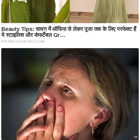
ति
ष
प्र
भु
म
हि
मा
/
ध
र्म
स्थ
ल
व्र
त
त्यो
हा
र