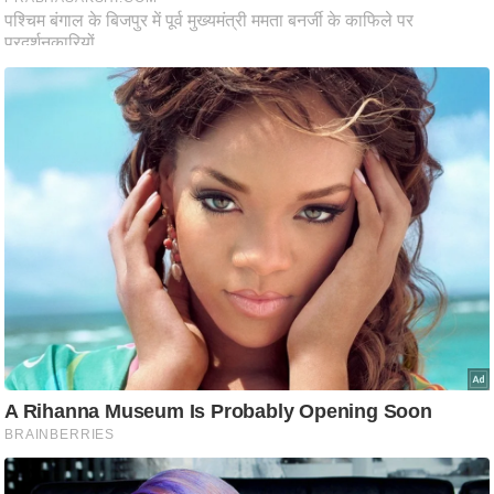
/
फै
श
न
घ
रे
लू
नु
स्खे
प
र्य
ट
न
स्थ
ल
फि