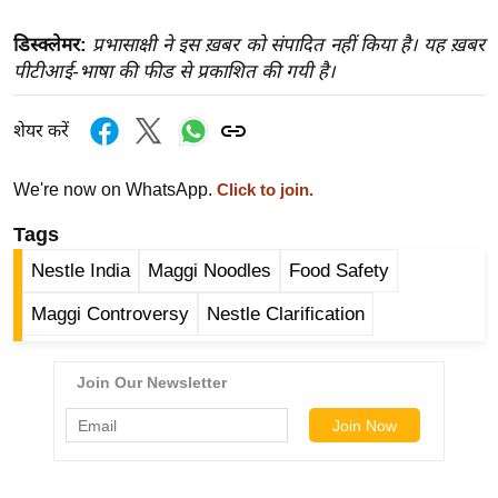
ख्सि
य
डिस्क्लेमर:
प्रभासाक्षी ने इस ख़बर को संपादित नहीं किया है। यह ख़बर
त
पीटीआई-भाषा की फीड से प्रकाशित की गयी है।
यं
ग
शेयर करें
इं
डि
We're now on WhatsApp.
Click to join.
या
Tags
सा
Nestle India
Maggi Noodles
Food Safety
हि
त्य
Maggi Controversy
Nestle Clarification
ज
ग
त
ऑ
टो
व