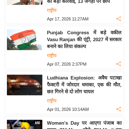
की बड़ी कार्रवाई, 13 जगहों पर छापे
इ
राष्ट्रीय
म
Apr 17, 2026 11:27AM
ई
-
Punjab Congress में बड़े वकील
पे
Vasu Ranjan की एंट्री, 2027 में सरकार
प
बनाने का लिया संकल्प
र
राष्ट्रीय
मि
Apr 07, 2026 2:37PM
सा
ल
Ludhiana Explosion: अवैध पटाखा
फैक्टरी में जोरदार धमाका, एक की मौत,
छत गिरने से दो लोग घायल
बे
मि
राष्ट्रीय
सा
Apr 01, 2026 10:14AM
ल
Women's Day पर आएगा पंजाब का
श