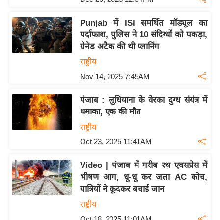
ट
ने
Punjab में ISI समर्थित मॉड्यूल का
स
पर्दाफाश, पुलिस ने 10 संदिग्धों को पकड़ा,
मं
ग्रेनेड अटैक की थी प्लानिंग
त्रा
राष्ट्रीय
रि
Nov 14, 2025 7:45AM
ले
श
पंजाब : लुधियाना के वेरका दुग्ध संयंत्र में
न
धमाका, एक की मौत
शि
राष्ट्रीय
प
Oct 23, 2025 11:41AM
रा
ज
Video | पंजाब में गरीब रथ एक्सप्रेस में
नी
भीषण आग, धू-धू कर जला AC कोच,
ति
यात्रियों ने कूदकर बचाई जान
वि
राष्ट्रीय
श्ले
Oct 18, 2025 11:01AM