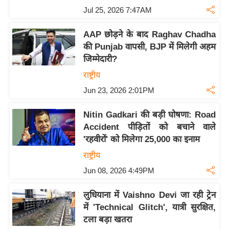
Jul 25, 2026 7:47AM
य
बि
AAP छोड़ने के बाद Raghav Chadha
ज़
की Punjab वापसी, BJP में मिलेगी अहम
ने
जिम्मेदारी?
स
राष्ट्रीय
उ
Jun 23, 2026 2:01PM
द्यो
ग
Nitin Gadkari की बड़ी घोषणा: Road
ज
Accident पीड़ितों को बचाने वाले
ग
'रहवीरों' को मिलेगा 25,000 का इनाम
त
राष्ट्रीय
वि
Jun 08, 2026 4:49PM
शे
ष
लुधियाना में Vaishno Devi जा रही ट्रेन
ज्ञ
में 'Technical Glitch', यात्री सुरक्षित,
रा
टला बड़ा खतरा