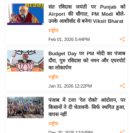
/
संत रविदास जयंती पर Punjab को
फै
Airport की सौगात, PM Modi बोले-
श
उनके आशीर्वाद से बनेगा Viksit Bharat
न
राष्ट्रीय
घ
Feb 01, 2026 5:44PM
रे
लू
Budget Day पर PM मोदी का पंजाब
नु
दौरा, गुरु रविदास को नमन और एयरपोर्ट
का लोकार्पण
स्खे
राष्ट्रीय
प
र्य
Jan 31, 2026 12:22PM
ट
पंजाब में टला 'रेल रोको' आंदोलन, पर
न
किसानों ने दी चेतावनी- सिर्फ स्थगित हुआ,
स्थ
वापस नहीं
ल
राष्ट्रीय
फि
Dec 20, 2025 12:54PM