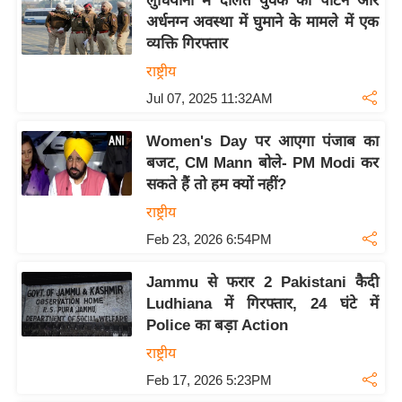
लुधियाना में दलित युवक को पीटने और
g
अर्धनग्न अवस्था में घुमाने के मामले में एक
N
व्यक्ति गिरफ्तार
e
राष्ट्रीय
w
Jul 07, 2025 11:32AM
s
ला
Women's Day पर आएगा पंजाब का
इ
बजट, CM Mann बोले- PM Modi कर
फ
सकते हैं तो हम क्यों नहीं?
स्टा
राष्ट्रीय
इ
Feb 23, 2026 6:54PM
ल
टे
Jammu से फरार 2 Pakistani कैदी
क्नॉ
Ludhiana में गिरफ्तार, 24 घंटे में
लॉ
Police का बड़ा Action
जी
राष्ट्रीय
ब्यू
Feb 17, 2026 5:23PM
टी