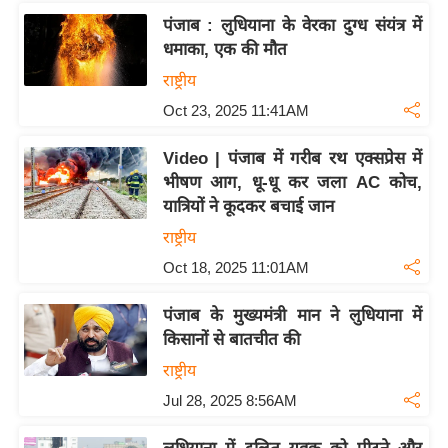
ड
पंजाब : लुधियाना के वेरका दुग्ध संयंत्र में
हॉ
धमाका, एक की मौत
ली
राष्ट्रीय
वु
ड
Oct 23, 2025 11:41AM
फि
Video | पंजाब में गरीब रथ एक्सप्रेस में
ल्म
भीषण आग, धू-धू कर जला AC कोच,
स
यात्रियों ने कूदकर बचाई जान
मी
राष्ट्रीय
क्षा
Oct 18, 2025 11:01AM
B
r
पंजाब के मुख्यमंत्री मान ने लुधियाना में
e
किसानों से बातचीत की
a
राष्ट्रीय
k
Jul 28, 2025 8:56AM
i
n