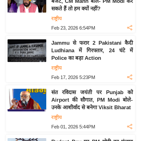
बजट, CM Mann बोले- PM Modi कर
ख्सि
सकते हैं तो हम क्यों नहीं?
य
त
राष्ट्रीय
Feb 23, 2026 6:54PM
यं
ग
Jammu से फरार 2 Pakistani कैदी
इं
Ludhiana में गिरफ्तार, 24 घंटे में
डि
Police का बड़ा Action
या
राष्ट्रीय
सा
Feb 17, 2026 5:23PM
हि
त्य
संत रविदास जयंती पर Punjab को
ज
Airport की सौगात, PM Modi बोले-
ग
उनके आशीर्वाद से बनेगा Viksit Bharat
त
राष्ट्रीय
ऑ
Feb 01, 2026 5:44PM
टो
व