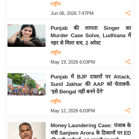
य
राष्ट्रीय
ब
Jun 06, 2026 7:47PM
ज
ट
Punjab की लापता Singer का
Murder Case Solve, Ludhiana में
खे
नहर से मिला शव, 2 अरेस्ट
ल
राष्ट्रीय
क्रि
May 19, 2026 6:03PM
के
ट
Punjab में BJP दफ्तरों पर Attack,
I
Sunil Jakhar की AAP को चेतावनी-
P
'इसे Bengal नहीं बनने देंगे'
L
राष्ट्रीय
2
May 12, 2026 6:03PM
0
2
Money Laundering Case: पंजाब के
6
मंत्री Sanjeev Arora के ठिकानों पर ED
क्रा