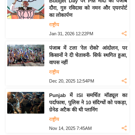
Budget Day पर PM मोदी का पंजाब
र्ल्ड
दौरा, गुरु रविदास को नमन और एयरपोर्ट
न्यू
का लोकार्पण
ज
राष्ट्रीय
ब्री
Jan 31, 2026 12:22PM
फ
म
पंजाब में टला 'रेल रोको' आंदोलन, पर
नो
किसानों ने दी चेतावनी- सिर्फ स्थगित हुआ,
वापस नहीं
रं
ज
राष्ट्रीय
न
Dec 20, 2025 12:54PM
ज
ग
Punjab में ISI समर्थित मॉड्यूल का
त
पर्दाफाश, पुलिस ने 10 संदिग्धों को पकड़ा,
ग्रेनेड अटैक की थी प्लानिंग
बॉ
ली
राष्ट्रीय
वु
Nov 14, 2025 7:45AM