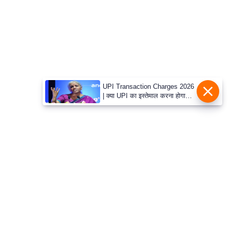
आ
र
.
आ
ई
.
UPI Transaction Charges 2026
चा
| क्या UPI का इस्तेमाल करना होगा
महंगा? जानें नए संशोधन बिल और वित्त
य
मंत्री निर्मला सीतारमण का रुख
प
र
स
मी
क्षा
ध
र्म
ज्यो