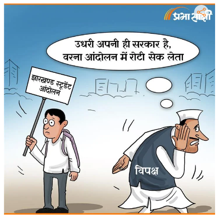
र्ल्ड
न्यू
ज
ब्री
फ
म
नो
रं
ज
न
ज
ग
त
बॉ
ली
वु