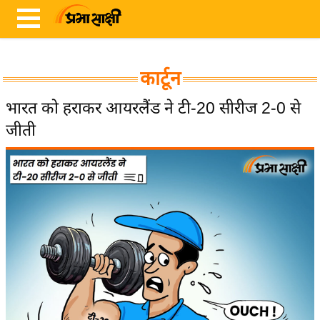
कार्टून
ता
भारत को हराकर आयरलैंड ने टी-20 सीरीज 2-0 से
ज़ा
जीती
ख
ब
र
रा
ष्ट्री
य
अं
त
र्रा
ष्ट्री