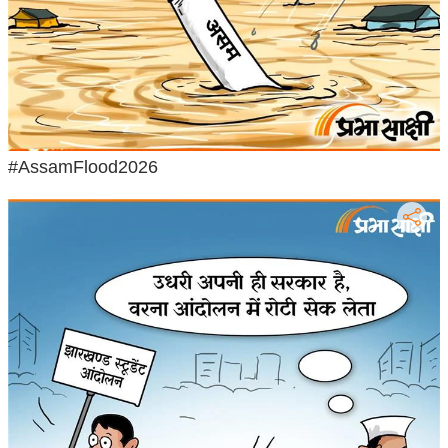
आ
र
.
आ
ई
.
#AssamFlood2026
चा
य
प
र
स
मी
क्षा
ध
र्म
ज्यो