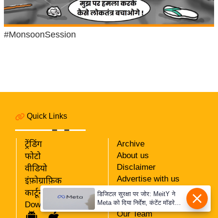
e
l
L
#MonsoonSession
o
k
s
a
b
h
Quick Links
a
c
ट्रेंडिंग
Archive
h
About us
फोटो
u
Disclaimer
वीडियो
n
Advertise with us
इंफ़ोग्राफ़िक
a
Privacy Policy
कार्टून
डिजिटल सुरक्षा पर जोर: MeitY ने
v
RSS
Meta को दिया निर्देश, कंटेंट मॉडरेशन
Download App
A
मजबूत करे
Our Team