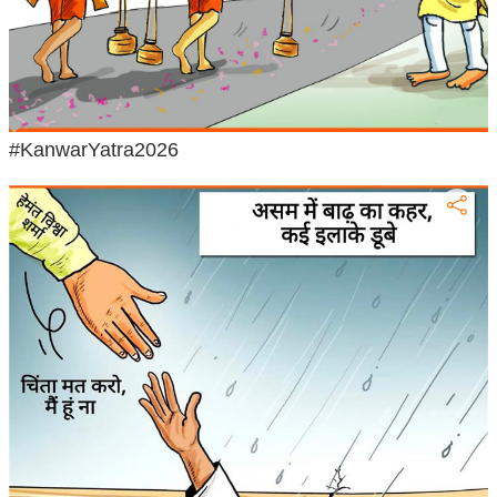
ष
ण
स
म
सा
#KanwarYatra2026
म
यि
क
मा
तृ
भू
मि
स्तं
भ
ए
म
.