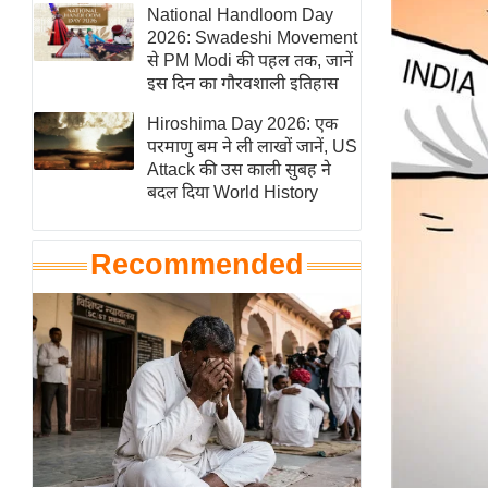
हॉलीवुड
National Handloom Day
2026: Swadeshi Movement
फिल्म समीक्षा
से PM Modi की पहल तक, जानें
Breaking
इस दिन का गौरवशाली इतिहास
News
Hiroshima Day 2026: एक
लाइफस्टाइल
परमाणु बम ने ली लाखों जानें, US
Attack की उस काली सुबह ने
टेक्नॉलॉजी
बदल दिया World History
ब्यूटी/फैशन
घरेलू नुस्खे
Recommended
पर्यटन स्थल
फिटनेस मंत्रा
रिलेशनशिप
राजनीति
विश्लेषण
समसामयिक
मातृभूमि