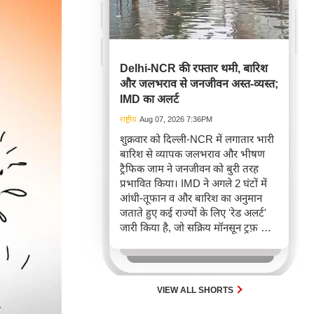
Delhi-NCR की रफ्तार थमी, बारिश
और जलभराव से जनजीवन अस्त-व्यस्त;
IMD का अलर्ट
राष्ट्रीय
Aug 07, 2026 7:36PM
शुक्रवार को दिल्ली-NCR में लगातार भारी
बारिश से व्यापक जलभराव और भीषण
ट्रैफिक जाम ने जनजीवन को बुरी तरह
प्रभावित किया। IMD ने अगले 2 घंटों में
आंधी-तूफान व और बारिश का अनुमान
जताते हुए कई राज्यों के लिए 'रेड अलर्ट'
जारी किया है, जो सक्रिय मॉनसून ट्रफ़ और
चक्रवाती हवाओं के घेरे का परिणाम है,
जिससे यातायात बाधित होने के साथ-साथ
सफदरजंग अस्पताल में भी जलभराव की
स्थिति बनी।
VIEW ALL SHORTS