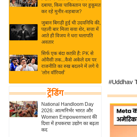
बजट
Hindi
दबाया, किस पाकिस्तान पर हुकूमत
खेल
News
कर रहे मुनीर-शहबाज?
क्रिकेट
जुबान बिगड़ी हुई थी उदयनिधि की,
Hindi
IPL
पहली बार मिला सवा शेर, सत्ता में
आते ही विजय ने धरा थलापति
Videos
2026
अवतार
क्राइम
सिर्फ एक बंदा काफ़ी है: PK से
ई-पेपर
ओवैसी तक...कैसे अकेले दम पर
मिसाल बेमिसाल
राजनीति का रुख बदलने में लगे ये
'लोन वॉरियर्स'
शख्सियत
#Uddhav 
यंग इंडिया
ट्रेंडिंग
साहित्य जगत
ऑटो वर्ल्ड
National Handloom Day
2026: आत्मनिर्भर भारत और
न्यूज ब्रीफ
Women Empowerment की
मनोरंजन जगत
दिशा में हथकरघा उद्योग का बढ़ता
कद
बॉलीवुड