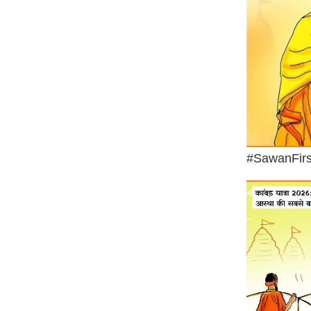
Code Of Ethics
RSS
Our Team
Expert Panel
Loksabhachunav
Android App
#SawanFir