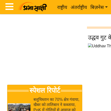
राष्ट्रीय
अंतर्राष्ट्रीय
बिज़नेस
Latest
ता
News
ज़ा
in
उद्धव गुट 
ख
Hindi
ब
र
Hindi
राष्ट्रीय
News
अंतर्राष्ट्रीय
Live
बिज़नेस
उद्योग
Breaking
स्पेशल रिपोर्ट
जगत
News in
विशेषज्ञ
Hindi
बलूचिस्तान का 70% क्षेत्र गंवाया,
राय
खैबर को तालिबान ने कब्जाया,
PoK में गोलियों से आवाज को