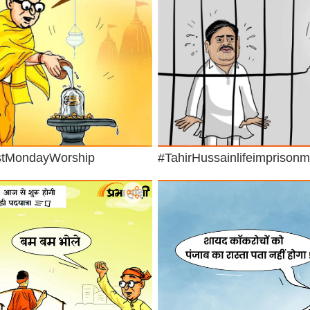
stMondayWorship
#TahirHussainlifeimprisonm