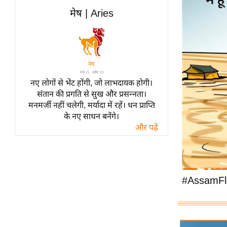
विश्लेषण
मेष | Aries
ट्रेंडिंग
Q
u
i
नए लोगों से भेंट होंगी, जो लाभदायक होगी।
c
संतान की प्रगति से सुख और प्रसन्नता।
k
मनमर्जी नहीं चलेगी, मर्यादा में रहें। धन प्राप्ति
L
के नए साधन बनेंगे।
i
और पढ़ें
n
k
s
विधानसभा
#AssamFl
चुनाव
फोटो
वीडियो