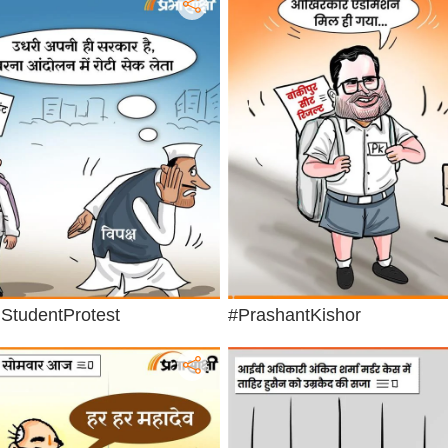
StudentProtest
#PrashantKishor