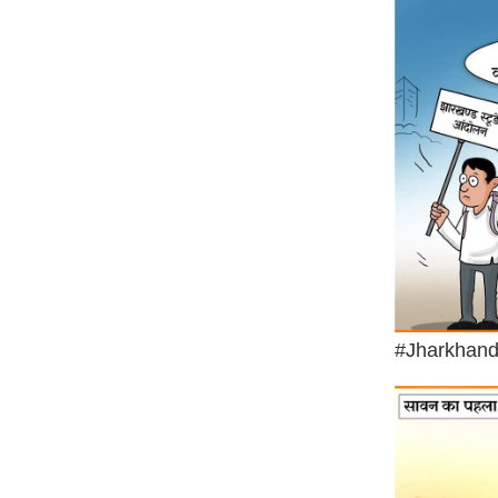
ऑडियो
इंफ़ोग्राफ़िक
राज्यों से
शहरों से
वेब स्टोरी
कार्टून
Short
Videos
iOS App
About us
#Jharkhand
Contact Editor
Advertise
Privacy Policy
Grievance
Redressal