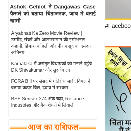
Ashok Gehlot ने Dangawas Case
स्तंभ
फैसले को बताया चिंताजनक, जांच में बताई
एम.
खामी
आर.
#Faceboo
आई.
Aryabhatt Ka Zero Movie Review |
उम्मीद, संघर्ष और आत्मसम्मान की इमोशनल
चाय पर
कहानी, हिमांश कोहली और नीरज सूद का दमदार
समीक्षा
अभिनय
धर्म
Karnataka में असंतुष्ट विधायकों को मनाने पहुंचे
ज्योतिष
DK Shivakumar और सुरजेवाला
प्रभु
FCRA Bill पर संसद में गतिरोध जारी, विपक्ष ने
महिमा/
बताया कठोर बिल, दबाव में सरकार!
धर्मस्थल
BSE Sensex 374 अंक चढ़ा, Reliance
व्रत
Industries और बैंक शेयरों में लिवाली
त्योहार
राशिफल
आज का राशिफल
विशेष