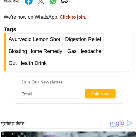
ड
शेयर करें
हॉ
ली
We're now on WhatsApp.
Click to join.
वु
Tags
ड
Ayurvedic Lemon Shot
Digestion Relief
फि
ल्म
Bloating Home Remedy
Gas Headache
स
Gut Health Drink
मी
क्षा
B
r
e
a
k
i
n