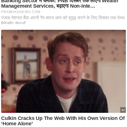
आ
र
.
आ
ई
.
चा
य
प
र
स
मी
क्षा
ध
र्म
ज्यो