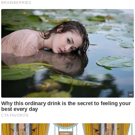
ति
ष
प्र
भु
म
हि
मा
/
ध
र्म
स्थ
ल
व्र
त
त्यो
हा
र