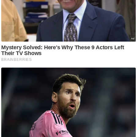
ट
ने
स
मं
त्रा
रि
ले
श
न
शि
प
रा
ज
नी
ति
वि
श्ले