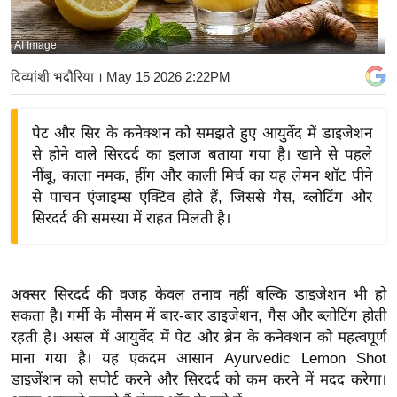
य
बि
AI Image
ज़
दिव्यांशी भदौरिया
। May 15 2026 2:22PM
ने
स
पेट और सिर के कनेक्शन को समझते हुए आयुर्वेद में डाइजेशन
उ
से होने वाले सिरदर्द का इलाज बताया गया है। खाने से पहले
द्यो
नींबू, काला नमक, हींग और काली मिर्च का यह लेमन शॉट पीने
ग
से पाचन एंजाइम्स एक्टिव होते हैं, जिससे गैस, ब्लोटिंग और
ज
सिरदर्द की समस्या में राहत मिलती है।
ग
त
वि
अक्सर सिरदर्द की वजह केवल तनाव नहीं बल्कि डाइजेशन भी हो
शे
सकता है। गर्मी के मौसम में बार-बार डाइजेशन, गैस और ब्लोटिंग होती
ष
रहती है। असल में आयुर्वेद में पेट और ब्रेन के कनेक्शन को महत्वपूर्ण
ज्ञ
माना गया है। यह एकदम आसान Ayurvedic Lemon Shot
रा
डाइजेंशन को सपोर्ट करने और सिरदर्द को कम करने में मदद करेगा।