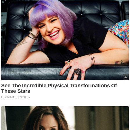
g
N
e
w
s
ला
इ
फ
स्टा
इ
ल
टे
क्नॉ
लॉ
जी
ब्यू
टी