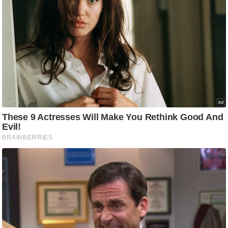
/
फै
श
न
घ
रे
लू
नु
स्खे
प
र्य
ट
न
स्थ
ल
फि