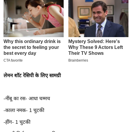
इ
म
ई
-
पे
प
र
मि
सा
लेमन शॉट रेसिपी के लिए सामग्री
ल
बे
-नींबू का रस- आधा चम्‍मच
मि
सा
-काला नमक- 1 चुटकी
ल
-हींग- 1 चुटकी
श