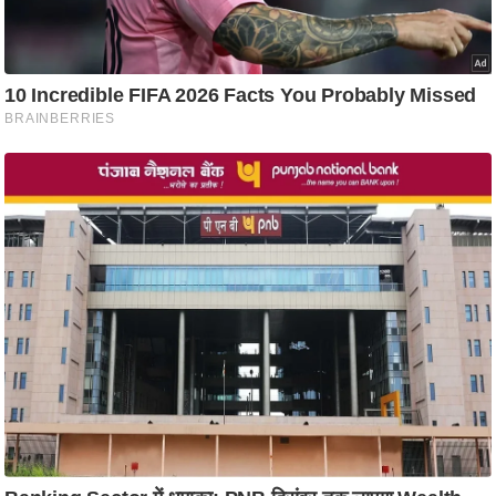
ष
ण
स
म
सा
म
यि
क
मा
तृ
भू
मि
स्तं
भ
ए
म
.