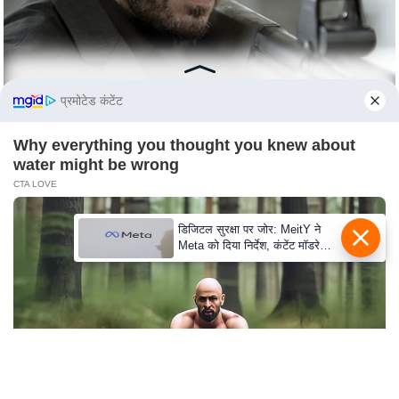
s
a
l
C
o
प्रमोटेड कंटेंट
d
e
Why everything you thought you knew about
water might be wrong
O
CTA LOVE
f
E
डिजिटल सुरक्षा पर जोर: MeitY ने
t
Meta को दिया निर्देश, कंटेंट मॉडरेशन
h
मजबूत करे
i
c
s
R
S