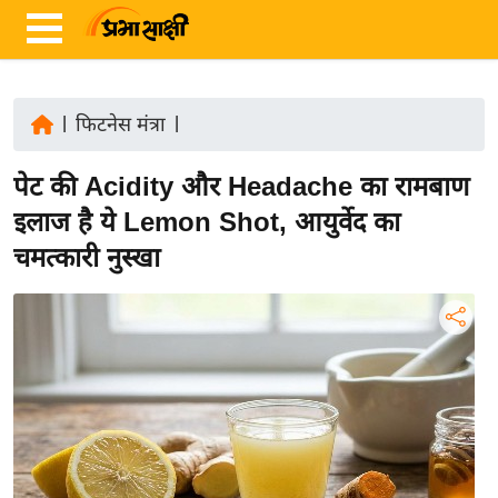
|
फिटनेस मंत्रा
|
ता
पेट की Acidity और Headache का रामबाण
ज़ा
ख
इलाज है ये Lemon Shot, आयुर्वेद का
ब
चमत्कारी नुस्खा
र
रा
ष्ट्री
य
अं
त
र्रा
ष्ट्री