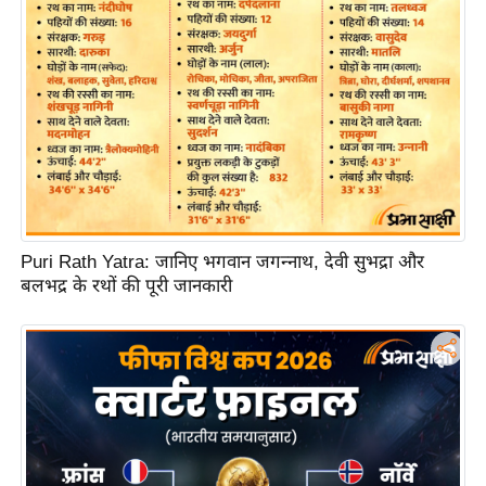
आ
र
.
आ
ई
.
चा
य
प
Puri Rath Yatra: जानिए भगवान जगन्नाथ, देवी सुभद्रा और
र
बलभद्र के रथों की पूरी जानकारी
स
मी
क्षा
ध
र्म
ज्यो