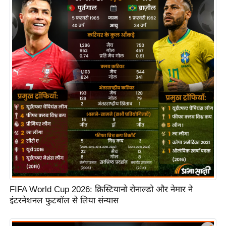
रा
शि
फ
ल
वि
शे
ष
वि
श्ले
ष
ण
ट्रें
डिं
ग
FIFA World Cup 2026: क्रिस्टियानो रोनाल्डो और नेमार ने
इंटरनेशनल फुटबॉल से लिया संन्यास
Q
u