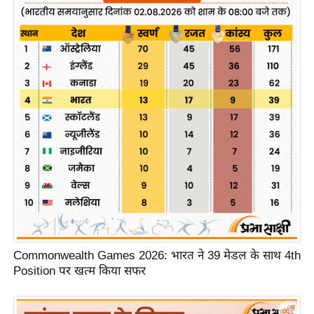
इ
म
ई
-
पे
प
र
मि
सा
ल
बे
मि
Commonwealth Games 2026: भारत ने 39 मेडल के साथ 4th
सा
Position पर खत्म किया सफर
ल
श