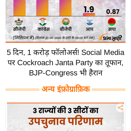
य
बि
ज़
ने
स
उ
5 दिन, 1 करोड़ फॉलोअर्स! Social Media
द्यो
पर Cockroach Janta Party का तूफान,
ग
ज
BJP-Congress भी हैरान
ग
त
अन्य इंफ़ोग्राफ़िक
वि
शे
ष
ज्ञ
रा