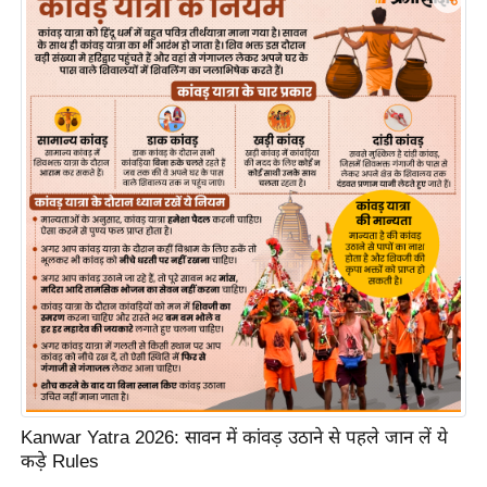
ख्सि
य
त
यं
ग
इं
डि
या
सा
हि
त्य
ज
ग
त
ऑ
Kanwar Yatra 2026: सावन में कांवड़ उठाने से पहले जान लें ये
टो
कड़े Rules
व