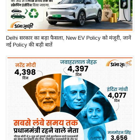
C
o
n
t
Delhi सरकार का बड़ा फैसला, New EV Policy को मंजूरी, जानें
a
नई Policy की बड़ी बातें
c
t
E
d
i
t
o
r
A
d
v