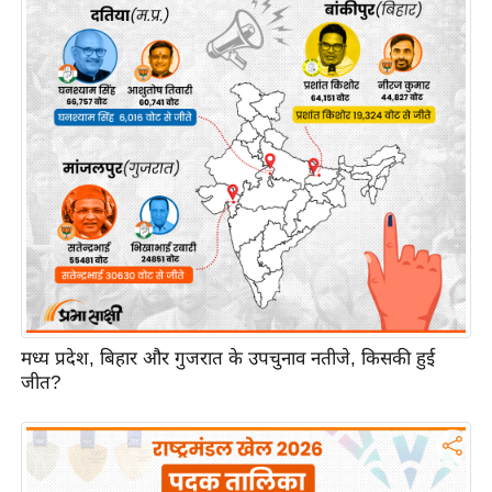
य
ब
ज
ट
खे
ल
क्रि
के
ट
I
P
L
मध्य प्रदेश, बिहार और गुजरात के उपचुनाव नतीजे, किसकी हुई
2
जीत?
0
2
6
क्रा