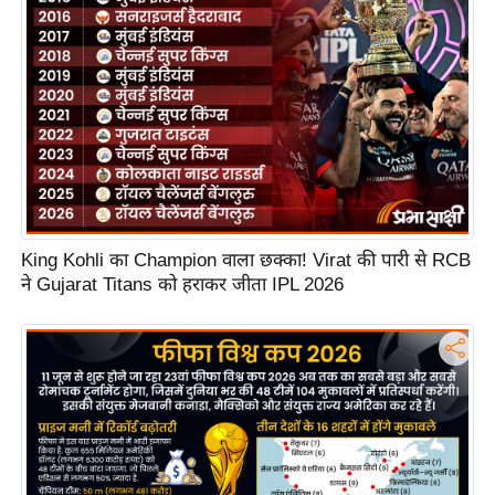
s
a
l
C
o
d
e
O
f
King Kohli का Champion वाला छक्का! Virat की पारी से RCB
E
ने Gujarat Titans को हराकर जीता IPL 2026
t
h
i
c
s
R
S