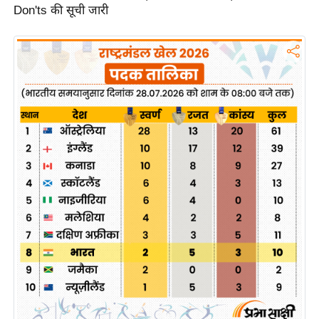
ड
Don'ts की सूची जारी
हॉ
ली
वु
ड
फि
ल्म
स
मी
क्षा
B
r
e
a
k
i
n