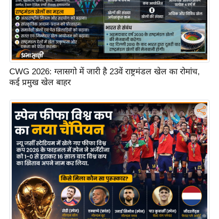
ट
ने
स
मं
त्रा
रि
CWG 2026: ग्लासगो में जारी है 23वें राष्ट्रमंडल खेल का रोमांच,
ले
कई प्रमुख खेल बाहर
श
न
शि
प
रा
ज
नी
ति
वि
श्ले