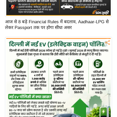
d
e
o
आज से 8 बड़े Financial Rules में बदलाव, Aadhaar-LPG से
s
लेकर Passport तक पर होगा सीधा असर
i
O
S
A
p
p
A
b
o
u
t
u
s