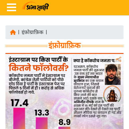
|
इंफ़ोग्राफ़िक
|
ता
इंफ़ोग्राफ़िक
ज़ा
ख
ब
र
रा
ष्ट्री
य
अं
त
र्रा
ष्ट्री