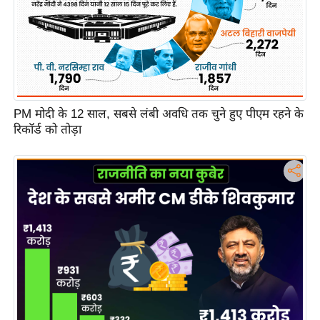
e
r
t
i
s
e
PM मोदी के 12 साल, सबसे लंबी अवधि तक चुने हुए पीएम रहने के
P
रिकॉर्ड को तोड़ा
r
i
v
a
c
y
P
o
l
i