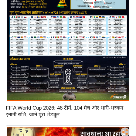
S
O
u
r
T
e
a
m
E
x
p
e
r
t
FIFA World Cup 2026: 48 टीमें, 104 मैच और भारी-भरकम
इनामी राशि, जानें पूरा शेड्यूल
P
a
n