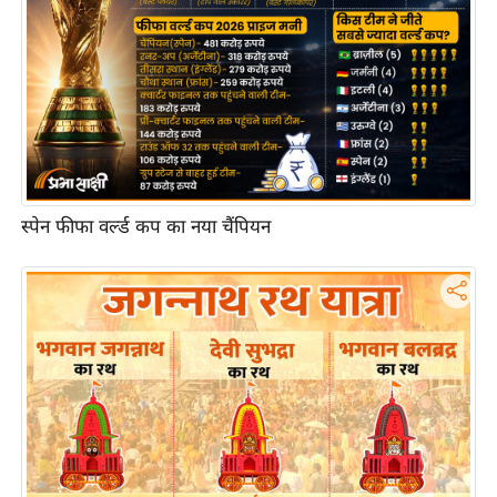
ष
ण
स
म
सा
म
यि
क
स्पेन फीफा वर्ल्ड कप का नया चैंपियन
मा
तृ
भू
मि
स्तं
भ
ए
म
.