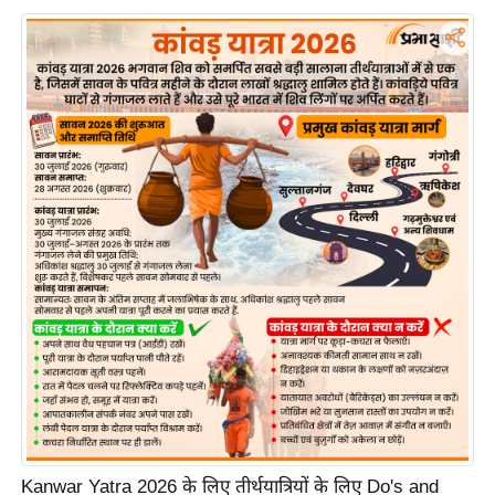
र्ल्ड
न्यू
ज
ब्री
फ
म
नो
रं
ज
न
ज
ग
त
बॉ
ली
वु
Kanwar Yatra 2026 के लिए तीर्थयात्रियों के लिए Do's and