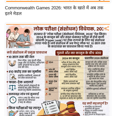
g
Commonwealth Games 2026: भारत के खाते में अब तक
N
इतने मेडल
e
w
s
ला
इ
फ
स्टा
इ
ल
टे
क्नॉ
लॉ
जी
ब्यू
टी