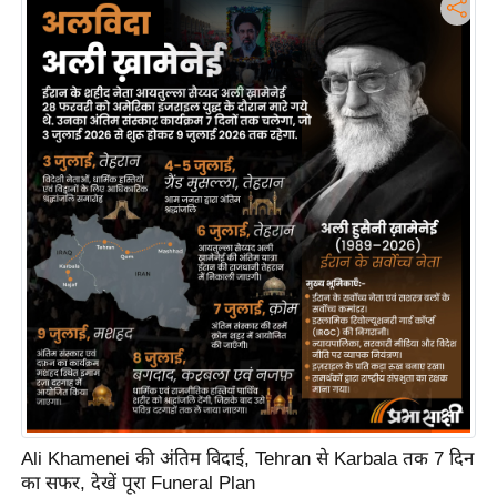
i
c
k
L
i
n
k
s
वि
धा
न
स
भा
चु
ना
व
Ali Khamenei की अंतिम विदाई, Tehran से Karbala तक 7 दिन
का सफर, देखें पूरा Funeral Plan
फो