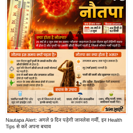
e
l
L
o
k
s
a
b
h
a
c
h
u
n
a
v
Nautapa Alert: अगले 9 दिन पड़ेगी जानलेवा गर्मी, इन Health
Tips से करें अपना बचाव
A