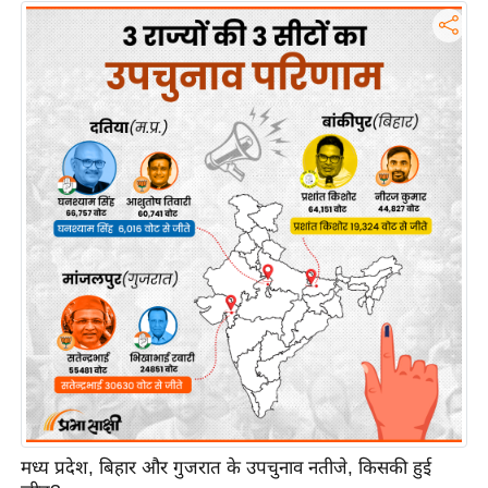
इ
म
ई
-
पे
प
र
मि
सा
ल
बे
मि
सा
ल
श
मध्य प्रदेश, बिहार और गुजरात के उपचुनाव नतीजे, किसकी हुई