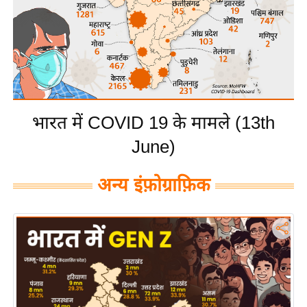
य
बि
ज़
ने
स
उ
भारत में COVID 19 के मामले (13th
द्यो
June)
ग
ज
अन्य इंफ़ोग्राफ़िक
ग
त
वि
शे
ष
ज्ञ
रा