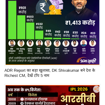
s
a
l
C
o
d
e
O
f
E
t
h
ADR Report का बड़ा खुलासा, DK Shivakumar बने देश के
i
Richest CM, देखें टॉप 5 नाम
c
s
R
S