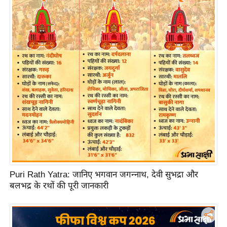
ति
ष
प्र
भु
म
हि
मा
/
ध
र्म
स्थ
ल
व्र
Puri Rath Yatra: जानिए भगवान जगन्नाथ, देवी सुभद्रा और
त
बलभद्र के रथों की पूरी जानकारी
त्यो
हा
र