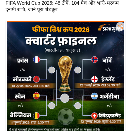
FIFA World Cup 2026: 48 टीमें, 104 मैच और भारी-भरकम
n
इनामी राशि, जानें पूरा शेड्यूल
d
r
o
i
d
A
p
p