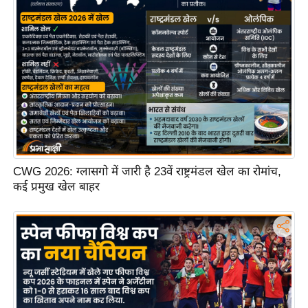
ष
ण
स
म
सा
म
यि
क
मा
CWG 2026: ग्लासगो में जारी है 23वें राष्ट्रमंडल खेल का रोमांच,
तृ
कई प्रमुख खेल बाहर
भू
मि
स्तं
भ
ए
म
.