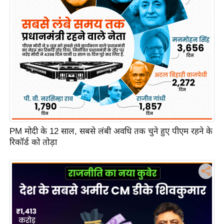
c
y
G
r
i
e
v
a
n
c
PM मोदी के 12 साल, सबसे लंबी अवधि तक चुने हुए पीएम रहने के
e
रिकॉर्ड को तोड़ा
R
e
d
r
e
s