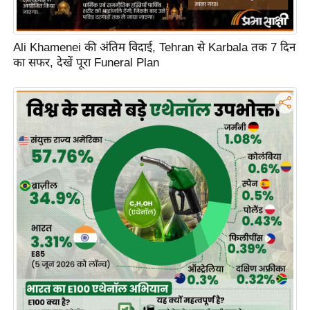
ह
रों
से
Ali Khamenei की अंतिम विदाई, Tehran से Karbala तक 7 दिन
का सफर, देखें पूरा Funeral Plan
वे
ब
स्टो
री
का
र्टू
न
S
h
o
r
t
V
i