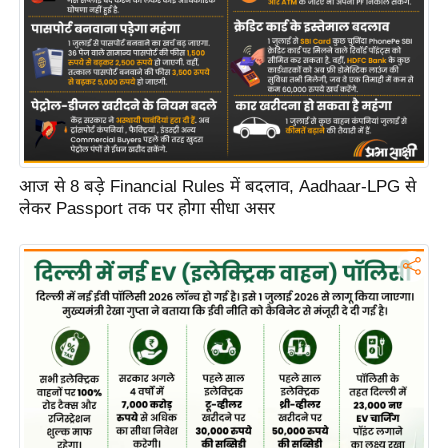
C
o
n
t
a
c
t
आज से 8 बड़े Financial Rules में बदलाव, Aadhaar-LPG से
लेकर Passport तक पर होगा सीधा असर
E
d
i
t
o
r
A
d
v