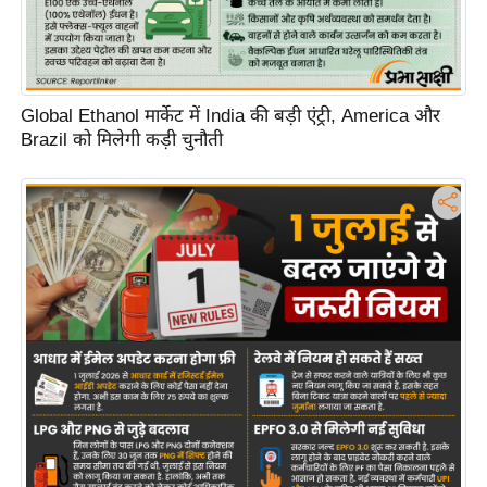
d
e
o
s
Global Ethanol मार्केट में India की बड़ी एंट्री, America और
Brazil को मिलेगी कड़ी चुनौती
i
O
S
A
p
p
A
b
o
u
t
u
s