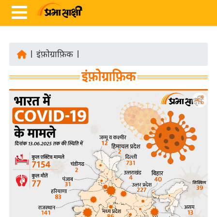
|
इंफ़ोग्राफ़िक
|
ता
इंफ़ोग्राफ़िक
ज़ा
ख
ब
र
रा
ष्ट्री
य
अं
त
र्रा
ष्ट्री