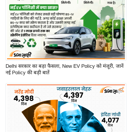
e
r
t
i
s
e
P
r
i
Delhi सरकार का बड़ा फैसला, New EV Policy को मंजूरी, जानें
v
नई Policy की बड़ी बातें
a
c
y
P
o
l
i