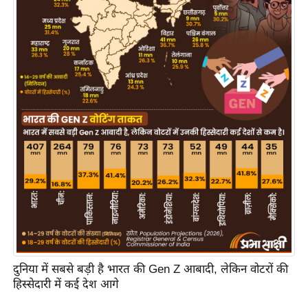
य
ब
ज
ट
खे
ल
क्रि
के
ट
I
P
L
2
0
2
दुनिया में सबसे बड़ी है भारत की Gen Z आबादी, लेकिन वोटरों की
हिस्सेदारी में कई देश आगे
6
क्रा