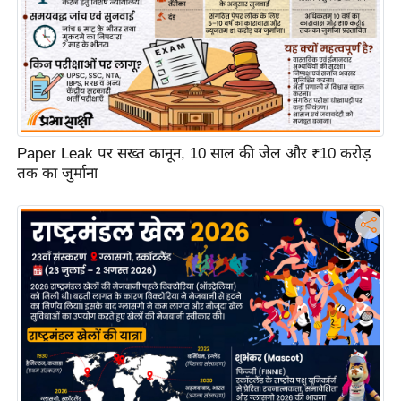
ट
ने
स
मं
त्रा
रि
ले
Paper Leak पर सख्त कानून, 10 साल की जेल और ₹10 करोड़
श
तक का जुर्माना
न
शि
प
रा
ज
नी
ति
वि
श्ले