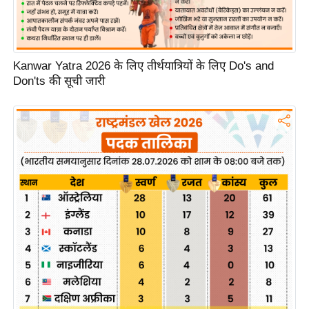
g
N
e
w
Kanwar Yatra 2026 के लिए तीर्थयात्रियों के लिए Do's and
s
Don'ts की सूची जारी
ला
इ
फ
स्टा
इ
ल
टे
क्नॉ
लॉ
जी
ब्यू
टी