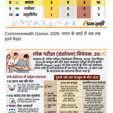
/
फै
श
न
घ
Commonwealth Games 2026: भारत के खाते में अब तक
रे
इतने मेडल
लू
नु
स्खे
प
र्य
ट
न
स्थ
ल
फि