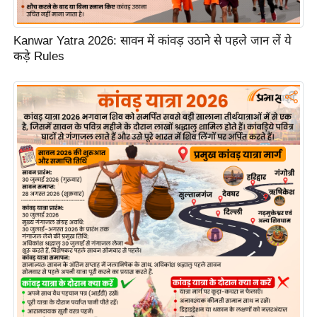
ड
हॉ
ली
Kanwar Yatra 2026: सावन में कांवड़ उठाने से पहले जान लें ये
कड़े Rules
वु
ड
फि
ल्म
स
मी
क्षा
B
r
e
a
k
i
n