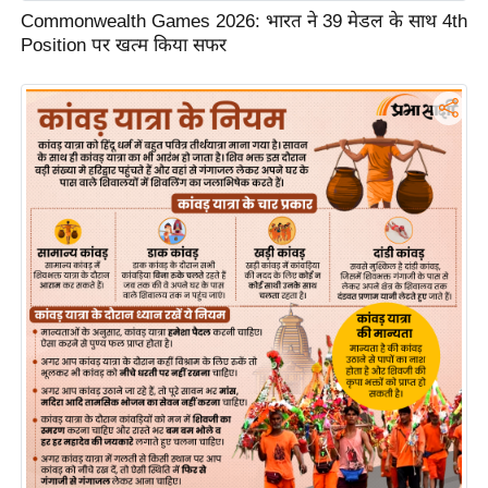
र्ल्ड
Commonwealth Games 2026: भारत ने 39 मेडल के साथ 4th
Position पर खत्म किया सफर
न्यू
ज
ब्री
फ
म
नो
रं
ज
न
ज
ग
त
बॉ
ली
वु