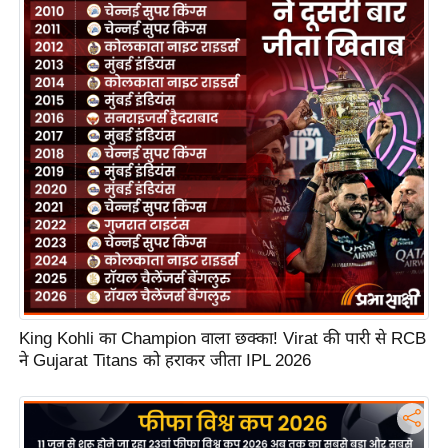
S
O
u
r
T
e
a
m
E
x
p
e
r
King Kohli का Champion वाला छक्का! Virat की पारी से RCB
t
ने Gujarat Titans को हराकर जीता IPL 2026
P
a
n